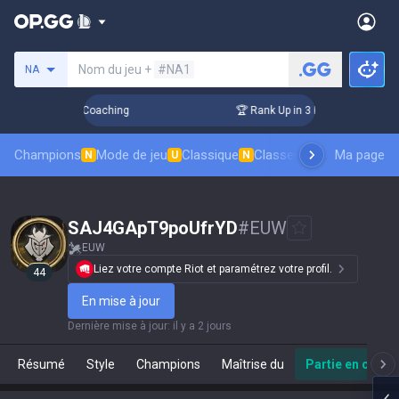
Rechercher un invocateur
Nom du jeu +
#NA1
NA
Days! Challenger Coaching
🏆 Rank Up in 3 Days! Challenger
Champions
Mode de jeu
Classique
Classement des skins
Ma page
Cl
N
U
N
SAJ4GApT9poUfrYD
#
EUW
EUW
Liez votre compte Riot et paramétrez votre profil.
44
En mise à jour
Dernière mise à jour
:
il y a 2 jours
Résumé
Style
Champions
Maîtrise du
Partie en cours