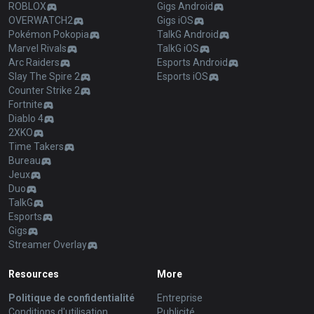
ROBLOX
Gigs Android
OVERWATCH2
Gigs iOS
Pokémon Pokopia
TalkG Android
Marvel Rivals
TalkG iOS
Arc Raiders
Esports Android
Slay The Spire 2
Esports iOS
Counter Strike 2
Fortnite
Diablo 4
2XKO
Time Takers
Bureau
Jeux
Duo
TalkG
Esports
Gigs
Streamer Overlay
Resources
More
Politique de confidentialité
Entreprise
Conditions d'utilisation
Publicité