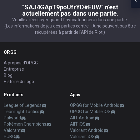
"SAJ4GApT9poUfrYD#EUW" n'est
actuellement pas dans une partie.
Veuillez réessayer quand l'invocateur sera dans une partie.
(Les informations de jeu des parties contre l'IA ne peuvent pas être
récupérées à partir de l'API de Riot.)
OP.GG
A propos d'OP.GG
Entreprise
Blog
Histoire du logo
Products
Apps
League of Legends
OP.GG for Mobile Android
Teamfight Tactics
OP.GG for Mobile iOS
Palworld
AllT Android
Pokémon Champions
AllT iOS
Valorant
Valorant Android
PUBG
Valorant iOS