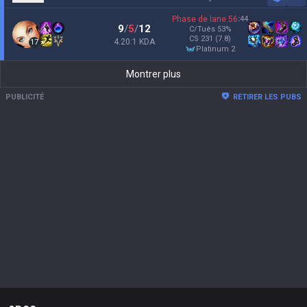
Sh
Phase de lane
56
:
44
9
/
5
/
12
C/Tués
53
%
CS
231
(7.8)
4.20:1 KDA
17
platinum 2
Montrer plus
PUBLICITÉ
RETIRER LES PUBS