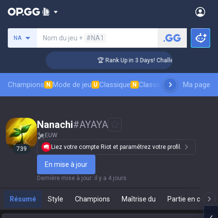
Rechercher un invocateur
Nom du jeu +
#NA1
NA
er Coaching
🏆 Rank Up in 3 Days! Challenger Coaching
Champions
Mode de jeu
Classique
Classement des skins
Ma page
Cl
N
U
N
Nanachi
#
AYAYA
EUW
Liez votre compte Riot et paramétrez votre profil.
739
En mise à jour
Dernière mise à jour
:
il y a 4 jours
Résumé
Style
Champions
Maîtrise du
Partie en cours