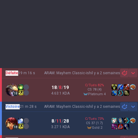
Défaite
19 m 16 s
ARAM: Mayhem Classic-ish
il y a 2 semaines
Sh
C/Tués
82
%
18
/
8
/
19
CS
78
(4)
4.63:1 KDA
18
platinum 4
Victoire
21 m 28 s
ARAM: Mayhem Classic-ish
il y a 2 semaines
Sh
C/Tués
73
%
8
/
11
/
28
CS
37
(1.7)
3.27:1 KDA
18
gold 2