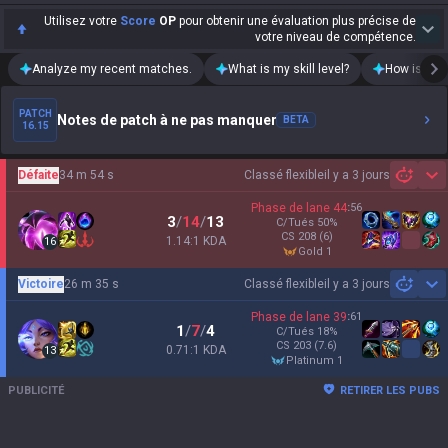
Utilisez votre
Score
OP
pour obtenir une évaluation plus précise de
votre niveau de compétence.
Analyze my recent matches.
What is my skill level?
How is my t
PATCH
Notes de patch à ne pas manquer
BETA
16.15
Défaite
34 m 54 s
Classé flexible
il y a 3 jours
Sh
Phase de lane
44
:
56
3
/
14
/
13
C/Tués
50
%
CS
208
(6)
1.14:1 KDA
16
gold 1
Victoire
26 m 35 s
Classé flexible
il y a 3 jours
Sh
Phase de lane
39
:
61
1
/
7
/
4
C/Tués
18
%
CS
203
(7.6)
0.71:1 KDA
13
platinum 1
PUBLICITÉ
RETIRER LES PUBS