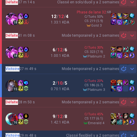
Défaite
37 m 14 s
Classé en solo/duo
il y a 2 semaines
Sh
Phase de lane
32
:
68
12
/
12
/
4
C/Tués
50
%
CS
219
(5.9)
1.33:1 KDA
18
gold 3
Défaite
41 m 08 s
Mode temporaire
il y a 2 semaines
Sh
C/Tués
30
%
6
/
12
/
6
CS
323
(7.9)
1.00:1 KDA
18
platinum 2
Victoire
27 m 49 s
Mode temporaire
il y a 2 semaines
Sh
C/Tués
20
%
2
/
10
/
5
CS
186
(6.7)
0.70:1 KDA
15
platinum 3
Défaite
28 m 50 s
Mode temporaire
il y a 2 semaines
Sh
C/Tués
45
%
9
/
12
/
8
CS
177
(6.1)
1.42:1 KDA
16
emerald 4
Victoire
29 m 48 s
Classé flexible
il y a 2 semaines