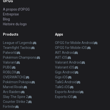
OP.GG
A propos d'OP.GG
Entreprise
Blog
Histoire du logo
Products
Apps
League of Legends
OP.GG for Mobile Android
Teamfight Tactics
OP.GG for Mobile iOS
Palworld
AllT Android
Pokémon Champions
AllT iOS
Valorant
Valorant Android
PUBG
Valorant iOS
ROBLOX
Gigs Android
OVERWATCH2
Gigs iOS
Pokémon Pokopia
TalkG Android
Marvel Rivals
TalkG iOS
Arc Raiders
Esports Android
Slay The Spire 2
Esports iOS
Counter Strike 2
Fortnite