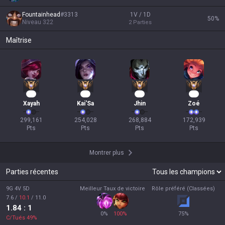
Fountainhead
#
3313
1V / 1D
50
%
Niveau
322
2
Parties
Maîtrise
30
24
23
18
Xayah
Kai'Sa
Jhin
Zoé
299,161

254,028

268,884

172,939

Pts
Pts
Pts
Pts
Montrer plus
Parties récentes
9G 4V 5D
Meilleur Taux de victoire
Rôle préféré (Classées)
7.6
/
10.1
/
11.0
1.84
: 1
0
%
100
%
75
%
C/Tués
49
%