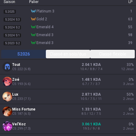
Saison
Palier
LP
platinum 3
1
S2025
gold 2
63
S2024 S3
emerald 4
55
S2024 S2
emerald 3
98
S2024 S1
emerald 3
39
S2023 S2
S2026
Classé en solo/duo
Classé flexible
Tout
2.04:1 KDA
33
%
CS
222
(
6.8
)
10.4 / 8.8 / 7.4
12
Jeux
Zoé
1.48:1 KDA
0
%
CS
193
(
6.6
)
6.7 / 7 / 3.7
3
Jeux
Lux
2.87:1 KDA
50
%
CS
233
(
7.1
)
10.5 / 7.5 / 11
2
Jeux
Miss Fortune
1.33:1 KDA
0
%
CS
187
(
6.5
)
8.5 / 12 / 7.5
2
Jeux
Vel'Koz
3.06:1 KDA
0
%
CS
299
(
7.3
)
19.5 / 9 / 8
2
Jeux