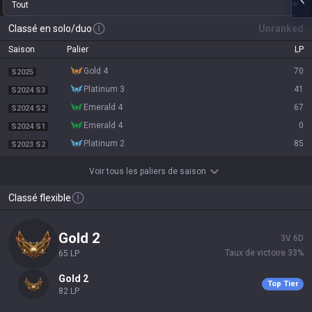
Tout
Classé en solo/duo
Unranked
Saison
Palier
LP
gold 4
70
S2025
platinum 3
41
S2024 S3
emerald 4
67
S2024 S2
emerald 4
0
S2024 S1
platinum 2
85
S2023 S2
Voir tous les paliers de saison
Classé flexible
gold 2
3
V
6
D
Taux de victoire
33
%
65
LP
gold 2
Top Tier
82
LP