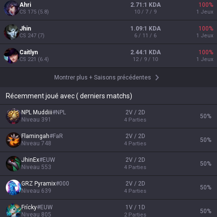
Ahri
2.71:1 KDA
100
%
CS
175
(
5.8
)
10 / 7 / 9
1
Jeux
Jhin
1.09:1 KDA
100
%
CS
247
(
7
)
6 / 11 / 6
1
Jeux
Caitlyn
2.44:1 KDA
100
%
CS
221
(
6.4
)
12 / 9 / 10
1
Jeux
Montrer plus
+
Saisons précédentes
Récemment joué avec ( derniers matchs)
NPL Muddiii
#
NPL
2V / 2D
50
%
Niveau
391
4
Parties
Flamingah
#
FaR
2V / 2D
50
%
Niveau
748
4
Parties
JhinEx
#
EUW
2V / 2D
50
%
Niveau
553
4
Parties
GRZ Pyramix
#
000
2V / 2D
50
%
Niveau
639
4
Parties
Frícky
#
EUW
1V / 1D
50
%
Niveau
805
2
Parties