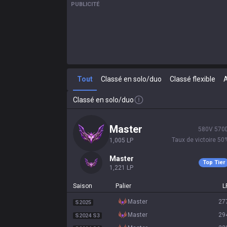
PUBLICITÉ
Tout
Classé en solo/duo
Classé flexible
Classé en solo/duo
master
580
V
570
Taux de victoire
50
1,005
LP
master
Top Tier
1,221
LP
Saison
Palier
L
master
27
S2025
master
29
S2024 S3