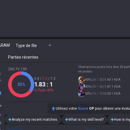
ARAM
Type de file
Parties récentes
Champions joués lors des 20 part
20G 7V 13D
récentes
D
5.8
/
7.2
/
7.3
40
%
(
2V / 3D
)
1.60:1 KDA
%
1.83
: 1
35
%
40
%
(
2V / 3D
)
1.81:1 KDA
C/Tués
49
%
50
%
(
1V / 1D
)
2.00:1 KDA
P
Utilisez votre
Score
OP
pour obtenir une éval
7
Analyze my recent matches.
What is my skill level?
How is my
4