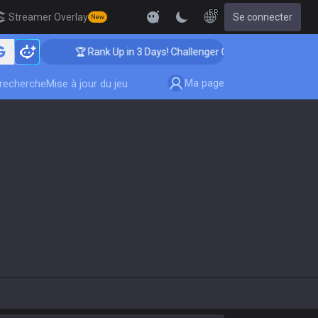
FR
Streamer Overlay
Se connecter
New
🏆 Rank Up in 3 Days! Challenger Coaching
Ma page
-recherche
Mise à jour du jeu