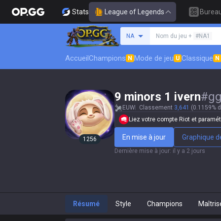
Stats
League of Legends
Burea
Rechercher un invocat
NA
Nom du jeu +
#NA1
Accueil
Champions
Mode de jeu
Classique
N
U
N
9 minors 1 ivern
#
g
EUW
Classement
3,641
(0.1159% 
Liez votre compte Riot et paramétr
En mise à jour
Graphique de
1256
Dernière mise à jour
:
il y a 2 jours
Résumé
Style
Champions
Maîtris