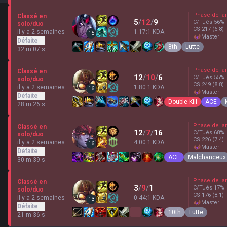
Phase de la
Classé en
5
/
12
/
9
C/Tués
56
%
solo/duo
CS
217
(6.8)
il y a 2 semaines
1.17:1 KDA
15
master
Défaite
8th
Lutte
32 m 07 s
Phase de la
Classé en
12
/
10
/
6
C/Tués
55
%
solo/duo
CS
249
(8.8)
il y a 2 semaines
1.80:1 KDA
16
master
Défaite
Double Kill
ACE
28 m 26 s
Phase de la
Classé en
12
/
7
/
16
C/Tués
68
%
solo/duo
CS
226
(7.4)
il y a 2 semaines
4.00:1 KDA
16
master
Défaite
ACE
Malchanceux
30 m 39 s
Phase de la
Classé en
3
/
9
/
1
C/Tués
17
%
solo/duo
CS
176
(8.1)
il y a 2 semaines
0.44:1 KDA
13
master
Défaite
10th
Lutte
21 m 36 s