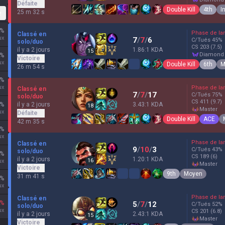
Défaite
Double Kill
4th
I
25 m 32 s
e
%
Phase de la
Classé en
ux
7
/
7
/
6
C/Tués
45
%
solo/duo
CS
203
(7.5)
il y a 2 jours
1.86:1 KDA
15
diamond
%
Victoire
ux
Double Kill
6th
M
26 m 54 s
%
ux
Phase de la
Classé en
7
/
7
/
17
C/Tués
75
%
solo/duo
CS
411
(9.7)
il y a 2 jours
%
3.43:1 KDA
18
master
ux
Défaite
Double Kill
ACE
42 m 35 s
%
ux
Phase de la
Classé en
9
/
10
/
3
C/Tués
43
%
solo/duo
%
CS
189
(6)
il y a 2 jours
1.20:1 KDA
16
ux
master
Victoire
9th
Moyen
31 m 41 s
%
ux
Phase de la
Classé en
%
5
/
7
/
12
C/Tués
52
%
solo/duo
ux
CS
201
(6.8)
il y a 2 jours
2.43:1 KDA
15
master
Victoire