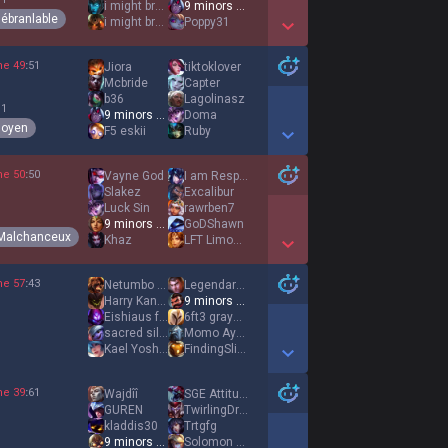
i might break
9 minors 1 ivern
nébranlable
i might brake
Poppy31
Show More Detail Games
ne
49
:
51
Jiora
tiktoklover
Mcbride
Capter
b36
Lagolinasz
 1
9 minors 1 ivern
Doma
oyen
F5 eskii
Ruby
Show More Detail Games
ne
50
:
50
Vayne God
I am Responsible
Slakez
Excalibur
Luck Sin
rawrben7
9 minors 1 ivern
GoDShawn
Malchanceux
Khaz
LFT Limonite
Show More Detail Games
ne
57
:
43
Netumbo Nandi
LegendaryLove
Harry Kane 9
9 minors 1 ivern
Eishiaus fanas
6ft3 graycel jfl
sacred silence
Momo Ayase
Kael Yoshim
FindingSlimeWife
Show More Detail Games
ne
39
:
61
Wajdîî
SGE Attitude
GUREN
TwirlingDragon
kladdis30
Trtgfg
9 minors 1 ivern
Solomon Wood