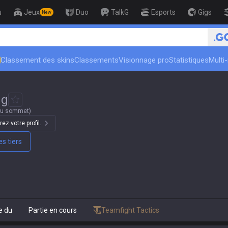
u
Jeux
Duo
TalkG
Esports
Gigs
New
eur
Classement des skins
Classements
Visionnage pro
Statistiques
Multi
gg
du sommet)
ez votre profil.
s tiers
e du
Partie en cours
Teamfight Tactics