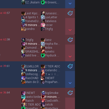
EZ Jkalam
A GreenLantern
Show More Detail Games
ne
43
:
57
Last Kipchak
JurassicAD
4 Spirits 1 King
LuvLetter
YoneteEUW
Fateless
9 minors 1 ivern
nzcer
yondro
Trtgfg
Show More Detail Games
ne
62
:
38
Trtgfg
Gxnz
9 minors 1 ivern
Hepha Reformed
Esmond Dantès
Anbis
GRASSHILLBILLY51
kynetic
bald live matter
Psyduck WP20
Show More Detail Games
ne
39
:
61
ELMILLOR
Z TIER ADC
9 minors 1 ivern
Icelandic Hero
UnRecogniZED
Ｔｗｉｌｉｇｈｔ Ｃｉｔａｄｅｌ
RasCHAD
1NEWT
Main de Dieu
PropaPandah
Show More Detail Games
ne
36
:
64
1NEWT
BigSmoke
vasto lorde
9 minors 1 ivern
Raiich
ZoeDoWhatZoeWant
Z TIER ADC
zelcik
PropaPandah
MortySporty