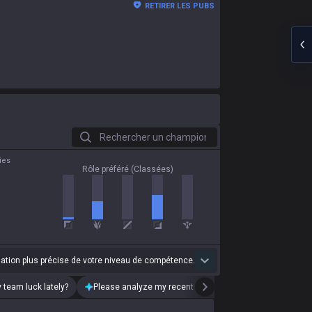
RETIRER LES PUBS
Rechercher un champion
ies
Rôle préféré (Classées)
uation plus précise de votre niveau de compétence.
 team luck lately?
Please analyze my recent playstyle.