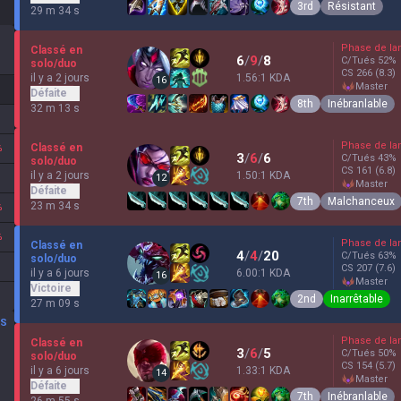
3rd
Résistant
29 m 34 s
Phase de la
Classé en
6
/
9
/
8
C/Tués
52
%
solo/duo
CS
266
(8.3)
il y a 2 jours
1.56:1 KDA
16
master
Défaite
8th
Inébranlable
32 m 13 s
Phase de la
Classé en
%
3
/
6
/
6
C/Tués
43
%
solo/duo
CS
161
(6.8)
il y a 2 jours
1.50:1 KDA
12
master
Défaite
7th
Malchanceux
23 m 34 s
%
%
Phase de la
Classé en
4
/
4
/
20
C/Tués
63
%
solo/duo
CS
207
(7.6)
il y a 6 jours
6.00:1 KDA
16
master
Victoire
2nd
Inarrêtable
27 m 09 s
BS
Phase de la
Classé en
3
/
6
/
5
C/Tués
50
%
solo/duo
CS
154
(5.7)
il y a 6 jours
1.33:1 KDA
14
master
Défaite
7th
Inébranlable
26 m 55 s