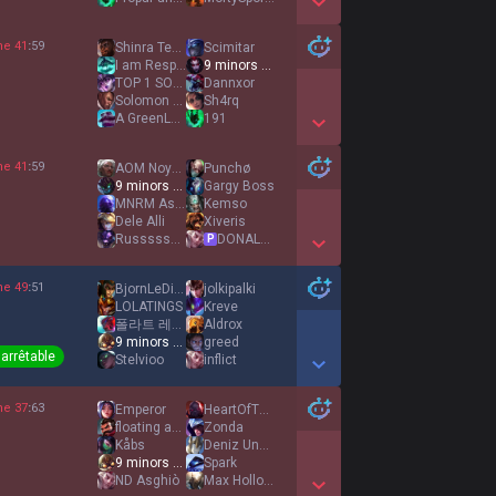
Show More Detail Games
ne
41
:
59
Shinra Tensei
Scimitar
I am Responsible
9 minors 1 ivern
TOP 1 SOUS JAUNE
Dannxor
Solomon Wood
Sh4rq
A GreenLantern
191
Show More Detail Games
ne
41
:
59
AOM Noyou
Punchø
9 minors 1 ivern
Gargy Boss
MNRM Asiankid
Kemso
Dele Alli
Xiveris
Russssssssh
DONALD DOSS
P
Show More Detail Games
ne
49
:
51
BjornLeDinosaure
jolkipalki
LOLATINGS
Kreve
폴라트 레이스
Aldrox
9 minors 1 ivern
greed
narrêtable
Stelvioo
inflict
Show More Detail Games
ne
37
:
63
Emperor
HeartOfTheCards
floating away
Zonda
Kåbs
Deniz Undav
9 minors 1 ivern
Spark
ND Asghiò
Max Holloway