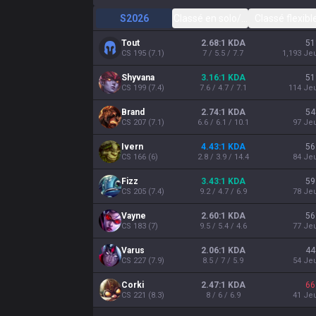
S2026
Classé en solo/duo
Classé flexibl
Tout
2.68:1 KDA
51
CS
195
(
7.1
)
7 / 5.5 / 7.7
1,193
Je
Shyvana
3.16:1 KDA
51
CS
199
(
7.4
)
7.6 / 4.7 / 7.1
114
Je
Brand
2.74:1 KDA
54
CS
207
(
7.1
)
6.6 / 6.1 / 10.1
97
Je
Ivern
4.43:1 KDA
56
CS
166
(
6
)
2.8 / 3.9 / 14.4
84
Je
Fizz
3.43:1 KDA
59
CS
205
(
7.4
)
9.2 / 4.7 / 6.9
78
Je
Vayne
2.60:1 KDA
56
CS
183
(
7
)
9.5 / 5.4 / 4.6
77
Je
Varus
2.06:1 KDA
44
CS
227
(
7.9
)
8.5 / 7 / 5.9
54
Je
Corki
2.47:1 KDA
66
CS
221
(
8.3
)
8 / 6 / 6.9
41
Je