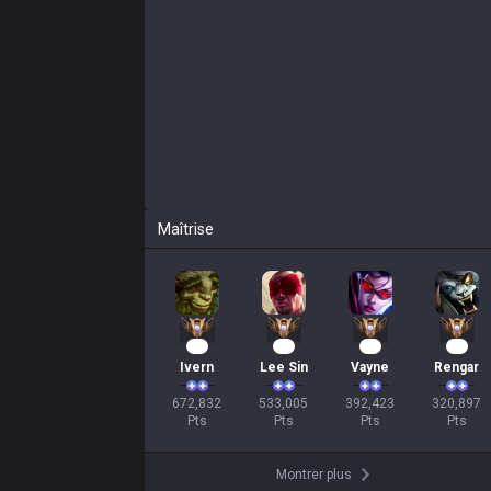
Maîtrise
64
51
38
32
Ivern
Lee Sin
Vayne
Rengar
672,832

533,005

392,423

320,897

Pts
Pts
Pts
Pts
Montrer plus