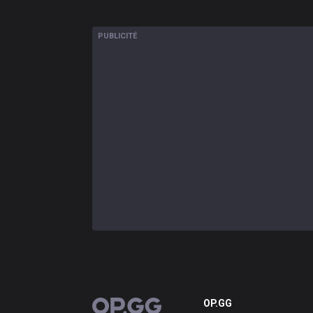
PUBLICITÉ
OP.GG
OP.GG