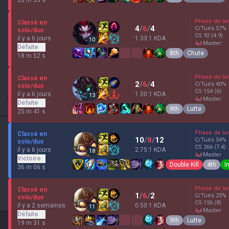
Phase de la
Classé en
4
/
6
/
4
C/Tués
57
%
solo/duo
CS
92
(4.9)
il y a 6 jours
1.33:1 KDA
10
master
Défaite
8th
Chute
18 m 52 s
Phase de la
Classé en
2
/
6
/
4
C/Tués
40
%
solo/duo
CS
154
(6)
il y a 6 jours
1.00:1 KDA
13
master
Défaite
9th
Lutte
25 m 41 s
Phase de la
Classé en
10
/
8
/
12
C/Tués
54
%
solo/duo
CS
266
(7.4)
il y a 6 jours
2.75:1 KDA
18
master
Victoire
Double Kill
4th
I
36 m 06 s
Phase de la
Classé en
1
/
6
/
2
C/Tués
25
%
solo/duo
CS
156
(8)
il y a 2 semaines
0.50:1 KDA
11
master
Défaite
9th
Lutte
19 m 31 s