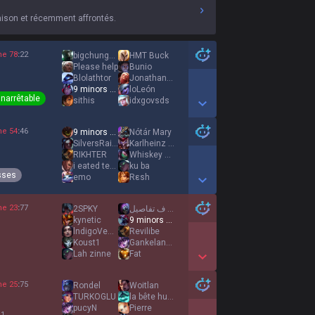
aison et récemment affrontés.
ne
78
:
22
bigchungus67 ΛヮΛ
HMT Buck
Ρlease help
Bunio
Blolathtor
Jonathan Larsson
9 minors 1 ivern
loLeón
Inarrêtable
sithis
idxgovsds
Show More Detail Games
ne
54
:
46
9 minors 1 ivern
Nótár Mary
SilversRaileight
Karlheinz Knödel
RIKHTER
Whiskey McFumble
i eated ten burg
ku ba
sses
emo
Rεsh
Show More Detail Games
ne
23
:
77
2SPKY
مدخلنيش ف تفاصيل
kynetic
9 minors 1 ivern
lndigoVenusian
Revilibe
Koust1
Gankelankplank
Lah zinne
Fat
Show More Detail Games
ne
25
:
75
Rondel
Woitlan
TURKOGLU
la bête humaine
pucyN
Pierre
 1