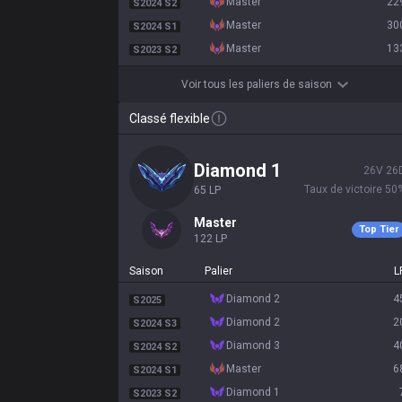
master
22
S2024 S2
master
30
S2024 S1
master
13
S2023 S2
Voir tous les paliers de saison
Classé flexible
diamond 1
26
V
26
Taux de victoire
50
65
LP
master
Top Tier
122
LP
Saison
Palier
L
diamond 2
4
S2025
diamond 2
2
S2024 S3
diamond 3
4
S2024 S2
master
6
S2024 S1
diamond 1
S2023 S2