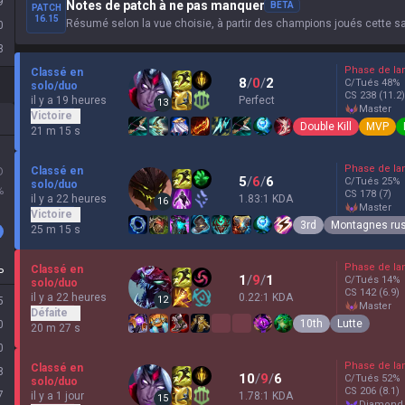
9
Notes de patch à ne pas manquer
BETA
PATCH
16.15
Résumé selon la vue choisie, à partir des champions joués cette s
0
3
Phase de la
Classé en
8
/
0
/
2
C/Tués
48
%
solo/duo
CS
238
(11.2)
il y a 19 heures
Perfect
13
master
Victoire
Double Kill
MVP
21 m 15 s
Phase de la
Classé en
D
5
/
6
/
6
C/Tués
25
%
solo/duo
%
CS
178
(7)
il y a 22 heures
1.83:1 KDA
16
master
Victoire
3rd
Montagnes ru
25 m 15 s
Phase de la
Classé en
P
1
/
9
/
1
C/Tués
14
%
solo/duo
CS
142
(6.9)
il y a 22 heures
0.22:1 KDA
12
5
master
Défaite
10th
Lutte
0
20 m 27 s
0
Phase de la
Classé en
8
10
/
9
/
6
C/Tués
52
%
solo/duo
CS
206
(8.1)
7
il y a 1 jour
1.78:1 KDA
15
diamond