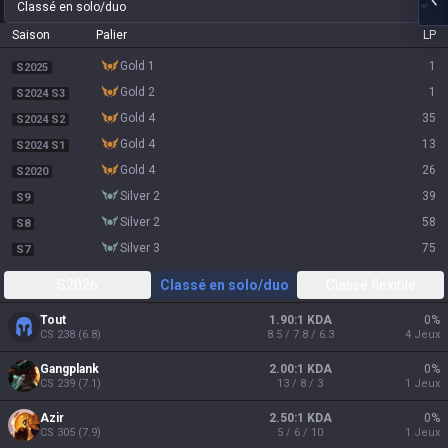
Classé en solo/duo
Saison
Palier
LP
gold 1
1
S2025
gold 2
1
S2024 S3
gold 4
35
S2024 S2
gold 4
13
S2024 S1
gold 4
26
S2020
silver 2
39
S9
silver 2
58
S8
silver 3
75
S7
S2026
Classé en solo/duo
Classé flexible
Tout
1.90:1 KDA
0
%
CS
238
(
6.8
)
8.5 / 7.8 / 6.3
4
Jeux
Gangplank
2.00:1 KDA
0
%
CS
239
(
7.1
)
13 / 8 / 3
1
Jeux
Azir
2.50:1 KDA
0
%
CS
305
(
7.9
)
5 / 6 / 10
1
Jeux