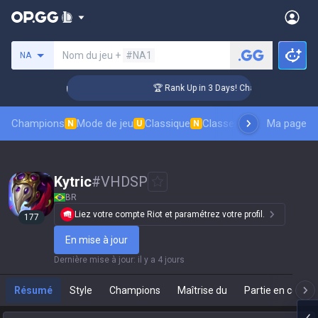
Rechercher un invocateur
Nom du jeu +
#NA1
NA
lenger Coaching
🏆 Rank Up in 3 Days! Challenger Coaching
Champions
Mode de jeu
Classique
Classement des skins
Ma page
Cl
N
U
N
Kytric
#
VHDSP
BR
Liez votre compte Riot et paramétrez votre profil.
177
En mise à jour
Dernière mise à jour
:
il y a 4 jours
Résumé
Style
Champions
Maîtrise du
Partie en cours