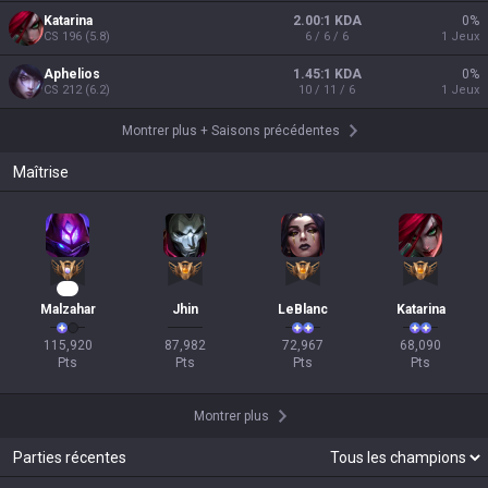
Katarina
2.00:1 KDA
0
%
CS
196
(
5.8
)
6 / 6 / 6
1
Jeux
Aphelios
1.45:1 KDA
0
%
CS
212
(
6.2
)
10 / 11 / 6
1
Jeux
Montrer plus
+
Saisons précédentes
Maîtrise
10
Malzahar
Jhin
LeBlanc
Katarina
115,920

87,982

72,967

68,090

Pts
Pts
Pts
Pts
Montrer plus
Parties récentes