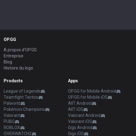
OP.GG
A propos d'OP.GG
Entreprise
Blog
Histoire du logo
Products
Apps
League of Legends
OP.GG for Mobile Android
Teamfight Tactics
OP.GG for Mobile iOS
Palworld
AllT Android
Pokémon Champions
AllT iOS
Valorant
Valorant Android
PUBG
Valorant iOS
ROBLOX
Gigs Android
OVERWATCH2
Gigs iOS