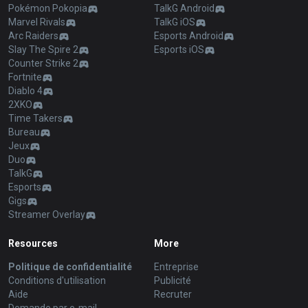
Pokémon Pokopia
TalkG Android
Marvel Rivals
TalkG iOS
Arc Raiders
Esports Android
Slay The Spire 2
Esports iOS
Counter Strike 2
Fortnite
Diablo 4
2XKO
Time Takers
Bureau
Jeux
Duo
TalkG
Esports
Gigs
Streamer Overlay
Resources
More
Politique de confidentialité
Entreprise
Conditions d'utilisation
Publicité
Aide
Recruter