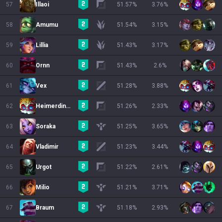
57
Illaoi
51.57
%
3.76
%
58
Amumu
51.54
%
3.15
%
59
Lillia
51.43
%
3.17
%
60
Ornn
51.43
%
2.6
%
61
Vex
51.28
%
3.88
%
62
Heimerdinger
51.26
%
2.33
%
63
Soraka
51.25
%
3.65
%
64
Vladimir
51.23
%
3.44
%
65
Urgot
51.22
%
2.61
%
66
Milio
51.21
%
3.71
%
67
Braum
51.18
%
2.93
%