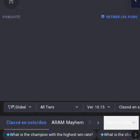
PUBLICITÉ
RETIRER LES PUBS
Global
All Tiers
Ver:
16.15
Classé en s
Classé en solo/duo
ARAM: Mayhem
Classique
Montrer plus
Arena
N
What is the champion with the highest win rate?
What is the champion