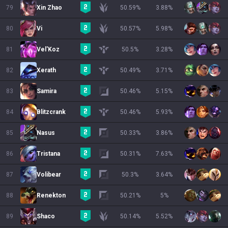
79
Xin Zhao
50.59
%
3.88
%
80
Vi
50.57
%
5.98
%
81
Vel'Koz
50.5
%
3.28
%
82
Xerath
50.49
%
3.71
%
83
Samira
50.46
%
5.15
%
84
Blitzcrank
50.46
%
5.93
%
85
Nasus
50.33
%
3.86
%
86
Tristana
50.31
%
7.63
%
87
Volibear
50.3
%
3.64
%
88
Renekton
50.21
%
5
%
89
Shaco
50.14
%
5.52
%