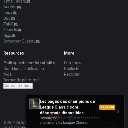
Time Takers
Bureau
Jeux
Duo
TalkG
Esports
Gigs
Streamer Overlay
Resources
More
Politique de confidentialité
Entreprise
Conditions d'utilisation
Publicité
Aide
Recruter
Demande par e-mail
Contactez-nous
français
Les pages des champions de
League Classic sont
Nouveau
désormais disponibles
Découvrez les runes et maîtrises des
champions de League Classic.
© 2012-
2026
OP.GG. OP.GG is not endorsed by Riot Games and does not
reflect the views or opinions of Riot Games or anyone officially involved in