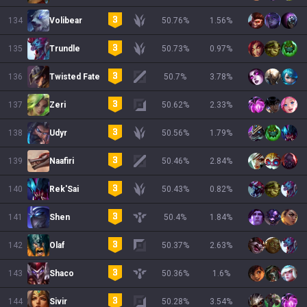
134
Volibear
50.76
%
1.56
%
135
Trundle
50.73
%
0.97
%
136
Twisted Fate
50.7
%
3.78
%
137
Zeri
50.62
%
2.33
%
138
Udyr
50.56
%
1.79
%
139
Naafiri
50.46
%
2.84
%
140
Rek'Sai
50.43
%
0.82
%
141
Shen
50.4
%
1.84
%
142
Olaf
50.37
%
2.63
%
143
Shaco
50.36
%
1.6
%
144
Sivir
50.28
%
3.54
%