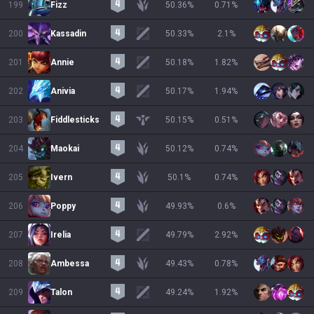
199
Fizz
50.36
%
0.71
%
200
Kassadin
50.33
%
2.1
%
201
Annie
50.18
%
1.82
%
202
Anivia
50.17
%
1.94
%
203
Fiddlesticks
50.15
%
0.51
%
204
Maokai
50.12
%
0.74
%
205
Ivern
50.1
%
0.74
%
206
Poppy
49.93
%
0.6
%
207
Irelia
49.79
%
2.92
%
208
Ambessa
49.43
%
0.78
%
209
Talon
49.24
%
1.92
%