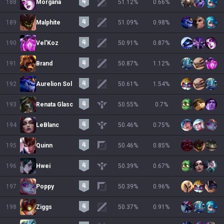
188
Morgana
51.12
%
0.66
%
189
Malphite
51.09
%
0.98
%
190
Vel'Koz
50.91
%
0.87
%
191
Brand
50.87
%
1.12
%
192
Aurelion Sol
50.61
%
1.54
%
193
Renata Glasc
50.55
%
0.7
%
194
LeBlanc
50.46
%
0.75
%
195
Quinn
50.46
%
0.85
%
196
Hwei
50.39
%
0.67
%
197
Poppy
50.39
%
0.96
%
198
Ziggs
50.37
%
0.91
%