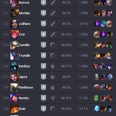
210
Aurora
49.2
%
1.88
%
211
Akshan
49.2
%
1.95
%
212
LeBlanc
49.2
%
3.97
%
213
Zoé
49.16
%
2.28
%
214
Camille
49.06
%
1.52
%
215
Trundle
48.99
%
1.98
%
216
Karthus
48.77
%
1.08
%
217
Jayce
48.6
%
1.37
%
218
Pantheon
48.5
%
1.04
%
219
Neeko
48.41
%
2.12
%
220
Gnar
48.35
%
3.11
%