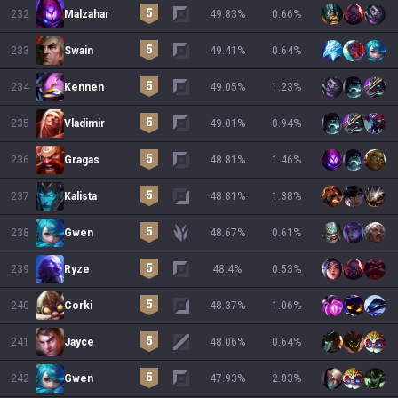
232
Malzahar
49.83
%
0.66
%
233
Swain
49.41
%
0.64
%
234
Kennen
49.05
%
1.23
%
235
Vladimir
49.01
%
0.94
%
236
Gragas
48.81
%
1.46
%
237
Kalista
48.81
%
1.38
%
238
Gwen
48.67
%
0.61
%
239
Ryze
48.4
%
0.53
%
240
Corki
48.37
%
1.06
%
241
Jayce
48.06
%
0.64
%
242
Gwen
47.93
%
2.03
%