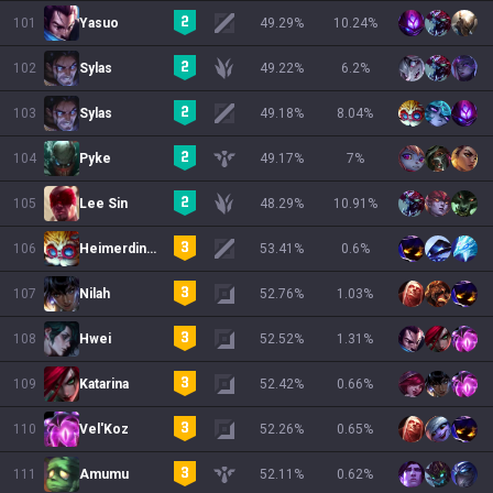
101
Yasuo
49.29
%
10.24
%
102
Sylas
49.22
%
6.2
%
103
Sylas
49.18
%
8.04
%
104
Pyke
49.17
%
7
%
105
Lee Sin
48.29
%
10.91
%
106
Heimerdinger
53.41
%
0.6
%
107
Nilah
52.76
%
1.03
%
108
Hwei
52.52
%
1.31
%
109
Katarina
52.42
%
0.66
%
110
Vel'Koz
52.26
%
0.65
%
111
Amumu
52.11
%
0.62
%