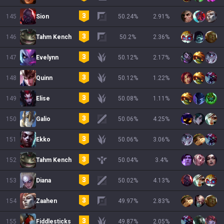
145
Sion
50.24
%
2.91
%
146
Tahm Kench
50.2
%
2.36
%
147
Evelynn
50.12
%
2.17
%
148
Quinn
50.12
%
1.22
%
149
Elise
50.08
%
1.11
%
150
Galio
50.06
%
4.25
%
151
Ekko
50.06
%
3.06
%
152
Tahm Kench
50.04
%
3.4
%
153
Diana
50.02
%
4.13
%
154
Zaahen
49.97
%
2.83
%
155
Fiddlesticks
49.87
%
2.05
%