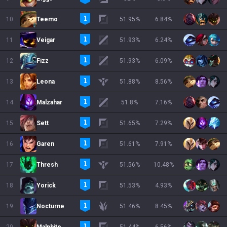
10
Teemo
51.95
%
6.84
%
11
Veigar
51.93
%
6.24
%
12
Fizz
51.93
%
6.09
%
13
Leona
51.88
%
8.56
%
14
Malzahar
51.8
%
7.16
%
15
Sett
51.65
%
7.29
%
16
Garen
51.61
%
7.91
%
17
Thresh
51.56
%
10.48
%
18
Yorick
51.53
%
4.93
%
19
Nocturne
51.46
%
8.45
%