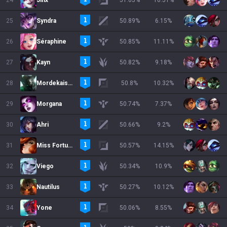
24
Jinx
51.05
%
10.51
%
25
Syndra
50.89
%
6.15
%
26
Séraphine
50.85
%
11.11
%
27
Kayn
50.82
%
9.18
%
28
Mordekaiser
50.8
%
10.32
%
29
Morgana
50.74
%
7.37
%
30
Ahri
50.66
%
9.2
%
31
Miss Fortune
50.57
%
14.15
%
32
Viego
50.34
%
10.9
%
33
Nautilus
50.27
%
10.12
%
34
Yone
50.06
%
8.55
%