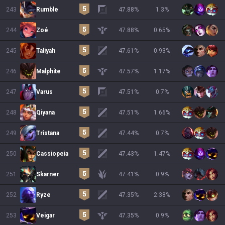
243
Rumble
47.88
%
1.3
%
244
Zoé
47.88
%
0.65
%
245
Taliyah
47.61
%
0.93
%
246
Malphite
47.57
%
1.17
%
247
Varus
47.51
%
0.7
%
248
Qiyana
47.51
%
1.66
%
249
Tristana
47.44
%
0.7
%
250
Cassiopeia
47.43
%
1.47
%
251
Skarner
47.41
%
0.9
%
252
Ryze
47.35
%
2.38
%
253
Veigar
47.35
%
0.9
%