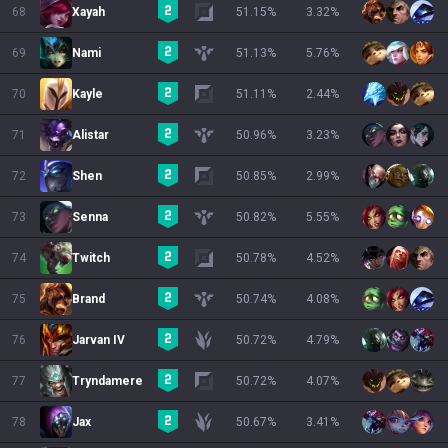
68
Xayah
51.15
%
3.32
%
69
Nami
51.13
%
5.76
%
70
Kayle
51.11
%
2.44
%
71
Alistar
50.96
%
3.23
%
72
Shen
50.85
%
2.99
%
73
Senna
50.82
%
5.55
%
74
Twitch
50.78
%
4.52
%
75
Brand
50.74
%
4.08
%
76
Jarvan IV
50.72
%
4.79
%
77
Tryndamere
50.72
%
4.07
%
78
Jax
50.67
%
3.41
%