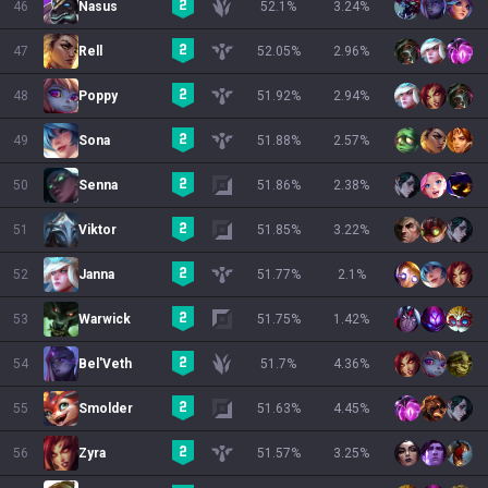
46
Nasus
52.1
%
3.24
%
47
Rell
52.05
%
2.96
%
48
Poppy
51.92
%
2.94
%
49
Sona
51.88
%
2.57
%
50
Senna
51.86
%
2.38
%
51
Viktor
51.85
%
3.22
%
52
Janna
51.77
%
2.1
%
53
Warwick
51.75
%
1.42
%
54
Bel'Veth
51.7
%
4.36
%
55
Smolder
51.63
%
4.45
%
56
Zyra
51.57
%
3.25
%