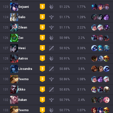
123
Sejuani
51.22
%
1.77
%
124
Galio
51.17
%
1.28
%
125
Zilean
51.11
%
2.22
%
126
Zac
50.98
%
2.2
%
127
Hwei
50.92
%
3.38
%
128
Aatrox
50.91
%
0.97
%
129
Lissandra
50.88
%
3.8
%
130
Teemo
50.86
%
1.08
%
131
Ekko
50.83
%
3.11
%
132
Rakan
50.79
%
2.4
%
133
Teemo
50.77
%
1.07
%