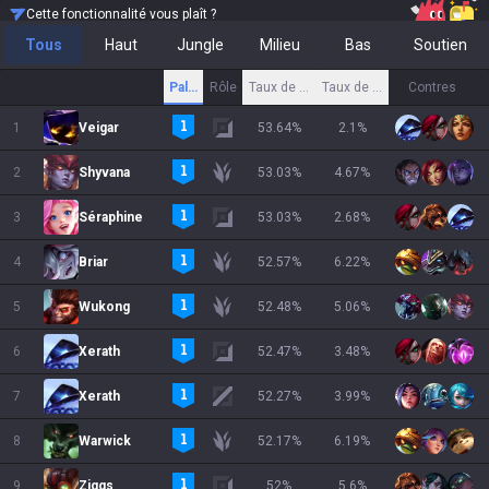
Cette fonctionnalité vous plaît ?
Tous
Haut
Jungle
Milieu
Bas
Soutien
Palier
Rôle
Taux de victoire
Taux de sélection
Contres
1
Veigar
53.64
%
2.1
%
2
Shyvana
53.03
%
4.67
%
3
Séraphine
53.03
%
2.68
%
4
Briar
52.57
%
6.22
%
5
Wukong
52.48
%
5.06
%
6
Xerath
52.47
%
3.48
%
7
Xerath
52.27
%
3.99
%
8
Warwick
52.17
%
6.19
%
9
Ziggs
52
%
5.6
%