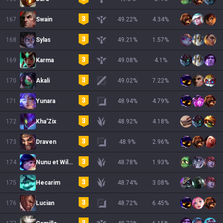
167
Swain
49.22
%
4.34
%
168
Sylas
49.21
%
1.57
%
169
Karma
49.08
%
4.1
%
170
Akali
49.02
%
7.22
%
171
Yunara
48.94
%
4.79
%
172
Kha'Zix
48.92
%
4.18
%
173
Draven
48.9
%
2.96
%
174
Nunu et Willump
48.78
%
1.93
%
175
Hecarim
48.74
%
3.08
%
176
Lucian
48.72
%
6.45
%