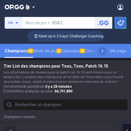
Rechercher un invocateur
Nom du jeu +
#NA1
NA
🏆 Rank Up in 3 Days! Challenger Coaching
🏆 R
Champions
Mode de jeu
Classique
Classement des skins
Ma page
C
N
U
N
Tier List des champions pour Tous, Tous, Patch 16.15
Les informations de niveaux pour le patch LoL 16.15 sont mises à jour en
temps réel. L’analyse des champions de la Faille de l’Invocateur vous fournit
des builds, runes, objets et astuces pour améliorer votre taux de victoire !
Viimeisimmät päivitykset
:
il y a 28 minutes
Échantillons analyses au total
:
66,701,880
Rechercher un champion
Champions récents