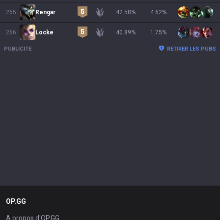
265
Rengar
42.58
%
4.62
%
266
Locke
40.89
%
1.75
%
PUBLICITÉ
RETIRER LES PUBS
OP.GG
A propos d'OP.GG