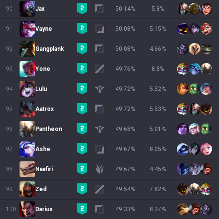
90
Jax
50.14
%
5.8
%
91
Vayne
50.08
%
5.15
%
92
Gangplank
50.08
%
4.66
%
93
Yone
49.76
%
8.8
%
94
Lulu
49.72
%
5.52
%
95
Aatrox
49.72
%
5.53
%
96
Pantheon
49.68
%
5.01
%
97
Ashe
49.67
%
8.05
%
98
Naafiri
49.67
%
4.45
%
99
Zed
49.54
%
7.82
%
100
Darius
49.33
%
8.37
%