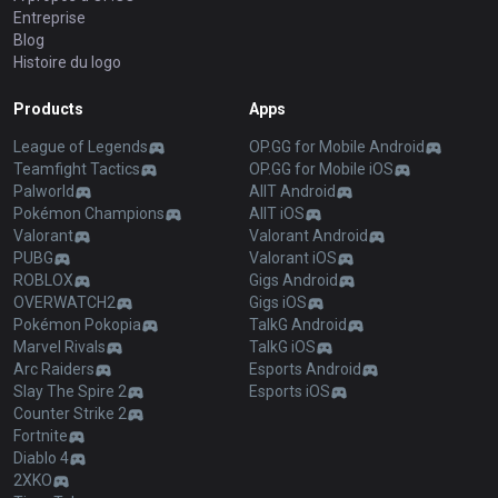
Entreprise
Blog
Histoire du logo
Products
Apps
League of Legends
OP.GG for Mobile Android
Teamfight Tactics
OP.GG for Mobile iOS
Palworld
AllT Android
Pokémon Champions
AllT iOS
Valorant
Valorant Android
PUBG
Valorant iOS
ROBLOX
Gigs Android
OVERWATCH2
Gigs iOS
Pokémon Pokopia
TalkG Android
Marvel Rivals
TalkG iOS
Arc Raiders
Esports Android
Slay The Spire 2
Esports iOS
Counter Strike 2
Fortnite
Diablo 4
2XKO