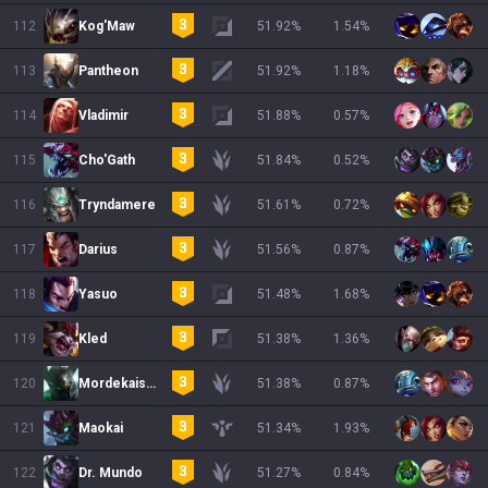
112
Kog'Maw
51.92
%
1.54
%
113
Pantheon
51.92
%
1.18
%
114
Vladimir
51.88
%
0.57
%
115
Cho'Gath
51.84
%
0.52
%
116
Tryndamere
51.61
%
0.72
%
117
Darius
51.56
%
0.87
%
118
Yasuo
51.48
%
1.68
%
119
Kled
51.38
%
1.36
%
120
Mordekaiser
51.38
%
0.87
%
121
Maokai
51.34
%
1.93
%
122
Dr. Mundo
51.27
%
0.84
%