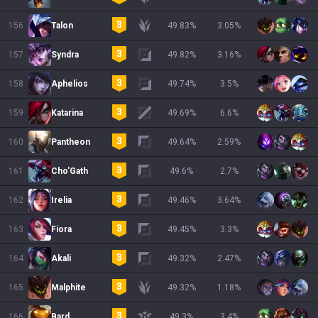
156
Talon
49.83
%
3.05
%
157
Syndra
49.82
%
3.16
%
158
Aphelios
49.74
%
3.5
%
159
Katarina
49.69
%
6.6
%
160
Pantheon
49.64
%
2.59
%
161
Cho'Gath
49.6
%
2.7
%
162
Irelia
49.46
%
3.64
%
163
Fiora
49.45
%
3.3
%
164
Akali
49.32
%
2.47
%
165
Malphite
49.32
%
1.18
%
166
Bard
49.3
%
3.4
%