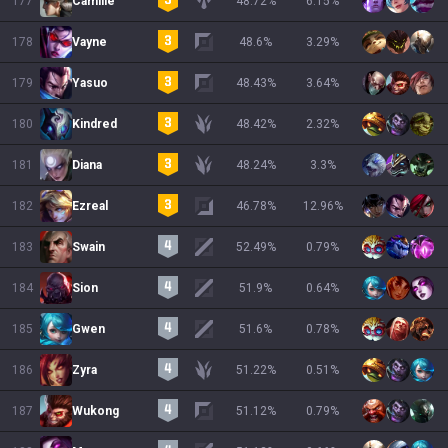
177
Camille
48.72
%
6.15
%
178
Vayne
48.6
%
3.29
%
179
Yasuo
48.43
%
3.64
%
180
Kindred
48.42
%
2.32
%
181
Diana
48.24
%
3.3
%
182
Ezreal
46.78
%
12.96
%
183
Swain
52.49
%
0.79
%
184
Sion
51.9
%
0.64
%
185
Gwen
51.6
%
0.78
%
186
Zyra
51.22
%
0.51
%
187
Wukong
51.12
%
0.79
%