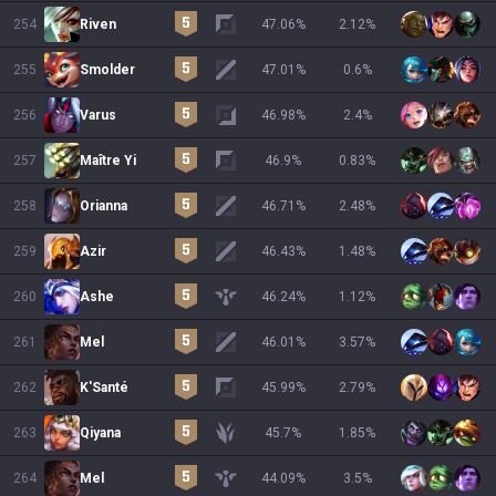
254
Riven
47.06
%
2.12
%
255
Smolder
47.01
%
0.6
%
256
Varus
46.98
%
2.4
%
257
Maître Yi
46.9
%
0.83
%
258
Orianna
46.71
%
2.48
%
259
Azir
46.43
%
1.48
%
260
Ashe
46.24
%
1.12
%
261
Mel
46.01
%
3.57
%
262
K'Santé
45.99
%
2.79
%
263
Qiyana
45.7
%
1.85
%
264
Mel
44.09
%
3.5
%