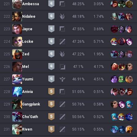
221
Ambessa
48.25
%
3.05
%
222
Nidalee
48.18
%
1.74
%
223
Jayce
47.55
%
3.69
%
224
Locke
47.26
%
5.71
%
225
Zed
47.22
%
1.95
%
226
Mel
47.1
%
4.17
%
227
Yuumi
46.91
%
4.51
%
228
Anivia
51.05
%
0.51
%
229
Gangplank
50.76
%
0.58
%
230
Cho'Gath
50.56
%
0.52
%
231
Riven
50.15
%
0.55
%