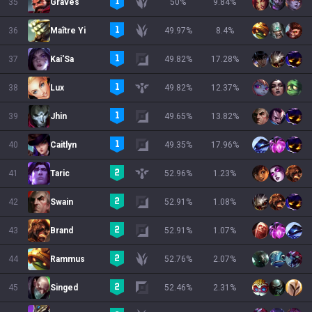
35
Graves
50
%
9.84
%
36
Maître Yi
49.97
%
8.4
%
37
Kai'Sa
49.82
%
17.28
%
38
Lux
49.82
%
12.37
%
39
Jhin
49.65
%
13.82
%
40
Caitlyn
49.35
%
17.96
%
41
Taric
52.96
%
1.23
%
42
Swain
52.91
%
1.08
%
43
Brand
52.91
%
1.07
%
44
Rammus
52.76
%
2.07
%
45
Singed
52.46
%
2.31
%