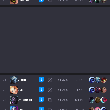
20
Malphite
51.44
%
6.56
%
21
Viktor
51.37
%
7.3
%
22
Lux
51.28
%
4.6
%
23
Dr. Mundo
51.26
%
5.13
%