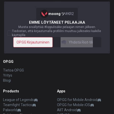
moong ツ
#
KR2
EMME LÖYTÄNEET PELAAJAA
Muista sisällyttää #loppulisäke pelaajan nimen jälkeen.
Tiedostan, että kirjautumalla profiilini muuttuu julkiseksi kaikille
käyttäjille
OP.GG Kirjautuminen
Yhdistä Riot-tili
OP.GG
Tietoa OP.GG
Yritys
Blogi
Products
Apps
League of Legends
OP.GG for Mobile Android
Teamfight Tactics
OP.GG for Mobile iOS
Palworld
AllT Android