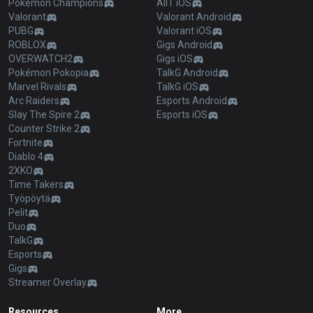
Pokémon Champions
AllT iOS
Valorant
Valorant Android
PUBG
Valorant iOS
ROBLOX
Gigs Android
OVERWATCH2
Gigs iOS
Pokémon Pokopia
TalkG Android
Marvel Rivals
TalkG iOS
Arc Raiders
Esports Android
Slay The Spire 2
Esports iOS
Counter Strike 2
Fortnite
Diablo 4
2XKO
Time Takers
Työpöytä
Pelit
Duo
TalkG
Esports
Gigs
Streamer Overlay
Resources
More