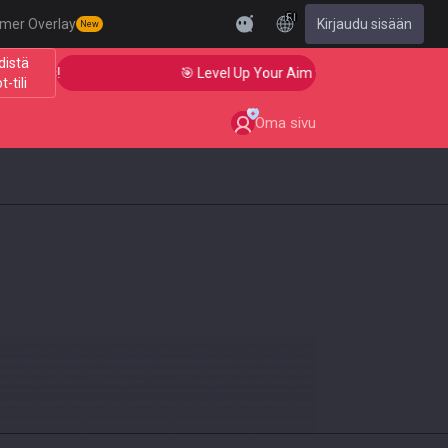
FI
mer Overlay
Kirjaudu sisään
New
distä
us!
🎯 Level Up Your Aim to Radiant Status!
t-tili
Oma sivu