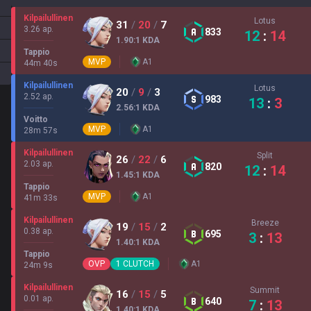
Kilpailullinen
Lotus
31
/
20
/
7
3.26 ap.
833
12
:
14
1.90
:1
KDA
Tappio
MVP
A
1
44
m
40
s
Kilpailullinen
Lotus
20
/
9
/
3
2.52 ap.
983
13
:
3
2.56
:1
KDA
Voitto
MVP
A
1
28
m
57
s
Kilpailullinen
Split
26
/
22
/
6
2.03 ap.
820
12
:
14
1.45
:1
KDA
Tappio
MVP
A
1
41
m
33
s
Kilpailullinen
Breeze
19
/
15
/
2
0.38 ap.
695
3
:
13
1.40
:1
KDA
Tappio
OVP
1
CLUTCH
A
1
24
m
9
s
Kilpailullinen
Summit
16
/
15
/
5
0.01 ap.
640
7
:
13
1.40
:1
KDA