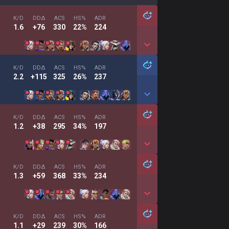
K/D
DDΔ
ACS
HS%
ADR
1.6
+76
330
22%
224
K/D
DDΔ
ACS
HS%
ADR
2.2
+115
325
26%
237
K/D
DDΔ
ACS
HS%
ADR
1.2
+38
295
34%
197
K/D
DDΔ
ACS
HS%
ADR
1.3
+59
368
33%
234
K/D
DDΔ
ACS
HS%
ADR
1.1
+29
239
30%
166