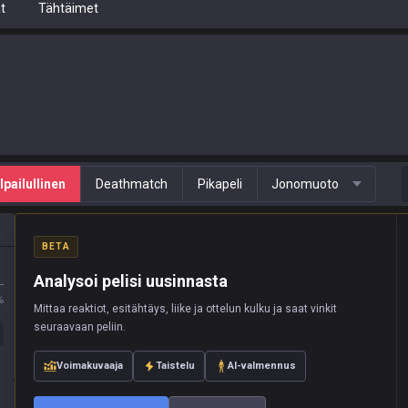
t
Tähtäimet
lpailullinen
Deathmatch
Pikapeli
Jonomuoto
BETA
Analysoi pelisi uusinnasta
L
%
Mittaa reaktiot, esitähtäys, liike ja ottelun kulku ja saat vinkit
seuraavaan peliin.
Voimakuvaaja
Taistelu
AI-valmennus