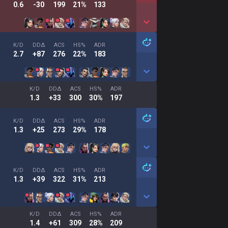
0.6
-30
199
21%
133
K/D
DDΔ
ACS
HS%
ADR
2.7
+87
276
22%
183
K/D
DDΔ
ACS
HS%
ADR
1.3
+33
300
30%
197
K/D
DDΔ
ACS
HS%
ADR
1.3
+25
273
29%
178
K/D
DDΔ
ACS
HS%
ADR
1.3
+39
322
31%
213
K/D
DDΔ
ACS
HS%
ADR
1.4
+61
309
28%
209