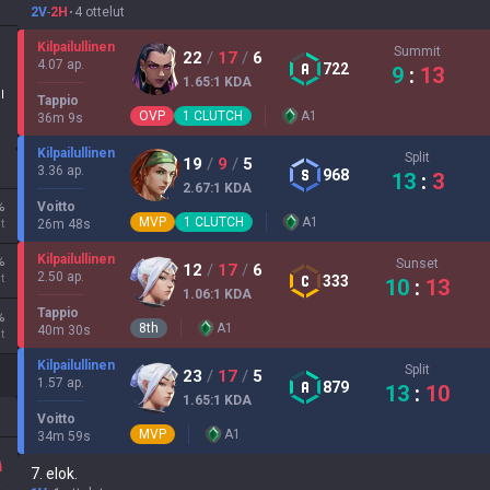
2V
-
2H
4 ottelut
Kilpailullinen
Summit
22
/
17
/
6
4.07 ap.
722
9
:
13
1.65
:1
KDA
II
Tappio
OVP
1
CLUTCH
A
1
36
m
9
s
Kilpailullinen
Split
19
/
9
/
5
3.36 ap.
968
13
:
3
2.67
:1
KDA
%
Voitto
MVP
1
CLUTCH
A
1
t
26
m
48
s
Kilpailullinen
%
Sunset
12
/
17
/
6
2.50 ap.
t
333
10
:
13
1.06
:1
KDA
Tappio
%
8
th
A
1
40
m
30
s
t
Kilpailullinen
Split
23
/
17
/
5
1.57 ap.
879
13
:
10
1.65
:1
KDA
Voitto
MVP
A
1
34
m
59
s
7. elok.