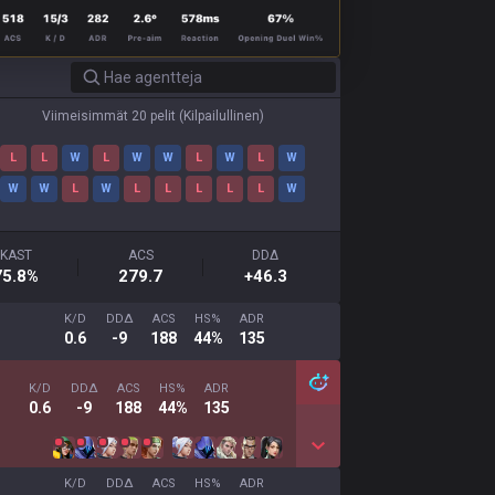
Viimeisimmät 20 pelit
(
Kilpailullinen
)
L
L
W
L
W
W
L
W
L
W
W
W
L
W
L
L
L
L
L
W
KAST
ACS
DDΔ
75.8
%
279.7
+46.3
K/D
DDΔ
ACS
HS%
ADR
0.6
-9
188
44%
135
K/D
DDΔ
ACS
HS%
ADR
0.6
-9
188
44%
135
K/D
DDΔ
ACS
HS%
ADR