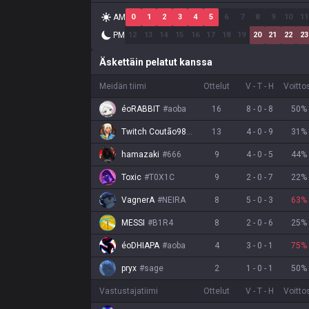
AM
0
1
2
3
4
5
6
7
8
9
10
11
PM
12
13
14
15
16
17
18
19
20
21
22
23
Äskettäin pelatut kanssa
Meidän tiimi
Ottelut
V
-
T
-
H
Voitt
éoRABBIT
#
aoba
16
8
-
0
-
8
50
%
Twitch Coutão98
#
6544
13
4
-
0
-
9
31
%
hamazaki
#
666
9
4
-
0
-
5
44
%
Toxic
#
T0X1C
9
2
-
0
-
7
22
%
VagnerA
#
NEIRA
8
5
-
0
-
3
63
%
MESSI
#
B1R4
8
2
-
0
-
6
25
%
éoDHIAPA
#
aoba
4
3
-
0
-
1
75
%
pryx
#
sage
2
1
-
0
-
1
50
%
Vastustajatiimi
Ottelut
V
-
T
-
H
Voitt