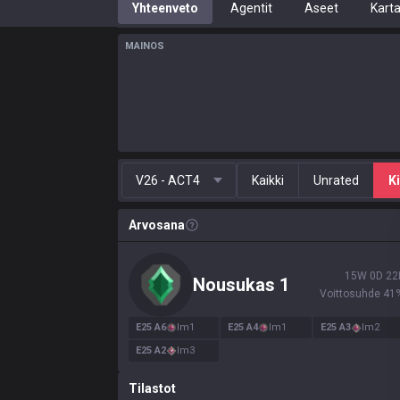
Yhteenveto
Agentit
Aseet
Karta
MAINOS
V26 - ACT4
Kaikki
Unrated
Ki
Arvosana
15
W
0
D
22
Nousukas
1
Voittosuhde
41
E
25
A
6
Im
1
E
25
A
4
Im
1
E
25
A
3
Im
2
E
25
A
2
Im
3
Tilastot