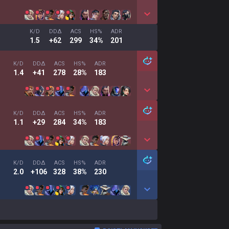
K/D
DDΔ
ACS
HS%
ADR
1.5
+62
299
34%
201
K/D
DDΔ
ACS
HS%
ADR
1.4
+41
278
28%
183
K/D
DDΔ
ACS
HS%
ADR
1.1
+29
284
34%
183
K/D
DDΔ
ACS
HS%
ADR
2.0
+106
328
38%
230