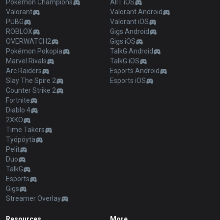
Pokémon Champions
AllT iOS
Valorant
Valorant Android
PUBG
Valorant iOS
ROBLOX
Gigs Android
OVERWATCH2
Gigs iOS
Pokémon Pokopia
TalkG Android
Marvel Rivals
TalkG iOS
Arc Raiders
Esports Android
Slay The Spire 2
Esports iOS
Counter Strike 2
Fortnite
Diablo 4
2XKO
Time Takers
Työpöytä
Pelit
Duo
TalkG
Esports
Gigs
Streamer Overlay
Resources
More