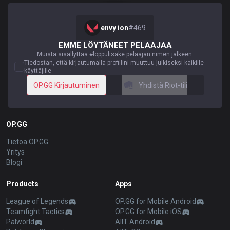
envy ion
#
469
EMME LÖYTÄNEET PELAAJAA
Muista sisällyttää #loppulisäke pelaajan nimen jälkeen.
Tiedostan, että kirjautumalla profiilini muuttuu julkiseksi kaikille
käyttäjille
OP.GG Kirjautuminen
Yhdistä Riot-tili
OP.GG
Tietoa OP.GG
Yritys
Blogi
Products
Apps
League of Legends
OP.GG for Mobile Android
Teamfight Tactics
OP.GG for Mobile iOS
Palworld
AllT Android