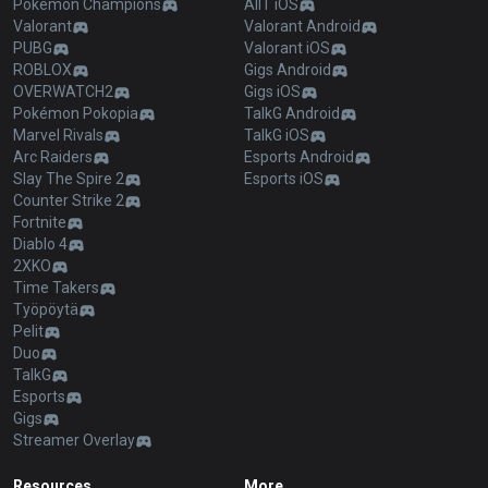
Pokémon Champions
AllT iOS
Valorant
Valorant Android
PUBG
Valorant iOS
ROBLOX
Gigs Android
OVERWATCH2
Gigs iOS
Pokémon Pokopia
TalkG Android
Marvel Rivals
TalkG iOS
Arc Raiders
Esports Android
Slay The Spire 2
Esports iOS
Counter Strike 2
Fortnite
Diablo 4
2XKO
Time Takers
Työpöytä
Pelit
Duo
TalkG
Esports
Gigs
Streamer Overlay
Resources
More