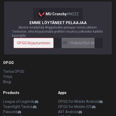
MU Crunchy
#
NOZZ
EMME LÖYTÄNEET PELAAJAA
Muista sisällyttää #loppulisäke pelaajan nimen jälkeen.
Tiedostan, että kirjautumalla profiilini muuttuu julkiseksi kaikille
käyttäjille
OP.GG Kirjautuminen
Yhdistä Riot-tili
OP.GG
Tietoa OP.GG
Yritys
Blogi
Products
Apps
League of Legends
OP.GG for Mobile Android
Teamfight Tactics
OP.GG for Mobile iOS
Palworld
AllT Android