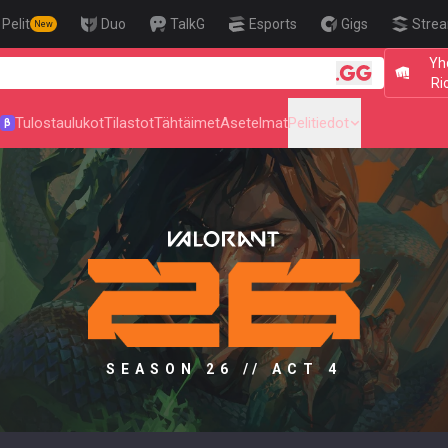
Pelit
Duo
TalkG
Esports
Gigs
Strea
New
Yh
🎯 Level Up Yo
Rio
Tulostaulukot
Tilastot
Tähtäimet
Asetelmat
Pelitiedot
β
SEASON 26 // ACT 4