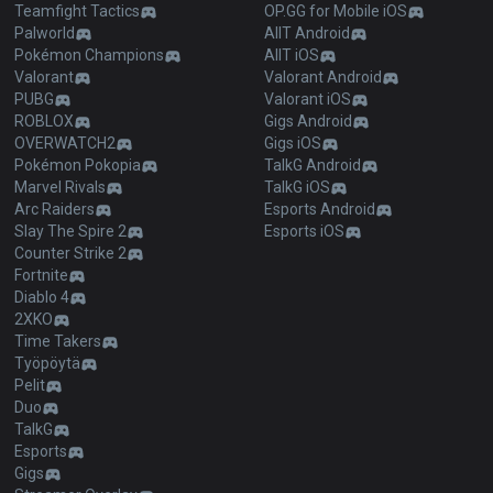
Teamfight Tactics
OP.GG for Mobile iOS
Palworld
AllT Android
Pokémon Champions
AllT iOS
Valorant
Valorant Android
PUBG
Valorant iOS
ROBLOX
Gigs Android
OVERWATCH2
Gigs iOS
Pokémon Pokopia
TalkG Android
Marvel Rivals
TalkG iOS
Arc Raiders
Esports Android
Slay The Spire 2
Esports iOS
Counter Strike 2
Fortnite
Diablo 4
2XKO
Time Takers
Työpöytä
Pelit
Duo
TalkG
Esports
Gigs