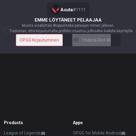
Asuta
#
1111
EMME LÖYTÄNEET PELAAJAA
Muista sisällyttää #loppulisäke pelaajan nimen jälkeen.
Tiedostan, että kirjautumalla profiilini muuttuu julkiseksi kaikille käyttäjille
OP.GG Kirjautuminen
Yhdistä Riot-tili
Products
Apps
League of Legends
OP.GG for Mobile Android