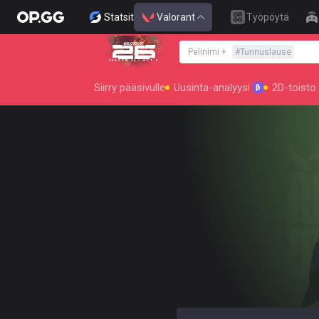
Statsit
Valorant
Työpöytä
Pelinimi
+
#
Tunnuslause
SEASON 26 : ACT 4
Siirry pääsivulle
Uusinta-analyysi
2D-toisto
β