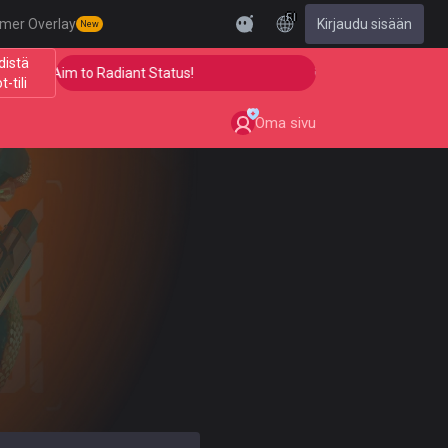
FI
mer Overlay
Kirjaudu sisään
New
distä
 Your Aim to Radiant Status!
🎯 Level Up Your Aim to
t-tili
Oma sivu