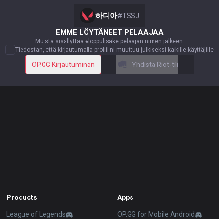
하디아
#
TSSJ
EMME LÖYTÄNEET PELAAJAA
Muista sisällyttää #loppulisäke pelaajan nimen jälkeen.
Tiedostan, että kirjautumalla profiilini muuttuu julkiseksi kaikille käyttäjille
OP.GG Kirjautuminen
Yhdistä Riot-tili
Products
Apps
League of Legends
OP.GG for Mobile Android