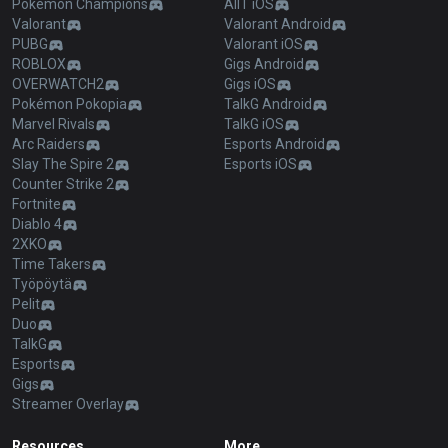
Pokémon Champions
AllT iOS
Valorant
Valorant Android
PUBG
Valorant iOS
ROBLOX
Gigs Android
OVERWATCH2
Gigs iOS
Pokémon Pokopia
TalkG Android
Marvel Rivals
TalkG iOS
Arc Raiders
Esports Android
Slay The Spire 2
Esports iOS
Counter Strike 2
Fortnite
Diablo 4
2XKO
Time Takers
Työpöytä
Pelit
Duo
TalkG
Esports
Gigs
Streamer Overlay
Resources
More