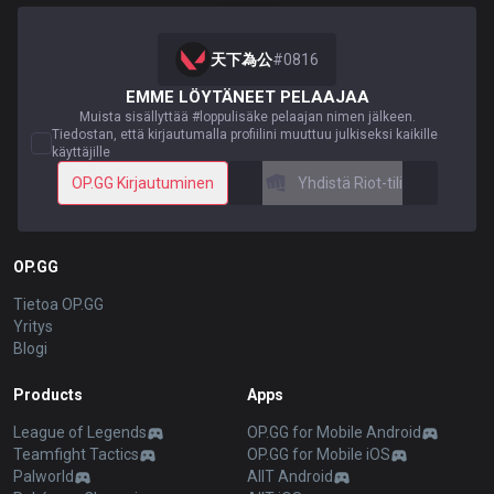
天下為公
#
0816
EMME LÖYTÄNEET PELAAJAA
Muista sisällyttää #loppulisäke pelaajan nimen jälkeen.
Tiedostan, että kirjautumalla profiilini muuttuu julkiseksi kaikille
käyttäjille
OP.GG Kirjautuminen
Yhdistä Riot-tili
OP.GG
Tietoa OP.GG
Yritys
Blogi
Products
Apps
League of Legends
OP.GG for Mobile Android
Teamfight Tactics
OP.GG for Mobile iOS
Palworld
AllT Android