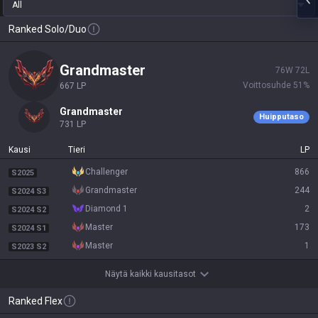
All
Ranked Solo/Duo
grandmaster
76
W
72
L
Voittosuhde
51
%
667
LP
grandmaster
Huipputaso
731
LP
Kausi
Tieri
LP
challenger
866
S2025
grandmaster
244
S2024 S3
diamond 1
2
S2024 S2
master
173
S2024 S1
master
1
S2023 S2
Näytä kaikki kausitasot
Ranked Flex