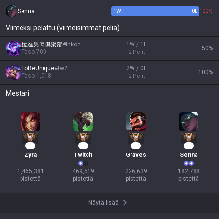
Senna
1
W
0
L
100%
Viimeksi pelattu (viimeisimmät peliä)
拉進男同俱樂部
#
Inkon
1W / 1L
50
%
Taso
700
2
Pelit
ToBeUnique
#
tw2
2W / 0L
100
%
Taso
1,018
2
Pelit
Mestari
95
45
19
19
Zyra
Twitch
Graves
Senna
1,465,381

469,519

226,639

182,788

pistettä
pistettä
pistettä
pistettä
Näytä lisää