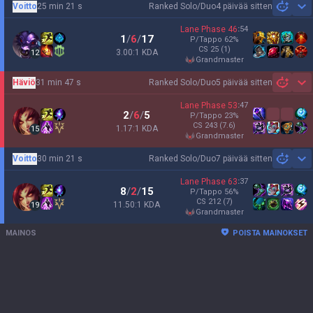
Voitto
25 min 21 s
Ranked Solo/Duo
4 päivää sitten
Sh
Lane Phase
46
:
54
1
/
6
/
17
P/Tappo
62
%
CS
25
(1)
3.00:1 KDA
12
grandmaster
Häviö
31 min 47 s
Ranked Solo/Duo
5 päivää sitten
Sh
Lane Phase
53
:
47
2
/
6
/
5
P/Tappo
23
%
CS
243
(7.6)
1.17:1 KDA
15
grandmaster
Voitto
30 min 21 s
Ranked Solo/Duo
7 päivää sitten
Sh
Lane Phase
63
:
37
8
/
2
/
15
P/Tappo
56
%
CS
212
(7)
11.50:1 KDA
19
grandmaster
MAINOS
POISTA MAINOKSET