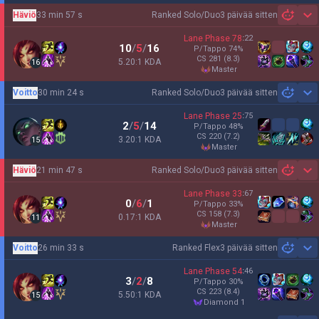
Häviö
33 min 57 s
Ranked Solo/Duo
3 päivää sitten
Sh
Lane Phase
78
:
22
10
/
5
/
16
P/Tappo
74
%
CS
281
(8.3)
5.20:1 KDA
16
master
Voitto
30 min 24 s
Ranked Solo/Duo
3 päivää sitten
Sh
Lane Phase
25
:
75
2
/
5
/
14
P/Tappo
48
%
CS
220
(7.2)
3.20:1 KDA
15
master
Häviö
21 min 47 s
Ranked Solo/Duo
3 päivää sitten
Sh
Lane Phase
33
:
67
0
/
6
/
1
P/Tappo
33
%
CS
158
(7.3)
0.17:1 KDA
11
master
Voitto
26 min 33 s
Ranked Flex
3 päivää sitten
Sh
Lane Phase
54
:
46
3
/
2
/
8
P/Tappo
30
%
CS
223
(8.4)
5.50:1 KDA
15
diamond 1