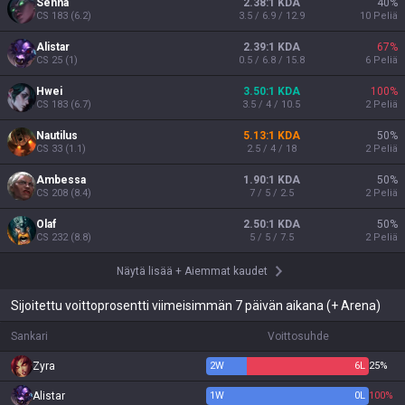
Senna
2.38:1 KDA
40
%
CS
183
(
6.2
)
3.5 / 6.9 / 12.9
10
Peliä
Alistar
2.39:1 KDA
67
%
CS
25
(
1
)
0.5 / 6.8 / 15.8
6
Peliä
Hwei
3.50:1 KDA
100
%
CS
183
(
6.7
)
3.5 / 4 / 10.5
2
Peliä
Nautilus
5.13:1 KDA
50
%
CS
33
(
1.1
)
2.5 / 4 / 18
2
Peliä
Ambessa
1.90:1 KDA
50
%
CS
208
(
8.4
)
7 / 5 / 2.5
2
Peliä
Olaf
2.50:1 KDA
50
%
CS
232
(
8.8
)
5 / 5 / 7.5
2
Peliä
Näytä lisää
+
Aiemmat kaudet
Sijoitettu voittoprosentti viimeisimmän 7 päivän aikana (+ Arena)
Sankari
Voittosuhde
Zyra
2
W
6
L
25%
Alistar
1
W
0
L
100%