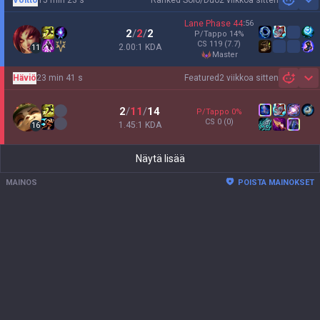
2 viikkoa sitten
Sh
Lane Phase
44
:
56
2
/
2
/
2
P/Tappo
14
%
CS
119
(7.7)
2.00:1 KDA
11
master
Häviö
23 min 41 s
Featured
2 viikkoa sitten
Sh
2
/
11
/
14
P/Tappo
0
%
CS
0
(0)
1.45:1 KDA
16
Näytä lisää
MAINOS
POISTA MAINOKSET