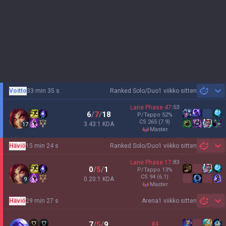
Voitto
33 min 35 s
Ranked Solo/Duo
1 viikko sitten
Sh
Lane Phase
47
:
53
6
/
7
/
18
P/Tappo
52
%
CS
265
(7.9)
3.43:1 KDA
17
master
Häviö
15 min 24 s
Ranked Solo/Duo
1 viikko sitten
Sh
Lane Phase
17
:
83
0
/
5
/
1
P/Tappo
13
%
CS
94
(6.1)
0.20:1 KDA
9
master
Häviö
29 min 27 s
Arena
1 viikko sitten
Sh
7
/
5
/
9
#4