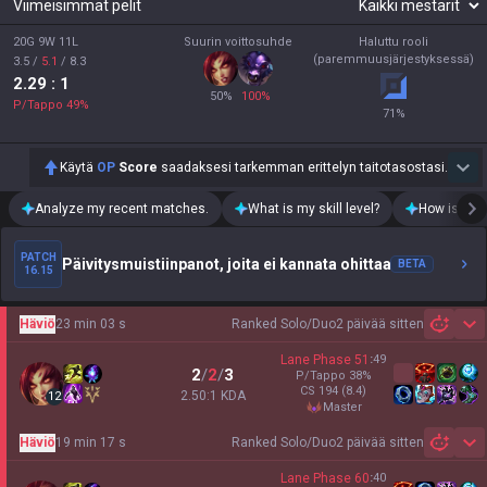
Viimeisimmät pelit
20G 9W 11L
Suurin voittosuhde
Haluttu rooli
(paremmuusjärjestyksessä)
3.5
/
5.1
/
8.3
2.29
: 1
50
%
100
%
P/Tappo
49
%
71
%
Käytä
OP
Score
saadaksesi tarkemman erittelyn taitotasostasi.
Analyze my recent matches.
What is my skill level?
How is my t
PATCH
Päivitysmuistiinpanot, joita ei kannata ohittaa
BETA
16.15
Häviö
23 min 03 s
Ranked Solo/Duo
2 päivää sitten
Sh
Lane Phase
51
:
49
2
/
2
/
3
P/Tappo
38
%
CS
194
(8.4)
2.50:1 KDA
12
master
Häviö
19 min 17 s
Ranked Solo/Duo
2 päivää sitten
Sh
Lane Phase
60
:
40