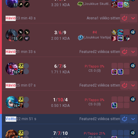
(
Joukkue Skuttle
)
3.20:1 KDA
17
Häviö
23 min 43 s
Arena
1 viikko sitten
Sh
3
/
6
/
9
#4
(
Joukkue Vartija
)
2.00:1 KDA
15
Häviö
21 min 33 s
Featured
2 viikkoa sitten
Sh
6
/
7
/
6
P/Tappo
0
%
CS
0
(0)
1.71:1 KDA
16
Häviö
25 min 07 s
Featured
2 viikkoa sitten
Sh
1
/
10
/
4
P/Tappo
0
%
CS
0
(0)
0.50:1 KDA
16
Voitto
22 min 51 s
Featured
2 viikkoa sitten
Sh
7
/
7
/
10
P/Tappo
21
%
CS
0
(0)