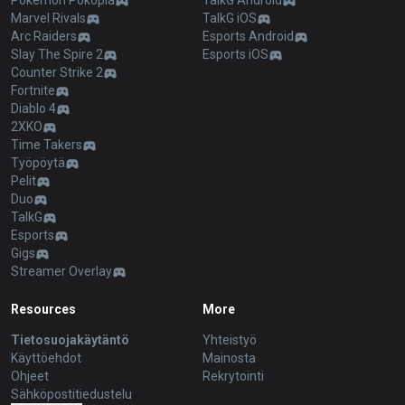
Pokémon Pokopia
TalkG Android
Marvel Rivals
TalkG iOS
Arc Raiders
Esports Android
Slay The Spire 2
Esports iOS
Counter Strike 2
Fortnite
Diablo 4
2XKO
Time Takers
Työpöytä
Pelit
Duo
TalkG
Esports
Gigs
Streamer Overlay
Resources
More
Tietosuojakäytäntö
Yhteistyö
Käyttöehdot
Mainosta
Ohjeet
Rekrytointi
Sähköpostitiedustelu