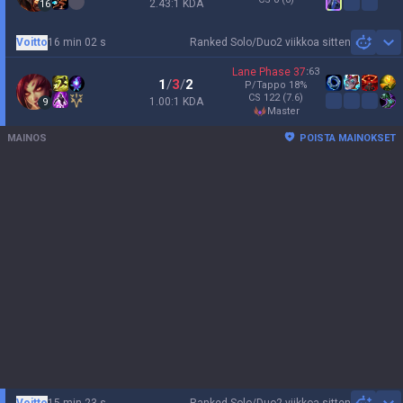
2.43:1 KDA
16
Voitto
16 min 02 s
Ranked Solo/Duo
2 viikkoa sitten
Sh
Lane Phase
37
:
63
1
/
3
/
2
P/Tappo
18
%
CS
122
(7.6)
1.00:1 KDA
9
master
MAINOS
POISTA MAINOKSET
Voitto
15 min 23 s
Ranked Solo/Duo