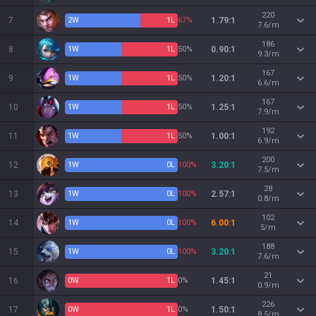
220
7
2
W
1
L
67%
1.79:1
7.6/m
186
8
1
W
1
L
50%
0.90:1
9.3/m
167
9
1
W
1
L
50%
1.20:1
6.6/m
167
10
1
W
1
L
50%
1.25:1
7.9/m
192
11
1
W
1
L
50%
1.00:1
6.9/m
200
12
1
W
0
L
100%
3.20:1
7.5/m
28
13
1
W
0
L
100%
2.57:1
0.8/m
102
14
1
W
0
L
100%
6.00:1
5/m
188
15
1
W
0
L
100%
3.20:1
7.6/m
21
16
0
W
1
L
0%
1.45:1
0.9/m
226
17
0
W
1
L
0%
1.50:1
8.5/m