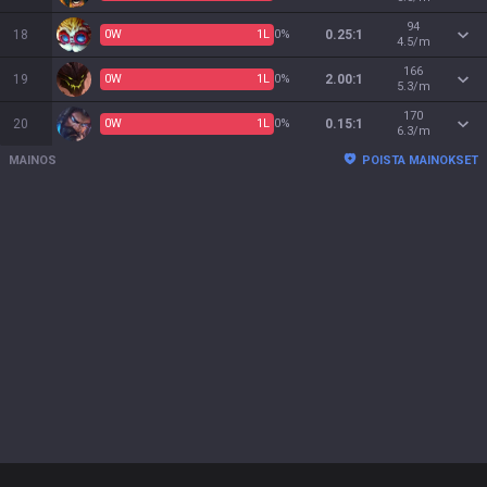
94
18
0
W
1
L
0%
0.25:1
4.5/m
166
19
0
W
1
L
0%
2.00:1
5.3/m
170
20
0
W
1
L
0%
0.15:1
6.3/m
MAINOS
POISTA MAINOKSET