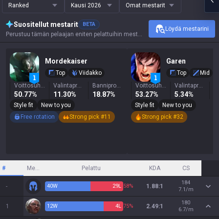
Ranked
Kausi 2026
Omat mestarit
Suositellut mestarit
BETA
Löydä mestarini
Perustuu tämän pelaajan eniten pelattuihin mestareihin, tuloksiin ja tärkeimpiin tilastoihin.
Mordekaiser
Garen
Top
Viidakko
Top
Mid
Voittosuhde
Valintaprosentti
Banniprosentti
Voittosuhde
Valintaprosentti
50.77%
11.30%
18.87%
53.27%
5.34%
4
Style fit
New to you
Style fit
New to you
Free rotation
Strong pick #11
Strong pick #32
#
Mestari
Pelattu
KDA
CS
184
-
40
W
29
L
58%
1.88:1
7.1/m
180
1
12
W
4
L
75%
2.49:1
6.7/m