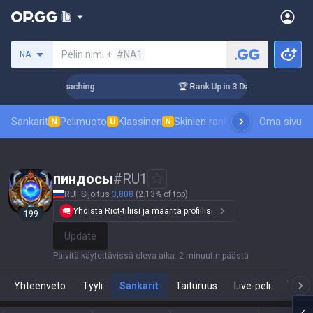
Hae summoneria
Pelin nimi +
#NA1
NA
s! Challenger Coaching
🏆 Rank Up in 3 Days! Challenger Co
Sankarit
Pelimuoto
Klassinen
Skinien ranking
Tulostaulukot
Oma sivu
P
N
U
N
пиндосы
#
RU1
RU
Sijoitus
3,808
(2.13% of top)
Yhdistä Riot-tiliisi ja määritä profiilisi.
199
Update
Päivitä käytettävissä oleva aika
:
2 minuutin päästä
Yhteenveto
Tyyli
Sankarit
Taituruus
Live-peli
Tea