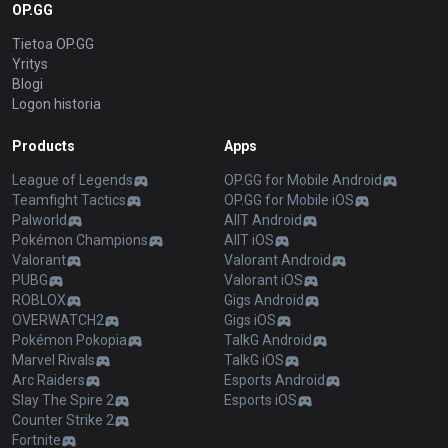
OP.GG
Tietoa OP.GG
Yritys
Blogi
Logon historia
Products
Apps
League of Legends
OP.GG for Mobile Android
Teamfight Tactics
OP.GG for Mobile iOS
Palworld
AllT Android
Pokémon Champions
AllT iOS
Valorant
Valorant Android
PUBG
Valorant iOS
ROBLOX
Gigs Android
OVERWATCH2
Gigs iOS
Pokémon Pokopia
TalkG Android
Marvel Rivals
TalkG iOS
Arc Raiders
Esports Android
Slay The Spire 2
Esports iOS
Counter Strike 2
Fortnite