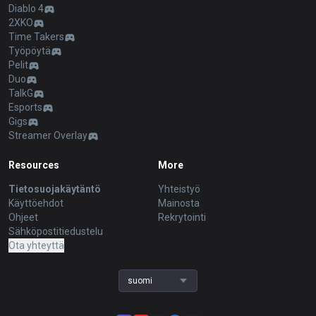
Diablo 4
2XKO
Time Takers
Työpöytä
Pelit
Duo
TalkG
Esports
Gigs
Streamer Overlay
Resources
More
Tietosuojakäytäntö
Yhteistyö
Käyttöehdot
Mainosta
Ohjeet
Rekrytointi
Sähköpostitiedustelu
Ota yhteyttä
suomi