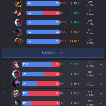
201
vs
2
W
0
L
100%
2.75:1
6.8/m
75
vs
1
W
1
L
50%
3.50:1
4.4/m
191
vs
1
W
0
L
100%
3.80:1
7.6/m
173
vs
1
W
0
L
100%
5.75:1
7.1/m
223
vs
1
W
0
L
100%
19.00:1
8.4/m
Näytä lisää
220
2
11
W
3
L
79%
3.13:1
8.6/m
189
3
3
W
2
L
60%
1.22:1
7.8/m
215
4
2
W
3
L
40%
2.29:1
7.7/m
146
5
1
W
4
L
20%
1.02:1
6.4/m
173
6
1
W
3
L
25%
1.85:1
6.2/m