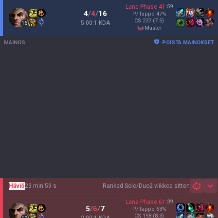
Lane Phase
41
:
59
4
/
4
/
16
P/Tappo
47
%
CS
237
(7.5)
5.00:1 KDA
16
master
MAINOS
POISTA MAINOKSET
Häviö
23 min 59 s
Ranked Solo/Duo
2 viikkoa sitten
Sh
Lane Phase
61
:
39
5
/
6
/
7
P/Tappo
63
%
CS
198
(8.3)