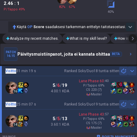
2.46
: 1
82
%
67
%
P/Tappo
49
%
40
%
Käytä
OP
Score
saadaksesi tarkemman erittelyn taitotasostasi.
Analyze my recent matches.
What is my skill level?
How is my t
PATCH
Päivitysmuistiinpanot, joita ei kannata ohittaa
BETA
16.15
Voitto
31 min 19 s
Ranked Solo/Duo
18 tuntia sitten
Sh
Lane Phase
60
:
40
5
/
6
/
19
P/Tappo
69
%
CS
220
(7)
4.00:1 KDA
16
master
Voitto
25 min 07 s
Ranked Solo/Duo
19 tuntia sitten
Sh
Lane Phase
43
:
57
5
/
5
/
13
P/Tappo
69
%
CS
175
(7)
3.60:1 KDA
14
master
MAINOS
POISTA MAINOKSET