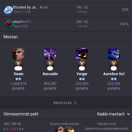
Blocked by James
#
LeGod
1W / 3L
25
%
Taso
1,145
4
Pelit
nico
#
scr11
2W / 0L
100
%
Taso
255
2
Pelit
Mestari
100
48
24
24
Swain
Kassadin
Veigar
Aurelion Sol
1,068,578

493,987

232,805

232,306

pistettä
pistettä
pistettä
pistettä
Näytä lisää
Viimeisimmät pelit
20G 12W 8L
Suurin voittosuhde
Haluttu rooli
(paremmuusjärjestyksessä)
5.1
/
5.9
/
9.4