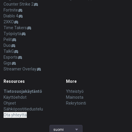
Counter Strike 2
Fortnite
Diablo 4
2XKO
Time Takers
Työpöytä
Pelit
Duo
TalkG
Esports
Gigs
Streamer Overlay
Resources
More
Tietosuojakäytäntö
Yhteistyö
Käyttöehdot
Mainosta
Ohjeet
Rekrytointi
Sähköpostitiedustelu
Ota yhteyttä
suomi