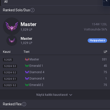
All
Ranked Solo/Duo
master
154
W
120
L
Voittosuhde
56
%
1,029
LP
master
Huipputaso
1,029
LP
Kausi
Tieri
LP
master
331
S2025
emerald 1
45
S2024 S3
diamond 4
75
S2024 S2
diamond 4
1
S2024 S1
emerald 2
75
S2023 S2
Näytä kaikki kausitasot
Ranked Flex