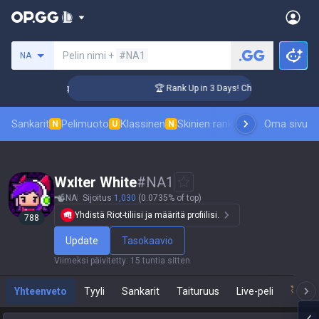
Hae summoneria
Pelin nimi +
#NA1
NA
nger Coaching
🏆 Rank Up in 3 Days! Challenger Coaching
Sankarit
Pelimuoto
Klassinen
Skinien ranking
Tulostaulukot
Oma sivu
P
N
U
N
Wxlter White
#
NA1
NA
Sijoitus
1,030
(0.0735% of top)
Yhdistä Riot-tiliisi ja määritä profiilisi.
788
Update
Tasokaavio
Viimeksi päivitetty
:
15 tuntia sitten
Yhteenveto
Tyyli
Sankarit
Taituruus
Live-peli
Tea