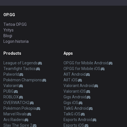
OP.GG
Tietoa OP.GG
Yritys
Blogi
Logon historia
Products
Apps
League of Legends
OP.GG for Mobile Android
Teamfight Tactics
OP.GG for Mobile iOS
Palworld
AllT Android
Pokémon Champions
AllT iOS
Valorant
Valorant Android
PUBG
Valorant iOS
ROBLOX
Gigs Android
OVERWATCH2
Gigs iOS
Pokémon Pokopia
TalkG Android
Marvel Rivals
TalkG iOS
Arc Raiders
Esports Android
Slay The Spire 2
Esports iOS