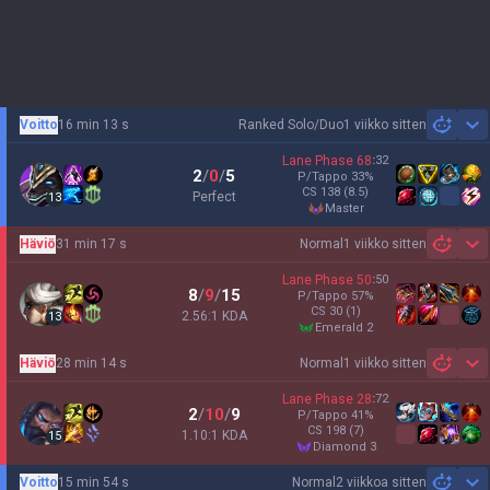
Voitto
16 min 13 s
Ranked Solo/Duo
1 viikko sitten
Sh
Lane Phase
68
:
32
2
/
0
/
5
P/Tappo
33
%
CS
138
(8.5)
Perfect
13
master
Häviö
31 min 17 s
Normal
1 viikko sitten
Sh
Lane Phase
50
:
50
8
/
9
/
15
P/Tappo
57
%
CS
30
(1)
2.56:1 KDA
13
emerald 2
Häviö
28 min 14 s
Normal
1 viikko sitten
Sh
Lane Phase
28
:
72
2
/
10
/
9
P/Tappo
41
%
CS
198
(7)
1.10:1 KDA
15
diamond 3
Voitto
15 min 54 s
Normal
2 viikkoa sitten
Sh