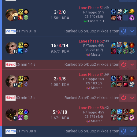
Lane Phase
51
:
49
3
/
2
/
0
P/Tappo
21
%
CS
140
(8.8)
1.50:1 KDA
13
emerald 1
Voitto
41 min 01 s
Ranked Solo/Duo
2 viikkoa sitten
Sh
Lane Phase
62
:
38
15
/
3
/
14
P/Tappo
69
%
CS
276
(6.7)
9.67:1 KDA
18
master
Häviö
26 min 14 s
Ranked Solo/Duo
2 viikkoa sitten
Sh
Lane Phase
31
:
69
3
/
8
/
5
P/Tappo
25
%
CS
183
(7)
1.00:1 KDA
13
master
Häviö
40 min 13 s
Ranked Solo/Duo
2 viikkoa sitten
Sh
Lane Phase
58
:
42
5
/
9
/
10
P/Tappo
45
%
CS
175
(4.4)
1.67:1 KDA
18
master
Voitto
31 min 38 s
Ranked Solo/Duo
2 viikkoa sitten
Sh