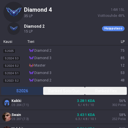
diamond 4
14
W
15
L
Voittosuhde
48
%
35
LP
diamond 2
Huipputaso
15
LP
Kausi
Tieri
LP
diamond 2
75
S2025
diamond 3
85
S2024 S3
master
12
S2024 S2
diamond 3
53
S2024 S1
diamond 2
48
S2023 S2
S2026
Ranked Solo/Duo
Ranked Flex
Kaikki
3.28:1 KDA
56
%
CS
204
(
7.1
)
6 / 4.9 / 10
302
Peliä
Swain
3.43:1 KDA
58
%
CS
207
(
7.3
)
6.3 / 4.8 / 10.1
252
Peliä