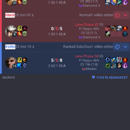
CS
282
(7.7)
1.56:1 KDA
20
diamond 4
Häviö
20 min 05 s
Normal
1 viikko sitten
Sh
Lane Phase
47
:
53
0
/
5
/
5
P/Tappo
45
%
CS
23
(1.1)
1.00:1 KDA
8
diamond 4
Voitto
25 min 10 s
Ranked Solo/Duo
1 viikko sitten
Sh
Lane Phase
58
:
42
5
/
5
/
8
P/Tappo
46
%
CS
196
(7.8)
2.60:1 KDA
16
master
MAINOS
POISTA MAINOKSET