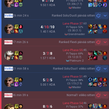
9
/
2
/
10
P/Tappo
51
%
CS
206
(7.7)
9.50:1 KDA
16
master
Voitto
26 min 24 s
Ranked Solo/Duo
5 päivää sitten
Sh
Lane Phase
37
:
63
4
/
10
/
10
P/Tappo
52
%
CS
30
(1.1)
1.40:1 KDA
13
grandmaster
Häviö
17 min 26 s
Ranked Flex
6 päivää sitten
Sh
Lane Phase
55
:
45
3
/
7
/
8
P/Tappo
69
%
CS
12
(0.7)
1.57:1 KDA
8
platinum 2
Voitto
21 min 58 s
Ranked Solo/Duo
1 viikko sitten
Sh
Lane Phase
51
:
49
5
/
2
/
5
P/Tappo
38
%
CS
173
(7.9)
5.00:1 KDA
14
master
Häviö
36 min 39 s
Normal
1 viikko sitten
Sh
Lane Phase
54
:
46
8
/
9
/
6
P/Tappo
37
%