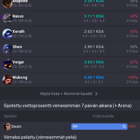
Malphite
3.56:1 KDA
56
%
CS
205
(
6.5
)
3.9 / 3.8 / 9.6
9
Peliä
Nasus
3.11:1 KDA
60
%
CS
189
(
6.8
)
5.4 / 3.8 / 6.4
5
Peliä
Xerath
2.62:1 KDA
60
%
CS
193
(
6.8
)
4.4 / 5.8 / 10.8
5
Peliä
Shen
2.89:1 KDA
50
%
CS
189
(
6.3
)
4.5 / 4.5 / 8.5
4
Peliä
Veigar
3.63:1 KDA
67
%
CS
223
(
7.3
)
10 / 5.3 / 9.3
3
Peliä
Wukong
4.00:1 KDA
100
%
CS
189
(
6.3
)
6.5 / 4 / 9.5
2
Peliä
Näytä lisää
+
Aiemmat kaudet
Sijoitettu voittoprosentti viimeisimmän 7 päivän aikana (+ Arena)
Sankari
Voittosuhde
Swain
6
W
0
L
100%
Viimeksi pelattu (viimeisimmät peliä)