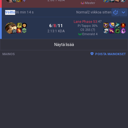
2.00:1 KDA
12
master
Voitto
36 min 14 s
Normal
2 viikkoa sitten
Sh
Lane Phase
53
:
47
6
/
8
/
11
P/Tappo
35
%
CS
255
(7)
2.13:1 KDA
20
emerald 4
Näytä lisää
MAINOS
POISTA MAINOKSET