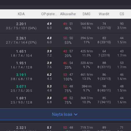
KDA
OP-pisteet
Alkuvaihe
DMG
Wardit
CS
2.20:1
4.9
49
: 51
564.8/m
74
90
6.0
14.5%
6 (27/10)
3.1/m
3.5 / 7.5 / 13.1 (54%)
46%
2.26:1
4.8
50
: 50
394.5/m
83
44
6.0
11%
8 (33/10)
1.5/m
2.7 / 7.6 / 14.4 (57%)
53%
1.65:1
3.9
43
: 57
425.9/m
64
43
7.2
11.5%
7 (27/9)
1.7/m
1.8 / 7.4 / 10.4
20%
1.95:1
3.9
46
: 54
320.4/m
88
53
7.6
9.7%
8 (37/11)
1.7/m
1.6 / 7.4 / 12.8
20%
3.19:1
6.2
53
: 47
461.9/m
86
46
4.3
13.5%
9 (33/13)
1.6/m
3.8 / 6.8 / 17.8
100%
3.07:1
5.3
52
: 48
384/m
98
48
4.8
9.7%
8 (40/11)
1.5/m
2.5 / 7.5 / 20.5
75%
1.69:1
3.8
48
: 52
368.7/m
85
44
6.8
10.3%
7 (34/11)
1.6/m
2.5 / 9.0 / 12.8
75%
Näytä lisää
2.32:1
5.1
52
: 48
719.7/m
89
71