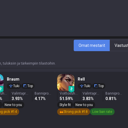
Omat mestarit
Vastust
tuloksiin ja tärkeimpiin tilastoihin.
Braum
Rell
Tuki
Top
Tuki
Top
Voittosuhde
Valintaprosentti
Banniprosentti
Voittosuhde
Valintaprosentti
Banniprosentti
7%
3.93%
4.17%
51.59%
3.83%
0.81%
New to you
Style fit
New to you
ng pick #14
Strong pick #18
Low ban rate