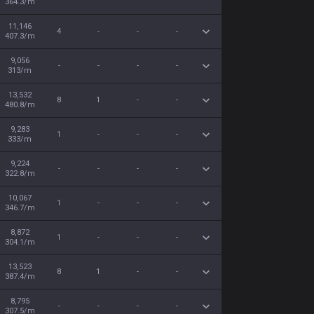
364.3/m
11,146
4
-
-
-
407.3/m
9,056
-
-
-
-
313/m
13,532
8
1
-
-
480.8/m
9,283
1
-
-
-
333/m
9,224
-
-
-
-
322.8/m
10,067
1
-
-
-
346.7/m
8,872
1
-
-
-
304.1/m
13,523
8
1
-
-
387.4/m
8,795
-
-
-
-
307.5/m