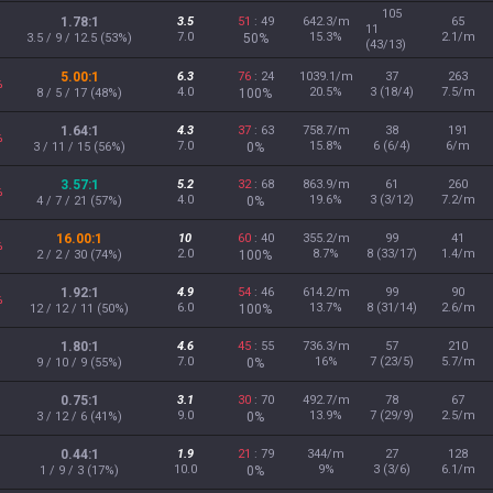
105
1.78:1
3.5
51
: 49
642.3/m
65
11
7.0
15.3%
2.1/m
3.5 / 9 / 12.5 (53%)
50%
(43/13)
5.00:1
6.3
76
: 24
1039.1/m
37
263
%
4.0
20.5%
3 (18/4)
7.5/m
8 / 5 / 17 (48%)
100%
1.64:1
4.3
37
: 63
758.7/m
38
191
%
7.0
15.8%
6 (6/4)
6/m
3 / 11 / 15 (56%)
0%
3.57:1
5.2
32
: 68
863.9/m
61
260
%
4.0
19.6%
3 (3/12)
7.2/m
4 / 7 / 21 (57%)
0%
16.00:1
10
60
: 40
355.2/m
99
41
%
2.0
8.7%
8 (33/17)
1.4/m
2 / 2 / 30 (74%)
100%
1.92:1
4.9
54
: 46
614.2/m
99
90
%
6.0
13.7%
8 (31/14)
2.6/m
12 / 12 / 11 (50%)
100%
1.80:1
4.6
45
: 55
736.3/m
57
210
7.0
16%
7 (23/5)
5.7/m
9 / 10 / 9 (55%)
0%
0.75:1
3.1
30
: 70
492.7/m
78
67
9.0
13.9%
7 (29/9)
2.5/m
3 / 12 / 6 (41%)
0%
0.44:1
1.9
21
: 79
344/m
27
128
10.0
9%
3 (3/6)
6.1/m
1 / 9 / 3 (17%)
0%