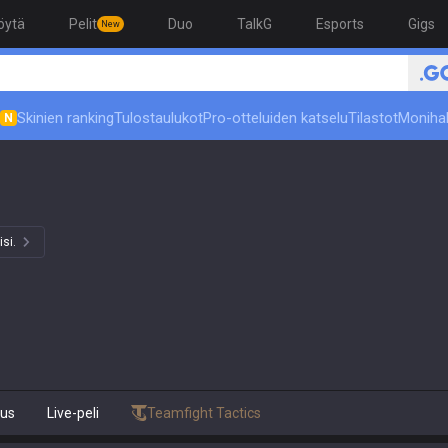
öytä
Pelit
Duo
TalkG
Esports
Gigs
New
Skinien ranking
Tulostaulukot
Pro-otteluiden katselu
Tilastot
Moniha
N
isi.
uus
Live-peli
Teamfight Tactics