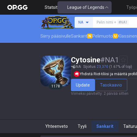
Statsit
League of Legends
Työp
Hae summoneria
NA
Pelin nimi +
#NA1
Siirry pääsivulle
Sankarit
Pelimuoto
Klassinen
N
U
Cytosine
#
NA1
NA
Sijoitus
23,370
(1.67% of top)
Yhdistä Riot-tiliisi ja määritä profiil
Update
Tasokaavio
1178
Viimeksi päivitetty
:
2 päivää sitten
Yhteenveto
Tyyli
Sankarit
Taitur