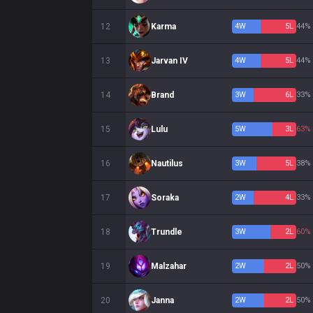
12
Karma
4
W
5
L
44%
13
Jarvan IV
4
W
5
L
44%
14
Brand
3
W
6
L
33%
15
Lulu
5
W
3
L
63%
16
Nautilus
3
W
5
L
38%
17
Soraka
2
W
4
L
33%
18
Trundle
3
W
2
L
60%
19
Malzahar
2
W
2
L
50%
20
Janna
2
W
2
L
50%