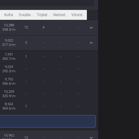
Kulta
Double Kill
Triplatappo
Neloistappo
Vitoistappo
10,288
72
4
-
-
358.3/m
9,022
5
-
-
-
317.5/m
7,931
1
-
-
-
305.7/m
9,024
-
-
-
-
295.3/m
9,702
-
-
-
-
346.6/m
10,209
-
-
-
-
325.9/m
8,562
1
-
-
-
304.6/m
10,962
12
-
-
-