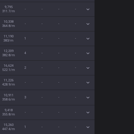
9,795
-
-
-
-
311.7/m
10,338
-
-
-
-
364.8/m
11,190
1
-
-
-
383/m
12,209
4
-
-
-
382.8/m
16,624
2
-
-
-
522.1/m
11,226
-
-
-
-
428.9/m
10,911
3
-
-
-
358.6/m
9,418
-
-
-
-
355.8/m
15,260
1
-
-
-
447.4/m