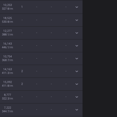
10,253
1
-
-
-
327.8/m
18,525
-
-
-
-
530.8/m
12,277
-
-
-
-
388.1/m
16,143
-
-
-
-
446.1/m
10,754
-
-
-
-
368.7/m
14,163
2
-
-
-
411.3/m
15,092
2
-
-
-
411.8/m
8,777
-
-
-
-
322.3/m
7,222
-
-
-
-
344.7/m