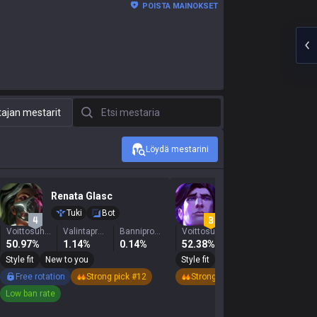
POISTA MAINOKSET
Etsi mestaria
ajan mestarit
Löydä mestarini
Renata Glasc
Taric
Tuki
Bot
Tuki
Viidakko
Voittosuhde
Valintaprosentti
Banniprosentti
Voittosuhde
Valintaprosentti
50.97%
1.14%
0.14%
52.38%
1.62%
0.5
Style fit
New to you
Style fit
New to you
Free rotation
Strong pick #12
Strong pick #19
Low ban rate
Low ban rate