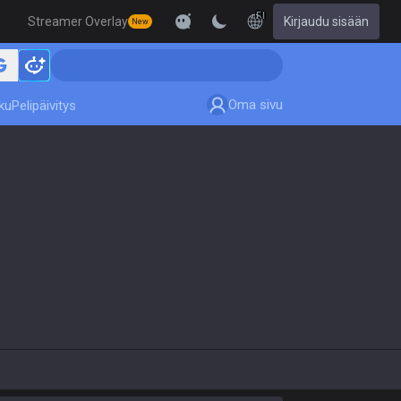
FI
Streamer Overlay
Kirjaudu sisään
New
Oma sivu
ku
Pelipäivitys