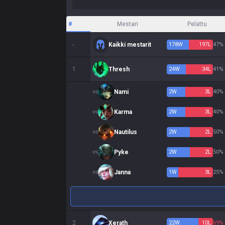
#
Mestari
Pelattu
-
Kaikki mestarit
178
W
197
L
47%
1
Thresh
24
W
34
L
41%
vs
Nami
2
W
3
L
40%
vs
Karma
2
W
3
L
40%
vs
Nautilus
2
W
2
L
50%
vs
Pyke
2
W
2
L
50%
vs
Janna
1
W
3
L
25%
2
Xerath
22
W
10
L
69%