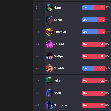
21
Nami
2
W
2
L
50%
22
Senna
2
W
1
L
67%
23
Rammus
2
W
1
L
67%
24
Vel'Koz
0
W
3
L
0%
25
Caitlyn
0
W
3
L
0%
26
Smolder
1
W
1
L
50%
27
Pyke
0
W
2
L
0%
28
Shen
0
W
2
L
0%
29
Nocturne
0
W
2
L
0%