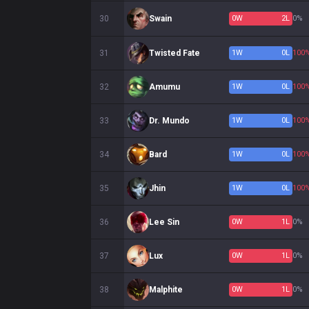
30
Swain
0
W
2
L
0%
31
Twisted Fate
1
W
0
L
100
32
Amumu
1
W
0
L
100
33
Dr. Mundo
1
W
0
L
100
34
Bard
1
W
0
L
100
35
Jhin
1
W
0
L
100
36
Lee Sin
0
W
1
L
0%
37
Lux
0
W
1
L
0%
38
Malphite
0
W
1
L
0%