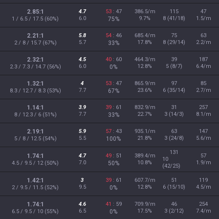
2.85:1
4.7
53
: 47
386.5/m
115
47
6.0
9.7%
8 (41/18)
1.5/m
1 / 6.5 / 17.5 (60%)
75%
2.21:1
5.8
54
: 46
685.4/m
75
63
5.7
17.8%
8 (29/14)
2.2/m
2 / 8 / 15.7 (67%)
33%
2.32:1
4.5
40
: 60
464.3/m
39
187
6.0
12.8%
5 (8/7)
6.4/m
2.3 / 7.3 / 14.7 (56%)
0%
1.32:1
4
53
: 47
865.9/m
97
85
7.7
23.6%
6 (35/14)
2.7/m
8.3 / 12.7 / 8.3 (53%)
67%
1.14:1
3.9
39
: 61
832.9/m
31
257
7.7
22.7%
3 (14/3)
8.1/m
8 / 12.3 / 6 (51%)
33%
2.19:1
5.9
57
: 43
935.1/m
63
147
5.5
21.8%
3 (24/8)
5.6/m
5 / 8 / 12.5 (54%)
100%
131
1.74:1
4.7
49
: 51
389.4/m
57
10
7.0
10.8%
1.9/m
4.5 / 9.5 / 12 (50%)
50%
(42/25)
1.42:1
3
39
: 61
607.7/m
51
119
9.5
12.8%
6 (15/10)
4.5/m
2 / 9.5 / 11.5 (52%)
0%
1.74:1
4.6
41
: 59
709.9/m
46
254
6.5
17.5%
3 (2/12)
7.4/m
6.5 / 9.5 / 10 (55%)
0%