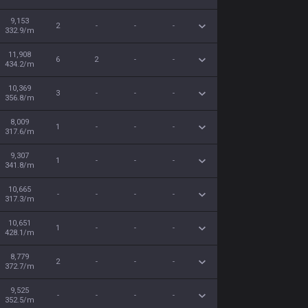
9,153
2
-
-
-
332.9/m
11,908
6
2
-
-
434.2/m
10,369
3
-
-
-
356.8/m
8,009
1
-
-
-
317.6/m
9,307
1
-
-
-
341.8/m
10,665
-
-
-
-
317.3/m
10,651
1
-
-
-
428.1/m
8,779
2
-
-
-
372.7/m
9,525
-
-
-
-
352.5/m