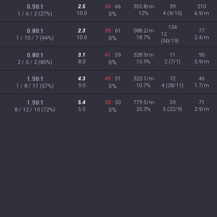
0.50:1
2.5
34
: 66
355.8/m
39
210
10.0
12%
4 (4/10)
6.9/m
1 / 6 / 2 (27%)
0%
134
0.80:1
2.3
39
: 61
588.2/m
77
12
10.0
18.7%
2.4/m
1 / 10 / 7 (44%)
0%
(50/19)
0.80:1
3.1
41
: 59
328.9/m
11
90
8.0
15.9%
2 (7/1)
5.9/m
2 / 5 / 2 (80%)
0%
1.50:1
4.3
49
: 51
323.1/m
72
46
9.0
10.7%
4 (28/11)
1.7/m
1 / 8 / 11 (57%)
0%
1.50:1
5.4
50
: 50
779.5/m
59
71
5.0
25.3%
5 (22/9)
2.9/m
8 / 12 / 10 (72%)
0%