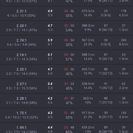
6.1
17.5%
8 (36/11)
2.4/m
4.5 / 7.3 / 12.3 (51%)
47%
2.31:1
4.9
44
: 56
573.3/m
29
178
5.9
14.4%
3 (4/6)
6.5/m
4 / 6.5 / 10.9 (50%)
35%
2.20:1
4.7
50
: 50
388.3/m
87
37
6.3
9.9%
8 (36/10)
1.3/m
2.9 / 7.7 / 14.1 (47%)
54%
2.74:1
5.9
46
: 54
967.2/m
34
240
4.1
23.3%
3 (6/5)
8.5/m
5.6 / 5.6 / 9.8 (54%)
30%
2.16:1
5.1
50
: 50
588.1/m
87
53
5.7
14.6%
9 (35/12)
1.9/m
2.3 / 7.7 / 14.3 (54%)
57%
2.25:1
4.7
50
: 50
403.7/m
88
39
6.0
10.9%
7 (32/12)
1.4/m
2.3 / 7.5 / 14.6 (54%)
40%
2.57:1
5.4
47
: 53
558.9/m
91
65
5.3
14.4%
7 (35/12)
2.2/m
3.3 / 7.3 / 15.3 (56%)
45%
2.28:1
4.2
49
: 51
362/m
88
38
6.6
10%
7 (37/10)
1.3/m
2.1 / 7.4 / 14.8 (58%)
47%
1.75:1
4.3
51
: 49
917.9/m
99
149
6.0
21.2%
8 (31/17)
4.3/m
5.4 / 10.2 / 12.5 (52%)
50%
1.99:1
4.4
52
: 48
439.3/m
89
39
6.8
13%
8 (34/13)
1.4/m
1.5 / 7.9 / 14.2 (56%)
80%