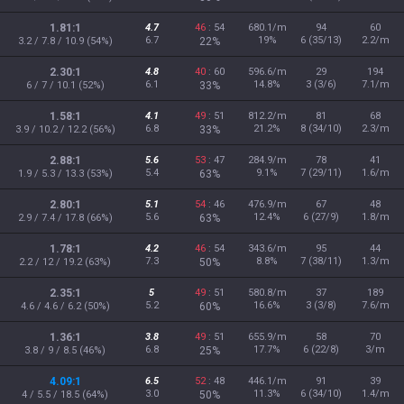
1.81:1
4.7
46
: 54
680.1/m
94
60
6.7
19%
6 (35/13)
2.2/m
3.2 / 7.8 / 10.9 (54%)
22%
2.30:1
4.8
40
: 60
596.6/m
29
194
6.1
14.8%
3 (3/6)
7.1/m
6 / 7 / 10.1 (52%)
33%
1.58:1
4.1
49
: 51
812.2/m
81
68
6.8
21.2%
8 (34/10)
2.3/m
3.9 / 10.2 / 12.2 (56%)
33%
2.88:1
5.6
53
: 47
284.9/m
78
41
5.4
9.1%
7 (29/11)
1.6/m
1.9 / 5.3 / 13.3 (53%)
63%
2.80:1
5.1
54
: 46
476.9/m
67
48
5.6
12.4%
6 (27/9)
1.8/m
2.9 / 7.4 / 17.8 (66%)
63%
1.78:1
4.2
46
: 54
343.6/m
95
44
7.3
8.8%
7 (38/11)
1.3/m
2.2 / 12 / 19.2 (63%)
50%
2.35:1
5
49
: 51
580.8/m
37
189
5.2
16.6%
3 (3/8)
7.6/m
4.6 / 4.6 / 6.2 (50%)
60%
1.36:1
3.8
49
: 51
655.9/m
58
70
6.8
17.7%
6 (22/8)
3/m
3.8 / 9 / 8.5 (46%)
25%
4.09:1
6.5
52
: 48
446.1/m
91
39
3.0
11.3%
6 (34/10)
1.4/m
4 / 5.5 / 18.5 (64%)
50%