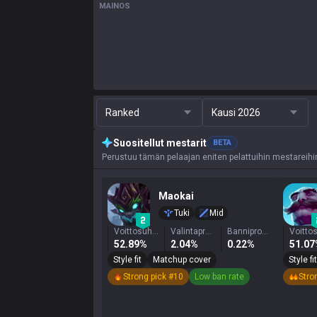
MAINOS
Ranked
Kausi 2026
Suositellut mestarit
BETA
Perustuu tämän pelaajan eniten pelattuihin mestareihin, 
Maokai
Tuki
Mid
Voittosuhde
Valintaprosentti
Banniprosentti
52.89%
2.04%
0.22%
51.0
Style fit
Matchup cover
Style fit
Strong pick #10
Low ban rate
Stro