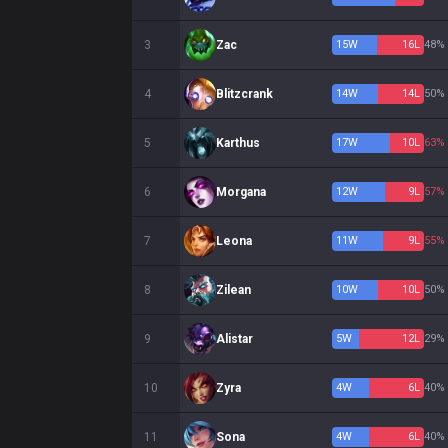
3
Zac
15
W
16
L
48%
4
Blitzcrank
14
W
14
L
50%
5
Karthus
17
W
10
L
63%
6
Morgana
12
W
9
L
57%
7
Leona
11
W
9
L
55%
8
Zilean
10
W
10
L
50%
9
Alistar
5
W
12
L
29%
10
Zyra
4
W
6
L
40%
11
Sona
4
W
6
L
40%