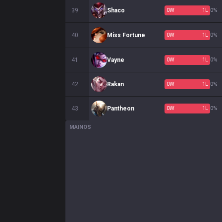
39
Shaco
0
W
1
L
0%
40
Miss Fortune
0
W
1
L
0%
41
Vayne
0
W
1
L
0%
42
Rakan
0
W
1
L
0%
43
Pantheon
0
W
1
L
0%
MAINOS