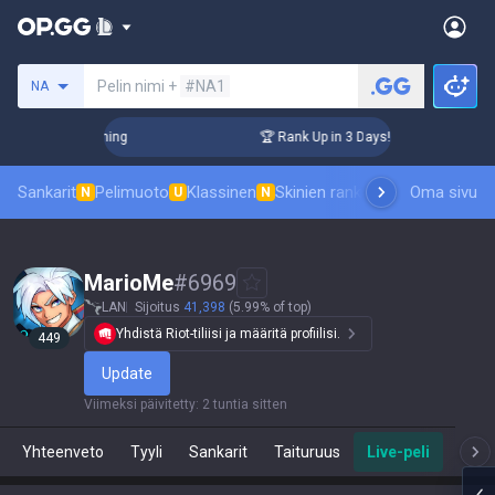
Hae summoneria
Pelin nimi +
#NA1
NA
 Challenger Coaching
🏆 Rank Up in 3 Days! Challenger Coac
Sankarit
Pelimuoto
Klassinen
Skinien ranking
Tulostaulukot
Oma sivu
P
N
U
N
MarioMe
#
6969
LAN
Sijoitus
41,398
(5.99% of top)
Yhdistä Riot-tiliisi ja määritä profiilisi.
449
Update
Viimeksi päivitetty
:
2 tuntia sitten
Yhteenveto
Tyyli
Sankarit
Taituruus
Live-peli
Te