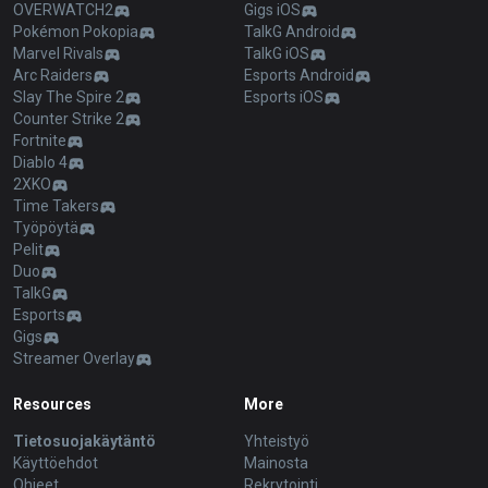
OVERWATCH2
Gigs iOS
Pokémon Pokopia
TalkG Android
Marvel Rivals
TalkG iOS
Arc Raiders
Esports Android
Slay The Spire 2
Esports iOS
Counter Strike 2
Fortnite
Diablo 4
2XKO
Time Takers
Työpöytä
Pelit
Duo
TalkG
Esports
Gigs
Streamer Overlay
Resources
More
Tietosuojakäytäntö
Yhteistyö
Käyttöehdot
Mainosta
Ohjeet
Rekrytointi