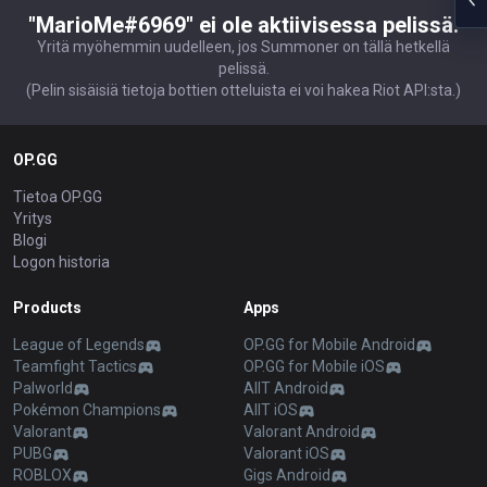
"MarioMe#6969" ei ole aktiivisessa pelissä.
Yritä myöhemmin uudelleen, jos Summoner on tällä hetkellä
pelissä.
(Pelin sisäisiä tietoja bottien otteluista ei voi hakea Riot API:sta.)
OP.GG
Tietoa OP.GG
Yritys
Blogi
Logon historia
Products
Apps
League of Legends
OP.GG for Mobile Android
Teamfight Tactics
OP.GG for Mobile iOS
Palworld
AllT Android
Pokémon Champions
AllT iOS
Valorant
Valorant Android
PUBG
Valorant iOS
ROBLOX
Gigs Android