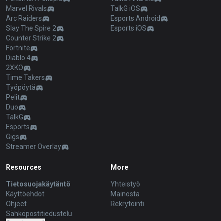
Marvel Rivals
TalkG iOS
Arc Raiders
Esports Android
Slay The Spire 2
Esports iOS
Counter Strike 2
Fortnite
Diablo 4
2XKO
Time Takers
Työpöytä
Pelit
Duo
TalkG
Esports
Gigs
Streamer Overlay
Resources
More
Tietosuojakäytäntö
Yhteistyö
Käyttöehdot
Mainosta
Ohjeet
Rekrytointi
Sähköpostitiedustelu