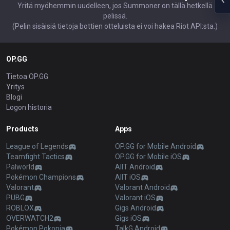
Yritä myöhemmin uudelleen, jos Summoner on tällä hetkellä
pelissä.
(Pelin sisäisiä tietoja bottien otteluista ei voi hakea Riot API:sta.)
OP.GG
Tietoa OP.GG
Yritys
Blogi
Logon historia
Products
Apps
League of Legends
OP.GG for Mobile Android
Teamfight Tactics
OP.GG for Mobile iOS
Palworld
AllT Android
Pokémon Champions
AllT iOS
Valorant
Valorant Android
PUBG
Valorant iOS
ROBLOX
Gigs Android
OVERWATCH2
Gigs iOS
Pokémon Pokopia
TalkG Android