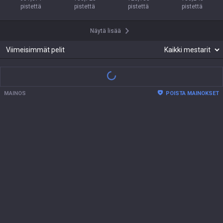
pistettä
pistettä
pistettä
pistettä
Näytä lisää
Viimeisimmät pelit
Viimeaikaisia ottelutietoja ei ole.
Näytä lisää
MAINOS
POISTA MAINOKSET