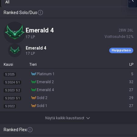
All
Ranked Solo/Duo
emerald 4
28
W
26
L
Voittosuhde
52
%
17
LP
emerald 4
Huipputaso
17
LP
Kausi
Tieri
LP
platinum 1
5
S2025
emerald 2
32
S2024 S1
emerald 4
27
S2023 S2
gold 2
29
S2023 S1
gold 1
27
S2022
Näytä kaikki kausitasot
Ranked Flex