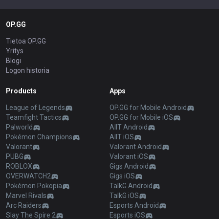
OP.GG
Tietoa OP.GG
Yritys
Blogi
Logon historia
Products
Apps
League of Legends
OP.GG for Mobile Android