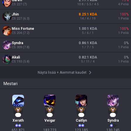
Garen
2.77:1 KDA
75
%
CS
227
(
7
)
10.8 / 5.5 / 4.5
4
Peliä
Jhin
8.25:1 KDA
100
%
CS
227
(
6.3
)
14 / 4 / 19
1
Peliä
Miss Fortune
1.00:1 KDA
100
%
CS
204
(
7.2
)
5 / 6 / 1
1
Peliä
Syndra
0.86:1 KDA
0
%
CS
309
(
7.8
)
1 / 7 / 5
1
Peliä
Akali
0.82:1 KDA
0
%
CS
193
(
5.8
)
5 / 11 / 4
1
Peliä
Näytä lisää
+
Aiemmat kaudet
Mestari
62
16
14
13
Xerath
Veigar
Caitlyn
Syndra
651,871

183,723

123,185

130,245
