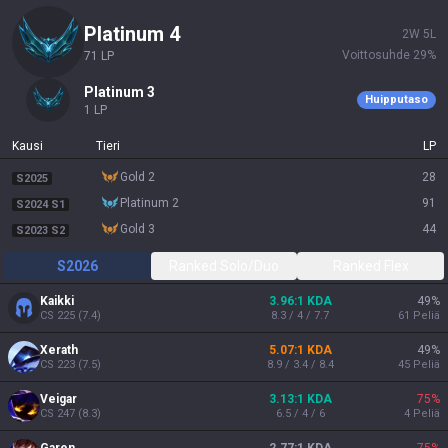
platinum 4
2
W
5
L
Voittosuhde
29
%
71
LP
platinum 3
Huipputaso
1
LP
Kausi
Tieri
LP
gold 2
28
S2025
platinum 2
91
S2024 S1
gold 3
44
S2023 S2
S2026
Ranked Solo/Duo
Ranked Flex
Kaikki
3.96:1 KDA
49
%
CS
225
(
7.4
)
8.3 / 4 / 7.7
61
Peliä
Xerath
5.07:1 KDA
49
%
CS
223
(
7.5
)
8.9 / 3.4 / 8.4
45
Peliä
Veigar
3.13:1 KDA
75
%
CS
247
(
8.3
)
6.5 / 4 / 6
4
Peliä