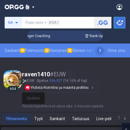
Hae summoneria
Pelin nimi +
#NA1
NA
 3 Days! Challenger Coaching
🏆 Rank Up in 3 Days! Challen
Sankarit
Pelimuoto
Klassinen
Skinien ranking
Tulostaulukot
Oma sivu
P
N
U
N
raven1410
#
EUW
EUW
Sijoitus
506,927
(16.16% of top)
Yhdistä Riot-tiliisi ja määritä profiilisi.
604
Update
Päivitä käytettävissä oleva aika
:
2 minuutin päästä
Yhteenveto
Tyyli
Sankarit
Taituruus
Live-peli
Tea