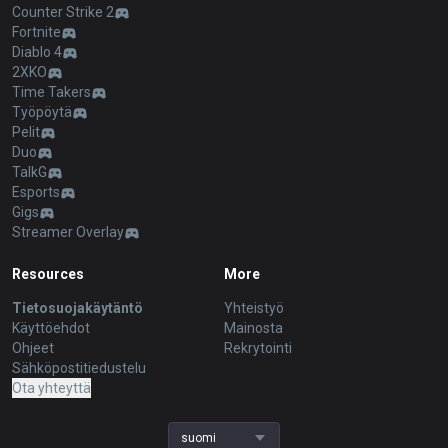
Teamfight Tactics
OP.GG for Mobile iOS
Palworld
AllT Android
Pokémon Champions
AllT iOS
Valorant
Valorant Android
PUBG
Valorant iOS
ROBLOX
Gigs Android
OVERWATCH2
Gigs iOS
Pokémon Pokopia
TalkG Android
Marvel Rivals
TalkG iOS
Arc Raiders
Esports Android
Slay The Spire 2
Esports iOS
Counter Strike 2
Fortnite
Diablo 4
2XKO
Time Takers
Työpöytä
Pelit
Duo
TalkG
Esports
Gigs
Streamer Overlay