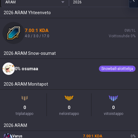
ARAM
2026
2026
ARAM
Yhteenveto
7.00:1 KDA
0W/1L
4.0 / 3.0 / 17.0
Voittosuhde 0%
2026
ARAM
Snow-osumat
0% osumaa
Snowball-aloittelija
2026
ARAM
Monitapot
0
0
0
triplatappo
neloistappo
viitoistappo
2026
ARAM
Varus
7.00:1 KDA
0
%