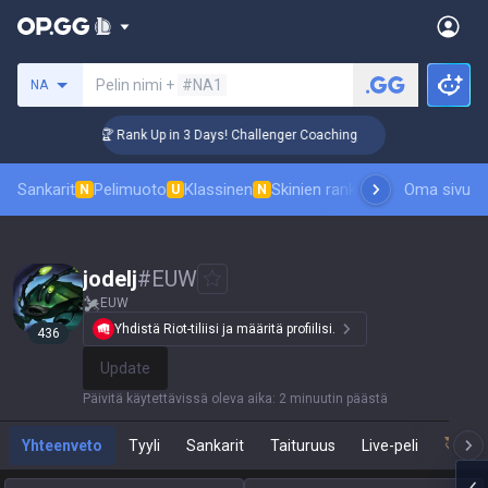
Hae summoneria
Pelin nimi +
#NA1
NA
🏆 Rank Up in 3 Days! Challenger Coaching

Sankarit
Pelimuoto
Klassinen
Skinien ranking
Tulostaulukot
Oma sivu
P
N
U
N
jodelj
#
EUW
EUW
Yhdistä Riot-tiliisi ja määritä profiilisi.
436
Update
Päivitä käytettävissä oleva aika
:
2 minuutin päästä
Yhteenveto
Tyyli
Sankarit
Taituruus
Live-peli
Tea