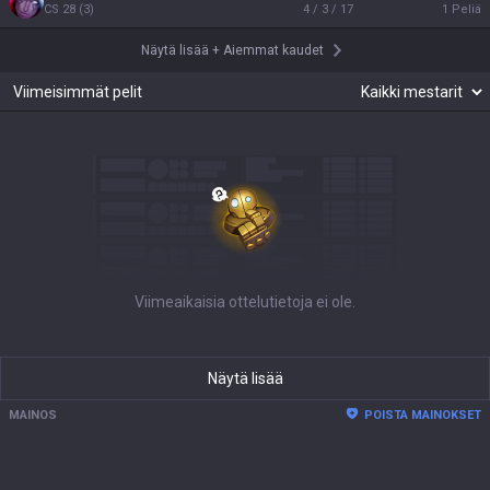
CS
28
(
3
)
4 / 3 / 17
1
Peliä
Näytä lisää
+
Aiemmat kaudet
Viimeisimmät pelit
Viimeaikaisia ottelutietoja ei ole.
Näytä lisää
MAINOS
POISTA MAINOKSET