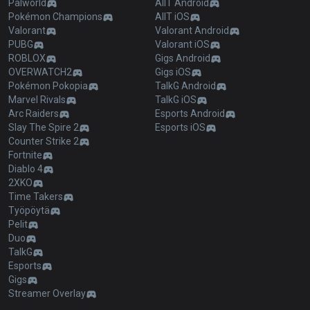
Palworld
AllT Android
Pokémon Champions
AllT iOS
Valorant
Valorant Android
PUBG
Valorant iOS
ROBLOX
Gigs Android
OVERWATCH2
Gigs iOS
Pokémon Pokopia
TalkG Android
Marvel Rivals
TalkG iOS
Arc Raiders
Esports Android
Slay The Spire 2
Esports iOS
Counter Strike 2
Fortnite
Diablo 4
2XKO
Time Takers
Työpöytä
Pelit
Duo
TalkG
Esports
Gigs
Streamer Overlay