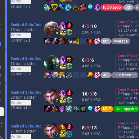
Voitto
grandma
36 min 49 s
tuplatappo
8th
R
Lane Phase
L
Ranked Solo/Duo
4
/
5
/
10
P/Tappo
38
15 tuntia sitten
%
CS
227
(7.4)
2.80:1 KDA
18
Voitto
grandma
30 min 32 s
8th
Average
Lane Phase
P
Ranked Solo/Duo
6
/
3
/
6
P/Tappo
40
16 tuntia sitten
CS
217
(8.5)
4.00:1 KDA
17
5
Voitto
grandma
25 min 30 s
4th
Late bloomer
8
5
Lane Phase
0
Ranked Solo/Duo
16
/
3
/
8
P/Tappo
63
20 tuntia sitten
CS
226
(8.8)
8.00:1 KDA
0
17
Voitto
grandma
25 min 41 s
MVP
Unstoppable
%
Lane Phase
Ranked Solo/Duo
iä
8
/
8
/
13
P/Tappo
51
21 tuntia sitten
CS
173
(6)
2.63:1 KDA
17
Voitto
grandma
%