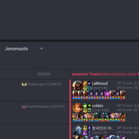
Jonomuoto
S
S2026
punainen Team
Keskimääräinen taso:
LaMouud
OP Score:
5.9
challenger (2,596LP)
LN Score:
53
Level
140
coldxn
OP Score:
5.0
grandmaster (2,051LP)
LN Score:
50
Level
1602
한국인이 아니다
OP Score:
4.6
LN Score:
50
Level
139