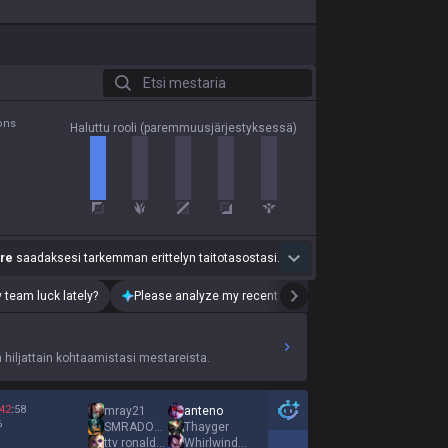
Etsi mestaria
ons
Haluttu rooli (paremmuusjärjestyksessä)
re
saadaksesi tarkemman erittelyn taitotasostasi.
 team luck lately?
Please analyze my recent playstyle.
iljattain kohtaamistasi mestareista.
42
:
58
mray21
anteno
%
SMRADOCH ZICSSI
Thayger
ttv ronaldoo
Whirlwind Yasuo