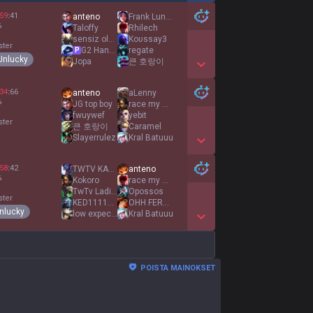
Show More Detail Games
59
:
41
anteno
Frank Lundy
%
Taloffy
Rhilech
sensiz olmaz
Koυssay3
ster
G2 Hans Sama
regate
P
Unlucky
Jopa
큰 호랑이
Show More Detail Games
34
:
66
anteno
aLenny
%
JG top boy
race my mind
fwuywef
yebit
ster
큰 호랑이
Caramel
Slayerrulez
Kral Batuuu
Show More Detail Games
58
:
42
TWTV KAAGAROO
anteno
%
Kokoro
race my mind
TwTv LadicusVibe
Opossos
ster
KED1111111
OHH FERRÁN
nlucky
low expectations
Kral Batuuu
Show More Detail Games
POISTA MAINOKSET