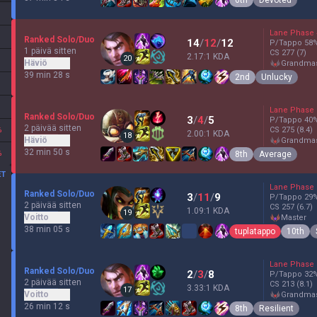
Lane Phase
Ranked Solo/Duo
14
/
12
/
12
P/Tappo
58
1 päivä sitten
CS
277
(7)
2.17:1 KDA
20
Häviö
grandma
39 min 28 s
2nd
Unlucky
Lane Phase
Ranked Solo/Duo
3
/
4
/
5
P/Tappo
40
2 päivää sitten
%
CS
275
(8.4)
2.00:1 KDA
18
Häviö
grandma
32 min 50 s
%
8th
Average
ET
Lane Phase
Ranked Solo/Duo
3
/
11
/
9
P/Tappo
29
2 päivää sitten
CS
257
(6.7)
1.09:1 KDA
19
Voitto
master
38 min 05 s
tuplatappo
10th
Lane Phase
Ranked Solo/Duo
2
/
3
/
8
P/Tappo
32
2 päivää sitten
CS
213
(8.1)
3.33:1 KDA
17
Voitto
grandma
26 min 12 s
8th
Resilient