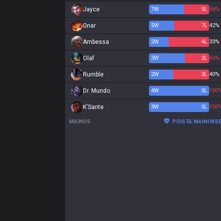
Jayce
7
W
5
L
58%
Gnar
5
W
7
L
42%
Ambessa
2
W
4
L
33%
Olaf
3
W
2
L
60%
Rumble
2
W
3
L
40%
Dr. Mundo
4
W
0
L
100
K'Sante
3
W
0
L
100
MAINOS
POISTA MAINOKS