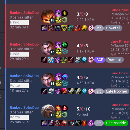
Lane Phase
Ranked Solo/Duo
3
/
5
/
8
P/Tappo
52
3 päivää sitten
CS
263
(8.2)
2.20:1 KDA
18
Häviö
grandma
32 min 09 s
7th
Downfall
%
Lane Phase
Ranked Solo/Duo
4
/
6
/
3
P/Tappo
50
3 päivää sitten
CS
281
(9.5)
1.17:1 KDA
17
%
Häviö
grandma
29 min 29 s
ACE
Downfall
%
Lane Phase
Ranked Solo/Duo
4
/
2
/
5
P/Tappo
39
3 päivää sitten
CS
176
(9.5)
%
4.50:1 KDA
14
Voitto
grandma
18 min 27 s
3rd
Late bloomer
%
Lane Phase
Ranked Solo/Duo
5
/
0
/
10
P/Tappo
42
%
3 päivää sitten
CS
210
(8.1)
Perfect
17
Voitto
grandma
25 min 51 s
3rd
Unstoppable