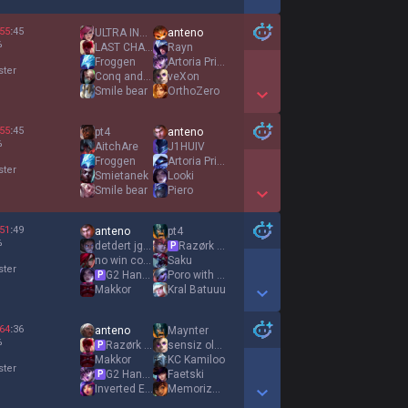
Show More Detail Games
55
:
45
ULTRA INSTINCT
anteno
%
LAST CHANCE
Rayn
Froggen
Αrtoria Prime
ster
Conq and Donk
veXon
Smile bear
OrthoZero
Show More Detail Games
55
:
45
pt4
anteno
%
AitchAre
J1HUIV
Froggen
Αrtoria Prime
ster
Smietanek
Looki
Smile bear
Piero
Show More Detail Games
51
:
49
anteno
pt4
%
detdert jg acc
Razørk Activoo
P
no win condition
Saku
ster
G2 Hans Sama
Poro with Cookie
P
Makkor
Kral Batuuu
Show More Detail Games
64
:
36
anteno
Maynter
%
Razørk Activoo
sensiz olmaz
P
Makkor
KC Kamiloo
ster
G2 Hans Sama
Faetski
P
Inverted Enoch
Memorize Me