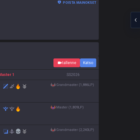
POISTA MAINOKSET
tallenne
Katso
Master 1
S
S2026
grandmaster (1,886LP)
🥈
master (1,809LP)
grandmaster (2,240LP)
🥇