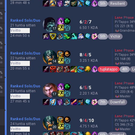
28 min 48 s
iä
5th
Resilient
%
Lane Phase
iä
Ranked Solo/Duo
6
/
2
/
7
P/Tappo
34
21 tuntia sitten
CS
221
(8.9)
6.50:1 KDA
%
17
Voitto
grandma
iä
24 min 50 s
5th
Victor
%
iä
Lane Phase
Ranked Solo/Duo
8
/
4
/
5
P/Tappo
34
%
22 tuntia sitten
CS
168
(8)
3.25:1 KDA
14
iä
Voitto
master
20 min 55 s
tuplatappo
4th
L
%
iä
Lane Phase
Ranked Solo/Duo
6
/
5
/
5
%
P/Tappo
48
23 tuntia sitten
iä
CS
233
(8.4)
2.20:1 KDA
17
Voitto
master
27 min 45 s
7th
Downfall
Lane Phase
Ranked Solo/Duo
9
/
4
/
10
P/Tappo
42
24 tuntia sitten
CS
346
(9.2)
4.75:1 KDA
20
Voitto
master
37 min 34 s
6th
Devoted