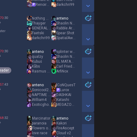
RenoirDessendre
darkchri99
P
Show More Detail Games
70
:
30
Nothing much
anteno
%
Thayger
Shaolin Nunu
GENERAL detdert
Rabble Arouser
ster
Faetski
Spear Shot
darkchri99
SpatialAwareness
Show More Detail Games
70
:
30
anteno
splinter wolf
%
qualzy
Shaolin Nunu
Kubuś
EL MATADOR JANIS
Kåbs
Carl Friedrich
eader
Rasmus Sørensen
ArfiNox
Show More Detail Games
57
:
43
anteno
lCoNQuesT
%
Sonicool2005
Lurox
P
NAPTIME DEMON
DASHKAI
William4
Katashi
Exoticghost
MEGAZORD XERSUS7
Show More Detail Games
68
:
32
Marcinator
anteno
%
paranoia
Kakori
Flowers of Evil
FireAscept
love race
Cloud v2