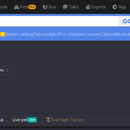
öytä
Pelit
Duo
TalkG
Esports
Gigs
New
Skinien ranking
Tulostaulukot
Pro-otteluiden katselu
Tilastot
Moniha
N
isi.
us
Live-peli
Teamfight Tactics
Live