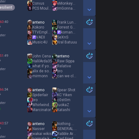
ster
Corvus
eMonkeyz Run
esilient
PCS Moule frite
ImGonnaGrowWings
Show More Detail Games
60
:
40
anteno
Frank Lundy
%
Kokoro
Forrest Gump
TTVEmploid
komanche uchiha
P
ster
VAEII
SeXnS
P
Music4U
Kral Batuuu
Show More Detail Games
51
:
49
John Cena
anteno
%
HalilArda35
Raw Sippa
what if you fly
Relative
ster
alix de souza
bro
mirmonn
can we click
Show More Detail Games
66
:
34
anteno
Spear Shot
%
Spiderlair
KC Yiken
bro
c0st0m
ster
Whirlwind Yasuo
tuokaZ
Marcinator
Katashi
Show More Detail Games
43
:
57
anteno
Nothing much
%
Nasser
GENERAL detdert
wakai wikis
Rabble Arouser
ster
normale kartofel
Carl Friedrich