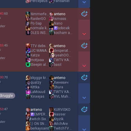
Percepeus
Fandaniel
Show More Detail Games
40
:
60
Nimmerfehl
anteno
%
RaiderGO
ismααα
Po Gap
Nano
ster
normale kartofel
bobicek
P
OLEG INSEC
kocham azje
Show More Detail Games
55
:
45
TTV debster
anteno
%
IJC MANATY
desperate desire
Katze
kyeahOOOOOOOOOOO
ster
motjaaa
TWTV KAAGAROO
Sleepin all Day
basil
Show More Detail Games
30
:
70
skygge kriger
anteno
%
qualzy
Хиневич
Kittka
Shura
LaMouud
TWTV KAAGAROO
Struggle
Xinxejas
RVL Mahonix
Show More Detail Games
53
:
47
anteno
KURVISKO
%
EMPEROR AGURIN
Nasser
P
twitch Sixten
Kryzik
ster
亅ON SNOW 乂
AitchAre
berkaysaint
TwitchTVxKenzuke