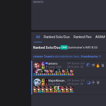
MAINOS
All
Ranked Solo/Duo
Ranked Flex
ARAM
Ranked Solo/Duo
Live
Summoner's Rift
18
:
54
sininen Team
Keskimääräinen taso:
Grandmaster 1
anteno
OP Score:
6.0
🥈
LN Score:
56
Level
1595
MajorAlexander1
OP Score:
5.3
🥇
LN Score:
50
Level
232