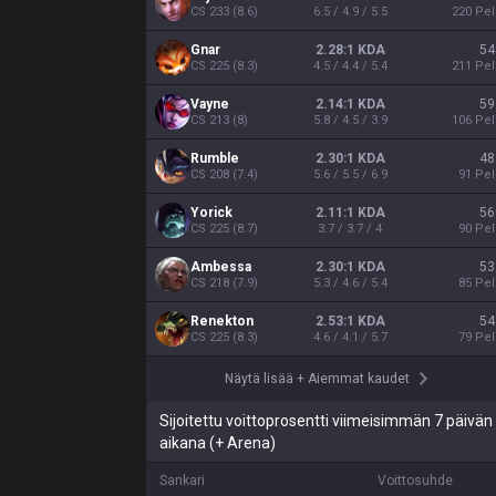
CS
233
(
8.6
)
6.5 / 4.9 / 5.5
220
Pel
Gnar
2.28:1 KDA
54
CS
225
(
8.3
)
4.5 / 4.4 / 5.4
211
Pel
Vayne
2.14:1 KDA
59
CS
213
(
8
)
5.8 / 4.5 / 3.9
106
Pel
Rumble
2.30:1 KDA
48
CS
208
(
7.4
)
5.6 / 5.5 / 6.9
91
Pel
Yorick
2.11:1 KDA
56
CS
225
(
8.7
)
3.7 / 3.7 / 4
90
Pel
Ambessa
2.30:1 KDA
53
CS
218
(
7.9
)
5.3 / 4.6 / 5.4
85
Pel
Renekton
2.53:1 KDA
54
CS
225
(
8.3
)
4.6 / 4.1 / 5.7
79
Pel
Näytä lisää
+
Aiemmat kaudet
Sijoitettu voittoprosentti viimeisimmän 7 päivän
aikana (+ Arena)
Sankari
Voittosuhde