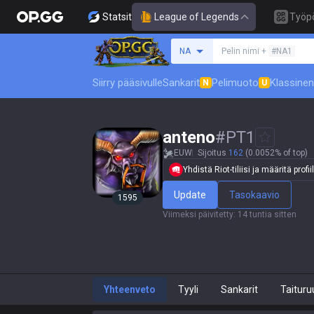
Statsit
League of Legends
Työp
Hae summoneria
NA
Pelin nimi +
#NA1
Siirry pääsivulle
Sankarit
Pelimuoto
Klassinen
N
U
anteno
#
PT1
EUW
Sijoitus
162
(0.0052% of top)
Yhdistä Riot-tiliisi ja määritä profiil
Update
Tasokaavio
1595
Viimeksi päivitetty
:
14 tuntia sitten
Yhteenveto
Tyyli
Sankarit
Taituru