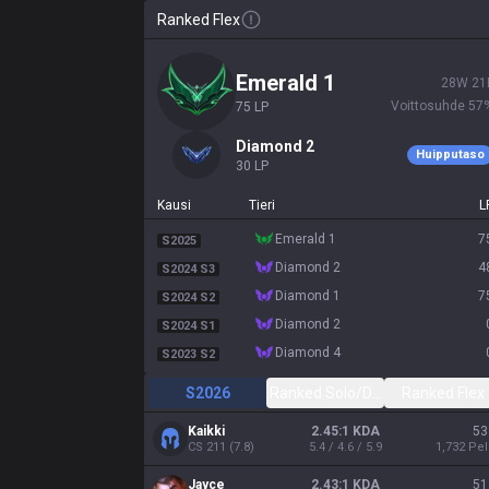
Ranked Flex
emerald 1
28
W
21
Voittosuhde
57
75
LP
diamond 2
Huipputaso
30
LP
Kausi
Tieri
L
emerald 1
7
S2025
diamond 2
4
S2024 S3
diamond 1
7
S2024 S2
diamond 2
S2024 S1
diamond 4
S2023 S2
S2026
Ranked Solo/Duo
Ranked Flex
Kaikki
2.45:1 KDA
53
CS
211
(
7.8
)
5.4 / 4.6 / 5.9
1,732
Pel
Jayce
2.43:1 KDA
51