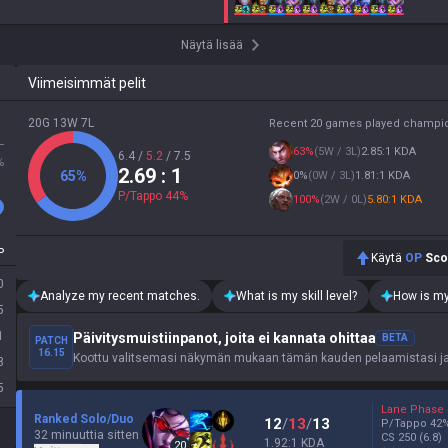
Näytä lisää
Viimeisimmät pelit
20G 13W 7L
Recent 20 games played champi
L
63
%
(
5W / 3L
)
2.85:1 KDA
6.4
/
5.2
/
7.5
%
2.69
: 1
65
%
0
%
(
0W / 3L
)
1.81:1 KDA
P/Tappo
44
%
100
%
(
2W / 0L
)
5.80:1 KDA
P
Käytä
OP
Sco
0
Analyze my recent matches.
What is my skill level?
How is my
5
1
Päivitysmuistiinpanot, joita ei kannata ohittaa
BETA
PATCH
16.15
Koottu valitsemasi näkymän mukaan tämän kauden pelaamistasi ja h
8
5
Lane Phase
Ranked Solo/Duo
12
/
13
/
13
P/Tappo
42
32 minuuttia sitten
CS
250
(6.8)
1.92:1 KDA
20