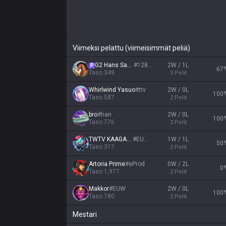
Viimeksi pelattu (viimeisimmät peliä)
G2 Hans Sama
#
12838
2W / 1L
P
67
Taso
349
3
Pelit
Whirlwind Yasuo
#
ttv
2W / 0L
100
Taso
587
2
Pelit
bro
#
han
2W / 0L
100
Taso
776
2
Pelit
TWTV KAAGAROO
#
EUW11
1W / 1L
50
Taso
317
2
Pelit
Αrtoria Prime
#
eProd
0W / 2L
0
Taso
1,977
2
Pelit
Makkor
#
EUW
2W / 0L
100
Taso
780
2
Pelit
Mestari