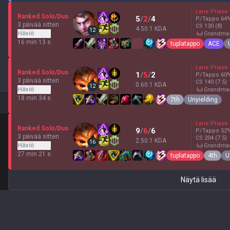
Lane Phase
Ranked Solo/Duo
5
/
2
/
4
P/Tappo
64
3 päivää sitten
CS
130
(8)
4.50:1 KDA
12
Häviö
grandma
16 min 13 s
tuplatappo
ACE
Lane Phase
Ranked Solo/Duo
1
/
5
/
2
P/Tappo
60
3 päivää sitten
CS
140
(7.5)
0.60:1 KDA
12
Häviö
grandma
18 min 34 s
7th
Unyielding
Lane Phase
Ranked Solo/Duo
9
/
6
/
6
P/Tappo
52
3 päivää sitten
CS
204
(7.5)
2.50:1 KDA
16
Häviö
grandma
27 min 21 s
tuplatappo
4th
U
Näytä lisää