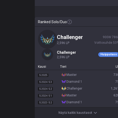
Ranked Solo/Duo
challenger
900
W
786
Voittosuhde
53
2,596
LP
challenger
Huipputaso
2,596
LP
Kausi
Tieri
L
master
73
S2025
diamond 1
7
S2024 S3
challenger
1,26
S2024 S2
master
62
S2024 S1
diamond 1
7
S2023 S2
Näytä kaikki kausitasot