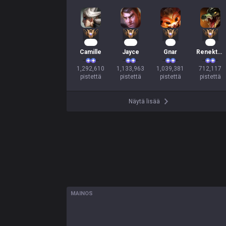
120
106
97
67
Camille
Jayce
Gnar
Renekton
1,292,610

1,133,963

1,039,381

712,117

pistettä
pistettä
pistettä
pistettä
Näytä lisää
MAINOS