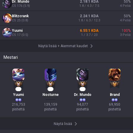
Dr. Mundo
2.18:1 KDA
50
%
CS
176
(
5.9
)
1.8 / 4.3 / 7.5
4
Peliä
Blitzcrank
2.24:1 KDA
50
%
CS
25
(
0.8
)
1.8 / 6.3 / 12.3
4
Peliä
Yuumi
6.55:1 KDA
100
%
CS
17
(
0.5
)
1 / 3.7 / 23
3
Peliä
Näytä lisää
+
Aiemmat kaudet
Mestari
22
14
11
Yuumi
Nocturne
Dr. Mundo
Brand
216,753

139,159

94,077

69,950

pistettä
pistettä
pistettä
pistettä
Näytä lisää