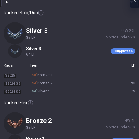
All
Ranked Solo/Duo
silver 3
22
W
20
L
Voittosuhde
52
%
36
LP
silver 3
Huipputaso
67
LP
Kausi
Tieri
LP
bronze 1
11
S2025
bronze 2
93
S2024 S3
silver 4
79
S2024 S2
Ranked Flex
bronze 2
4
W
4
L
Voittosuhde
50
%
35
LP
bronze 2