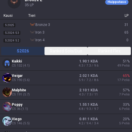
Huipputaso
35
LP
Kausi
Tieri
LP
bronze 3
31
S2025
iron 3
65
S2024 S3
iron 4
0
S2024 S2
S2026
Ranked Solo/Duo
Ranked Flex
Kaikki
1.90:1 KDA
51
%
CS
132
(
4.1
)
4.3 / 7.3 / 9.6
49
Peliä
Veigar
2.02:1 KDA
65
%
CS
190
(
5.6
)
5.9 / 7.2 / 8.6
17
Peliä
Malphite
2.10:1 KDA
57
%
CS
191
(
5.7
)
4.3 / 7.3 / 11
7
Peliä
Poppy
1.55:1 KDA
33
%
CS
36
(
1.1
)
4.8 / 9.3 / 9.7
6
Peliä
Viego
0.81:1 KDA
20
%
CS
146
(
5.5
)
4.2 / 9.4 / 3.4
5
Peliä