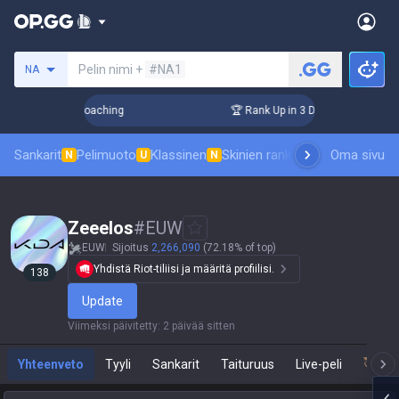
Hae summoneria
Pelin nimi +
#NA1
NA
ys! Challenger Coaching
🏆 Rank Up in 3 Days! Challenger C
Sankarit
Pelimuoto
Klassinen
Skinien ranking
Tulostaulukot
Oma sivu
P
N
U
N
Zeeelos
#
EUW
EUW
Sijoitus
2,266,090
(72.18% of top)
Yhdistä Riot-tiliisi ja määritä profiilisi.
138
Update
Viimeksi päivitetty
:
2 päivää sitten
Yhteenveto
Tyyli
Sankarit
Taituruus
Live-peli
Tea