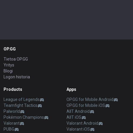
OP.GG
Tietoa OP.GG
Yritys
Blogi
Logon historia
Products
Apps
League of Legends
OP.GG for Mobile Android
Teamfight Tactics
OP.GG for Mobile iOS
Palworld
AllT Android
Pokémon Champions
AllT iOS
Valorant
Valorant Android
PUBG
Valorant iOS