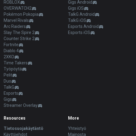
ROBLOX
Gigs Android
OVERWATCH2
Gigs iOS
Pokémon Pokopia
TalkG Android
Marvel Rivals
TalkG iOS
Arc Raiders
Esports Android
Slay The Spire 2
Esports iOS
Counter Strike 2
Fortnite
Diablo 4
2XKO
Time Takers
Työpöytä
Pelit
Duo
TalkG
Esports
Gigs
Streamer Overlay
Resources
More
Tietosuojakäytäntö
Yhteistyö
Käyttöehdot
Mainosta