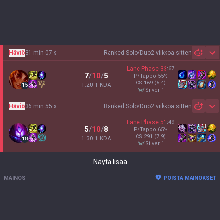
Häviö
31 min 07 s
Ranked Solo/Duo
2 viikkoa sitten
Sh
Lane Phase
33
:
67
7
/
10
/
5
P/Tappo
55
%
CS
169
(5.4)
1.20:1 KDA
15
silver 1
Häviö
36 min 55 s
Ranked Solo/Duo
2 viikkoa sitten
Sh
Lane Phase
51
:
49
5
/
10
/
8
P/Tappo
65
%
CS
291
(7.9)
1.30:1 KDA
18
silver 1
Näytä lisää
MAINOS
POISTA MAINOKSET