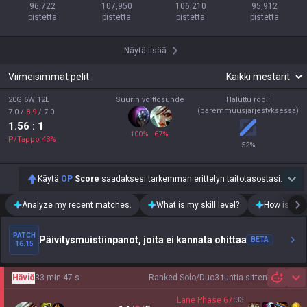
96,722

107,950

106,210

95,912

pistettä
pistettä
pistettä
pistettä
Näytä lisää
Viimeisimmät pelit
20G 6W 12L
Suurin voittosuhde
Haluttu rooli
(paremmuusjärjestyksessä)
7.0
/
8.9
/
7.0
1.56
: 1
100
%
67
%
P/Tappo
43
%
52
%
Käytä
OP
Score
saadaksesi tarkemman erittelyn taitotasostasi.
Analyze my recent matches.
What is my skill level?
How is my t
PATCH
Päivitysmuistiinpanot, joita ei kannata ohittaa
BETA
16.15
Häviö
33 min 47 s
Ranked Solo/Duo
3 tuntia sitten
Sh
Lane Phase
67
:
33