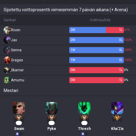
Sijoitettu voittoprosentti viimeisimmän 7 päivän aikana (+ Arena)
Sankari
Voittosuhde
Riven
2
W
1
L
67%
Jax
2
W
0
L
100%
Senna
1
W
0
L
100%
Gragas
1
W
0
L
100%
Skarner
0
W
1
L
0%
Amumu
0
W
1
L
0%
Mestari
11
10
10
Swain
Pyke
Thresh
Kha'Zix