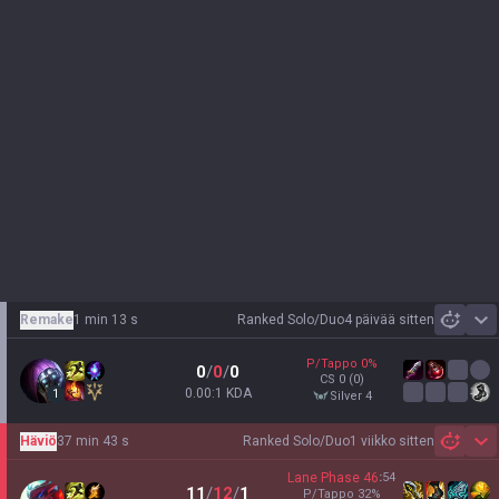
Remake
1 min 13 s
Ranked Solo/Duo
4 päivää sitten
Sh
P/Tappo
0
%
0
/
0
/
0
CS
0
(0)
0.00:1 KDA
1
silver 4
Häviö
37 min 43 s
Ranked Solo/Duo
1 viikko sitten
Sh
Lane Phase
46
:
54
11
/
12
/
1
P/Tappo
32
%