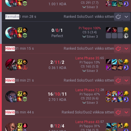
CS
291
(7.7)
1.00:1 KDA
18
silver 3
Remake
1 min 28 s
Ranked Solo/Duo
1 viikko sitten
Sh
P/Tappo
100
%
0
/
0
/
1
CS
5
(3.4)
Perfect
1
silver 3
Häviö
31 min 15 s
Ranked Solo/Duo
1 viikko sitten
Sh
Lane Phase
35
:
65
2
/
11
/
2
P/Tappo
13
%
CS
165
(5.3)
0.36:1 KDA
16
silver 3
Häviö
38 min 21 s
Ranked Solo/Duo
1 viikko sitten
Sh
Lane Phase
72
:
28
16
/
10
/
11
P/Tappo
47
%
CS
252
(6.6)
2.70:1 KDA
18
silver 3
Häviö
36 min 44 s
Ranked Solo/Duo
2 viikkoa sitten
Sh
Lane Phase
43
:
57
8
/
12
/
4
P/Tappo
31
%
CS
194
(5.3)