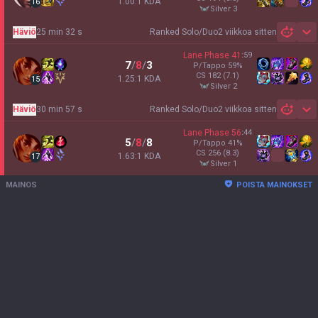
1.00:1 KDA
16
silver 3
Häviö
25 min 32 s
Ranked Solo/Duo
2 viikkoa sitten
Sh
Lane Phase
41
:
59
7
/
8
/
3
P/Tappo
59
%
CS
182
(7.1)
1.25:1 KDA
15
silver 2
Häviö
30 min 57 s
Ranked Solo/Duo
2 viikkoa sitten
Sh
Lane Phase
56
:
44
5
/
8
/
8
P/Tappo
41
%
CS
256
(8.3)
1.63:1 KDA
17
silver 1
MAINOS
POISTA MAINOKSET