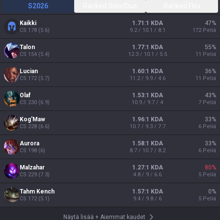
S2026
Ranked Solo/Duo
Ranked Flex
Kaikki
1.71:1 KDA
47
%
CS
178
(
5.6
)
9.2 / 10.1 / 8.1
172
Peliä
Talon
1.77:1 KDA
55
%
CS
154
(
5.4
)
12.3 / 10.1 / 5.5
11
Peliä
Lucian
1.60:1 KDA
36
%
CS
172
(
5.7
)
11.2 / 9.9 / 4.6
11
Peliä
Olaf
1.53:1 KDA
43
%
CS
230
(
6.9
)
10.9 / 9.7 / 4
7
Peliä
Kog'Maw
1.96:1 KDA
33
%
CS
228
(
6.6
)
10.7 / 9.3 / 7.7
6
Peliä
Aurora
1.58:1 KDA
33
%
CS
198
(
6
)
8.7 / 10.7 / 8.2
6
Peliä
Malzahar
1.27:1 KDA
80
%
CS
229
(
7.3
)
4.8 / 9 / 6.6
5
Peliä
Tahm Kench
1.57:1 KDA
0
%
CS
172
(
5.1
)
9.4 / 9.8 / 6
5
Peliä
Näytä lisää
+
Aiemmat kaudet