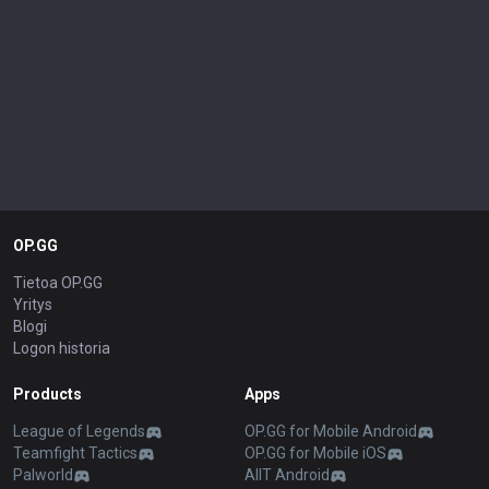
OP.GG
Tietoa OP.GG
Yritys
Blogi
Logon historia
Products
Apps
League of Legends
OP.GG for Mobile Android
Teamfight Tactics
OP.GG for Mobile iOS
Palworld
AllT Android