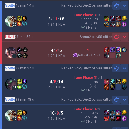
Voitto
45 min 14 s
Ranked Solo/Duo
2 päivää sitten
Sh
Lane Phase
31
:
69
3
/
11
/
18
P/Tappo
37
%
CS
261
(5.8)
1.91:1 KDA
20
silver 2
Häviö
28 min 57 s
Arena
2 päivää sitten
Sh
4
/
7
/
5
#5
(
Joukkue Krugit
)
1.29:1 KDA
15
Voitto
23 min 27 s
Ranked Solo/Duo
2 päivää sitten
Sh
Lane Phase
51
:
49
4
/
8
/
14
P/Tappo
44
%
CS
14
(0.6)
2.25:1 KDA
11
silver 3
Voitto
33 min 48 s
Ranked Solo/Duo
2 päivää sitten
Sh
Lane Phase
37
:
63
10
/
9
/
5
P/Tappo
47
%
CS
216
(6.4)
1.67:1 KDA
19
silver 3