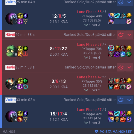
Voitto
25 min 04 s
Ranked Solo/Duo
2 päivää sitten
Sh
Lane Phase
55
:
45
12
/
8
/
5
P/Tappo
40
%
CS
138
(5.5)
2.13:1 KDA
17
silver 3
Häviö
40 min 38 s
Ranked Solo/Duo
3 päivää sitten
Sh
Lane Phase
53
:
47
8
/
12
/
22
P/Tappo
70
%
CS
230
(5.7)
2.50:1 KDA
18
silver 4
Häviö
35 min 58 s
Ranked Solo/Duo
4 päivää sitten
Sh
Lane Phase
42
:
58
3
/
8
/
13
P/Tappo
35
%
CS
182
(5.1)
2.00:1 KDA
19
silver 2
Voitto
33 min 02 s
Ranked Solo/Duo
4 päivää sitten
Sh
Lane Phase
57
:
43
15
/
17
/
4
P/Tappo
42
%
CS
149
(4.5)
1.12:1 KDA
16
silver 3
MAINOS
POISTA MAINOKSET