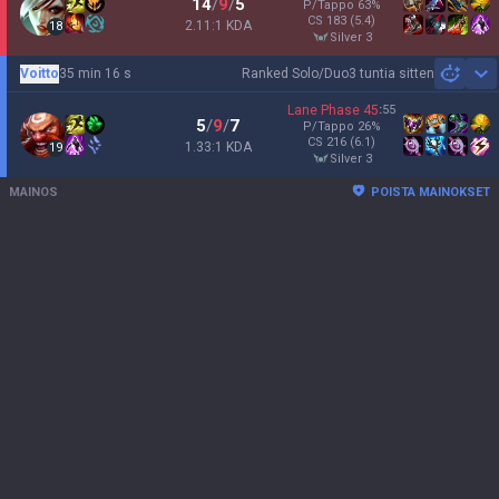
14
/
9
/
5
P/Tappo
63
%
CS
183
(5.4)
2.11:1 KDA
18
silver 3
Voitto
35 min 16 s
Ranked Solo/Duo
3 tuntia sitten
Sh
Lane Phase
45
:
55
5
/
9
/
7
P/Tappo
26
%
CS
216
(6.1)
1.33:1 KDA
19
silver 3
MAINOS
POISTA MAINOKSET