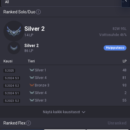
All
Ranked Solo/Duo
silver 2
82
W
95
L
Voittosuhde
46
%
14
LP
silver 2
Huipputaso
86
LP
Kausi
Tieri
LP
silver 1
48
S2025
silver 4
81
S2024 S3
bronze 3
93
S2024 S2
silver 4
2
S2024 S1
silver 3
55
S2023 S2
Näytä kaikki kausitasot
Ranked Flex
Unranked