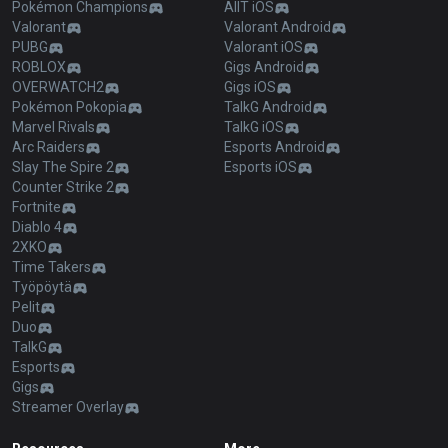
Pokémon Champions
AllT iOS
Valorant
Valorant Android
PUBG
Valorant iOS
ROBLOX
Gigs Android
OVERWATCH2
Gigs iOS
Pokémon Pokopia
TalkG Android
Marvel Rivals
TalkG iOS
Arc Raiders
Esports Android
Slay The Spire 2
Esports iOS
Counter Strike 2
Fortnite
Diablo 4
2XKO
Time Takers
Työpöytä
Pelit
Duo
TalkG
Esports
Gigs
Streamer Overlay