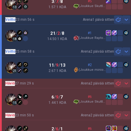
3
/
7
/
8
#5
(
Joukkue Skuttle
)
1.57:1 KDA
13
Voitto
23 min 56 s
Arena
1 päivä sitten
Sh
21
/
2
/
8
#1
(
Joukkue Raptorit
)
14.50:1 KDA
18
Voitto
25 min 58 s
Arena
2 päivää sitten
Sh
11
/
9
/
13
#2
(
Joukkue minionit
)
2.67:1 KDA
21
Häviö
27 min 29 s
Arena
2 päivää sitten
Sh
6
/
9
/
7
#6
(
Joukkue Skuttle
)
1.44:1 KDA
15
Häviö
23 min 50 s
Arena
2 päivää sitten
Sh
2
/
6
/
1
#6