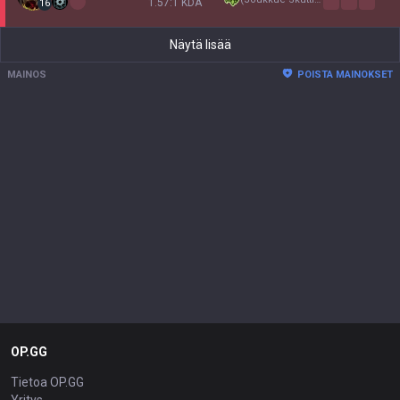
1.57:1 KDA
16
Näytä lisää
MAINOS
POISTA MAINOKSET
OP.GG
Tietoa OP.GG