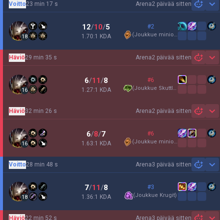
Voitto
23 min 17 s
Arena
2 päivää sitten
Sh
12
/
10
/
5
#2
(
Joukkue minionit
)
1.70:1 KDA
18
Häviö
29 min 35 s
Arena
2 päivää sitten
Sh
6
/
11
/
8
#6
(
Joukkue Skuttle
)
1.27:1 KDA
16
Häviö
32 min 26 s
Arena
2 päivää sitten
Sh
6
/
8
/
7
#6
(
Joukkue minionit
)
1.63:1 KDA
16
Voitto
28 min 48 s
Arena
3 päivää sitten
Sh
7
/
11
/
8
#3
(
Joukkue Krugit
)
1.36:1 KDA
18
Häviö
22 min 52 s
Arena
3 päivää sitten