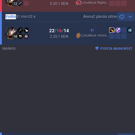
(
Joukkue Raptorit
)
0.50:1 KDA
12
Voitto
31 min 02 s
Arena
2 päivää sitten
Sh
22
/
16
/
14
#1
(
Joukkue minionit
)
2.25:1 KDA
18
MAINOS
POISTA MAINOKSET