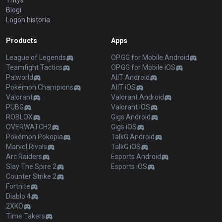
Yritys
Blogi
Logon historia
Products
Apps
League of Legends
OP.GG for Mobile Android
Teamfight Tactics
OP.GG for Mobile iOS
Palworld
AllT Android
Pokémon Champions
AllT iOS
Valorant
Valorant Android
PUBG
Valorant iOS
ROBLOX
Gigs Android
OVERWATCH2
Gigs iOS
Pokémon Pokopia
TalkG Android
Marvel Rivals
TalkG iOS
Arc Raiders
Esports Android
Slay The Spire 2
Esports iOS
Counter Strike 2
Fortnite
Diablo 4
2XKO
Time Takers