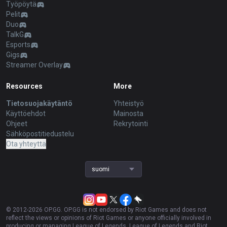
Työpöytä
Pelit
Duo
TalkG
Esports
Gigs
Streamer Overlay
Resources
More
Tietosuojakäytäntö
Yhteistyö
Käyttöehdot
Mainosta
Ohjeet
Rekrytointi
Sähköpostitiedustelu
Ota yhteyttä
suomi
© 2012-
2026
OP.GG. OP.GG is not endorsed by Riot Games and does not
reflect the views or opinions of Riot Games or anyone officially involved in
producing or managing League of Legends. League of Legends and Riot