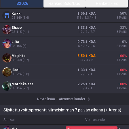
S2026
Ranked Solo/Duo
Ranked Flex
Kaikki
1.56:1 KDA
50
%
CS
149
(
5.6
)
5.5 / 6.3 / 4.3
8
Peliä
Shaco
1.33:1 KDA
33
%
CS
115
(
4.1
)
1.7 / 7 / 7.7
3
Peliä
Lillia
0.73:1 KDA
0
%
CS
106
(
5
)
5 / 7.5 / 0.5
2
Peliä
Malphite
5.50:1 KDA
100
%
CS
258
(
6.7
)
14 / 4 / 8
1
Peliä
Illaoi
1.33:1 KDA
100
%
CS
224
(
8.8
)
7 / 6 / 1
1
Peliä
Mordekaiser
2.25:1 KDA
100
%
CS
154
(
7.7
)
8 / 4 / 1
1
Peliä
Näytä lisää
+
Aiemmat kaudet
Sijoitettu voittoprosentti viimeisimmän 7 päivän aikana (+ Arena)
Sankari
Voittosuhde