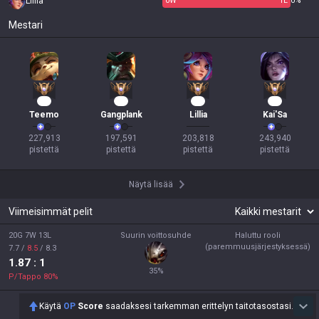
Lillia
0
W
1
L
0%
Mestari
22
21
20
18
Teemo
Gangplank
Lillia
Kai'Sa
227,913

197,591

203,818

243,940

pistettä
pistettä
pistettä
pistettä
Näytä lisää
Viimeisimmät pelit
20G 7W 13L
Suurin voittosuhde
Haluttu rooli
(paremmuusjärjestyksessä)
7.7
/
8.5
/
8.3
1.87
: 1
35
%
P/Tappo
80
%
Käytä
OP
Score
saadaksesi tarkemman erittelyn taitotasostasi.