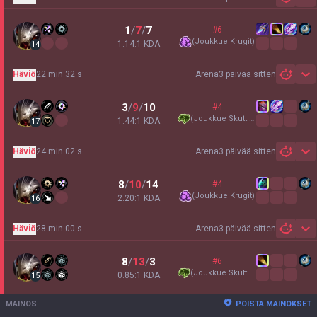
Sh
1
/
7
/
7
#6
(
Joukkue Krugit
)
1.14:1 KDA
14
Häviö
22 min 32 s
Arena
3 päivää sitten
Sh
3
/
9
/
10
#4
(
Joukkue Skuttle
)
1.44:1 KDA
17
Häviö
24 min 02 s
Arena
3 päivää sitten
Sh
8
/
10
/
14
#4
(
Joukkue Krugit
)
2.20:1 KDA
16
Häviö
28 min 00 s
Arena
3 päivää sitten
Sh
8
/
13
/
3
#6
(
Joukkue Skuttle
)
0.85:1 KDA
15
MAINOS
POISTA MAINOKSET