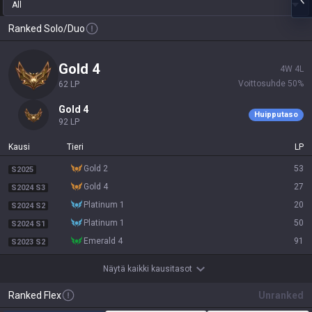
All
Ranked Solo/Duo
gold 4
4
W
4
L
Voittosuhde
50
%
62
LP
gold 4
Huipputaso
92
LP
Kausi
Tieri
LP
gold 2
53
S2025
gold 4
27
S2024 S3
platinum 1
20
S2024 S2
platinum 1
50
S2024 S1
emerald 4
91
S2023 S2
Näytä kaikki kausitasot
Ranked Flex
Unranked