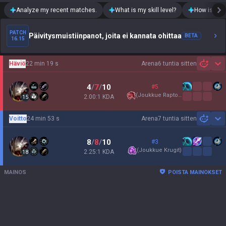
Analyze my recent matches.
What is my skill level?
How is my t
PATCH
Päivitysmuistiinpanot, joita ei kannata ohittaa
BETA
16.15
Häviö
22 min 19 s
Arena
6 tuntia sitten
Sh
4
/
7
/
10
#5
(
Joukkue Raptorit
)
2.00:1 KDA
15
Voitto
24 min 53 s
Arena
7 tuntia sitten
Sh
8
/
8
/
10
#3
(
Joukkue Krugit
)
2.25:1 KDA
18
MAINOS
POISTA MAINOKSET