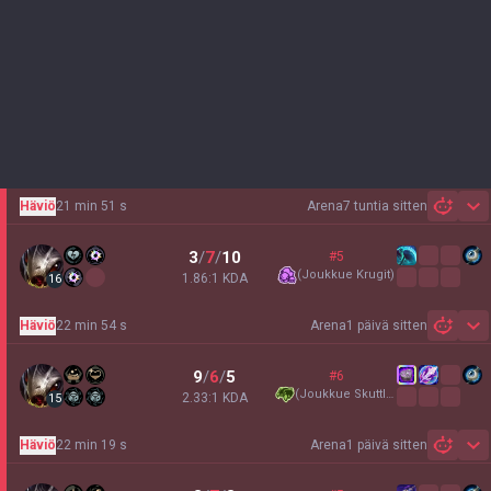
Häviö
21 min 51 s
Arena
7 tuntia sitten
Sh
3
/
7
/
10
#5
(
Joukkue Krugit
)
1.86:1 KDA
16
Häviö
22 min 54 s
Arena
1 päivä sitten
Sh
9
/
6
/
5
#6
(
Joukkue Skuttle
)
2.33:1 KDA
15
Häviö
22 min 19 s
Arena
1 päivä sitten
Sh