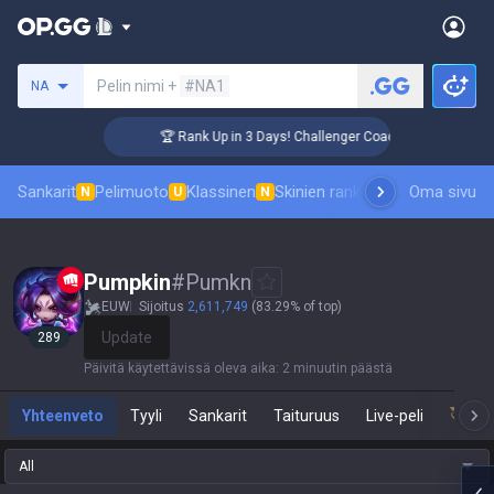
Hae summoneria
Pelin nimi +
#NA1
NA
🏆 Rank Up in 3 Days! Challenger Coaching
Sankarit
Pelimuoto
Klassinen
Skinien ranking
Tulostaulukot
Oma sivu
P
N
U
N
Pumpkin
#
Pumkn
EUW
Sijoitus
2,611,749
(83.29% of top)
Update
289
Päivitä käytettävissä oleva aika
:
2 minuutin päästä
Yhteenveto
Tyyli
Sankarit
Taituruus
Live-peli
Tea
All