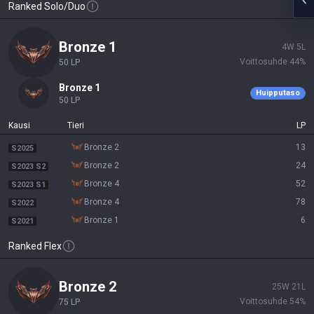
Ranked Solo/Duo
bronze 1
4
W
5
L
Voittosuhde
44
%
50
LP
bronze 1
Huipputaso
50
LP
Kausi
Tieri
LP
bronze 2
13
S2025
bronze 2
24
S2023 S2
bronze 4
52
S2023 S1
bronze 4
78
S2022
bronze 1
6
S2021
Ranked Flex
bronze 2
25
W
21
L
Voittosuhde
54
%
75
LP