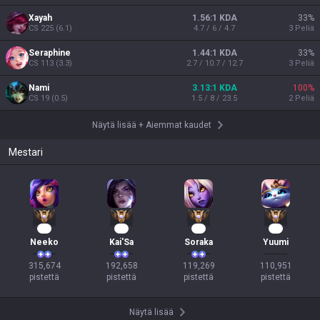
Xayah
1.56:1 KDA
33
%
CS
225
(
6.1
)
4.7 / 6 / 4.7
3
Peliä
Seraphine
1.44:1 KDA
33
%
CS
113
(
3.3
)
2.7 / 10.7 / 12.7
3
Peliä
Nami
3.13:1 KDA
100
%
CS
19
(
0.5
)
1.5 / 8 / 23.5
2
Peliä
Näytä lisää
+
Aiemmat kaudet
Mestari
31
20
13
12
Neeko
Kai'Sa
Soraka
Yuumi
315,674

192,658

119,269

110,951

pistettä
pistettä
pistettä
pistettä
Näytä lisää