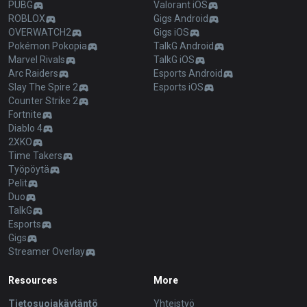
PUBG
Valorant iOS
ROBLOX
Gigs Android
OVERWATCH2
Gigs iOS
Pokémon Pokopia
TalkG Android
Marvel Rivals
TalkG iOS
Arc Raiders
Esports Android
Slay The Spire 2
Esports iOS
Counter Strike 2
Fortnite
Diablo 4
2XKO
Time Takers
Työpöytä
Pelit
Duo
TalkG
Esports
Gigs
Streamer Overlay
Resources
More
Tietosuojakäytäntö
Yhteistyö