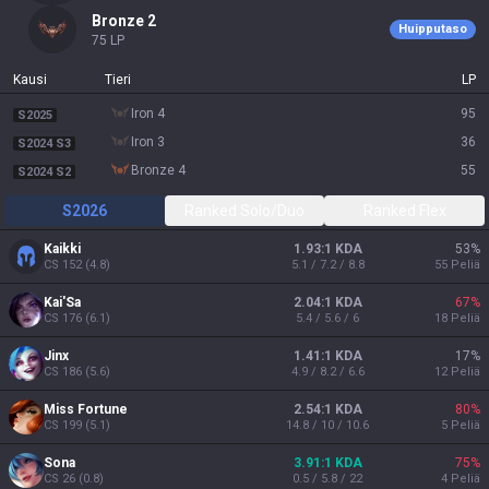
bronze 2
Huipputaso
75
LP
Kausi
Tieri
LP
iron 4
95
S2025
iron 3
36
S2024 S3
bronze 4
55
S2024 S2
S2026
Ranked Solo/Duo
Ranked Flex
Kaikki
1.93:1 KDA
53
%
CS
152
(
4.8
)
5.1 / 7.2 / 8.8
55
Peliä
Kai'Sa
2.04:1 KDA
67
%
CS
176
(
6.1
)
5.4 / 5.6 / 6
18
Peliä
Jinx
1.41:1 KDA
17
%
CS
186
(
5.6
)
4.9 / 8.2 / 6.6
12
Peliä
Miss Fortune
2.54:1 KDA
80
%
CS
199
(
5.1
)
14.8 / 10 / 10.6
5
Peliä
Sona
3.91:1 KDA
75
%
CS
26
(
0.8
)
0.5 / 5.8 / 22
4
Peliä