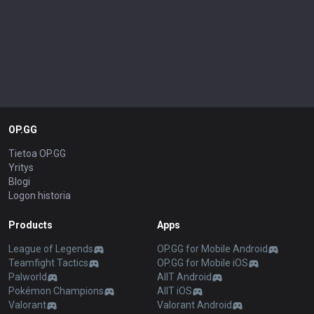
OP.GG
Tietoa OP.GG
Yritys
Blogi
Logon historia
Products
Apps
League of Legends
OP.GG for Mobile Android
Teamfight Tactics
OP.GG for Mobile iOS
Palworld
AllT Android
Pokémon Champions
AllT iOS
Valorant
Valorant Android