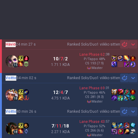
Häviö
24 min 27 s
Ranked Solo/Duo
1 viikko sitten
Sh
Lane Phase
62
:
38
10
/
7
/
2
P/Tappo
48
%
CS
193
(7.9)
1.71:1 KDA
15
master
Voitto
34 min 02 s
Ranked Solo/Duo
1 viikko sitten
Sh
Lane Phase
69
:
31
12
/
4
/
7
P/Tappo
46
%
CS
281
(8.3)
4.75:1 KDA
18
master
Voitto
40 min 26 s
Ranked Solo/Duo
1 viikko sitten
Sh
Lane Phase
43
:
57
7
/
11
/
18
P/Tappo
52
%
CS
266
(6.6)
2.27:1 KDA
18
master