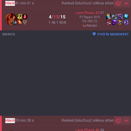
Häviö
41 min 51 s
Ranked Solo/Duo
2 viikkoa sitten
Sh
Lane Phase
43
:
57
4
/
13
/
15
P/Tappo
41
%
CS
292
(7)
1.46:1 KDA
18
master
MAINOS
POISTA MAINOKSET
Häviö
29 min 28 s
Ranked Solo/Duo
2 viikkoa sitten
Sh
Lane Phase
46
:
54