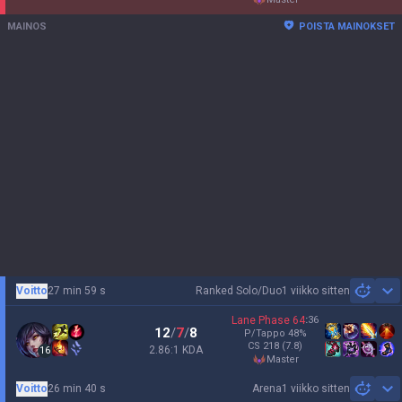
MAINOS
POISTA MAINOKSET
Voitto
27 min 59 s
Ranked Solo/Duo
1 viikko sitten
Sh
Lane Phase
64
:
36
12
/
7
/
8
P/Tappo
48
%
CS
218
(7.8)
2.86:1 KDA
16
master
Voitto
26 min 40 s
Arena
1 viikko sitten
Sh