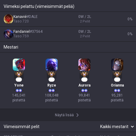
Viimeksi pelattu (viimeisimmät peliä)
Kanavié
#
DALE
0W / 2L
0
%
Taso
720
2
Pelit
Fandaniel
#
37564
0W / 2L
0
%
Taso
759
2
Pelit
Mestari
16
12
12
11
Yone
Ryze
Aurora
Orianna
145,041

108,048

99,841

95,281

pistettä
pistettä
pistettä
pistettä
Näytä lisää
Viimeisimmät pelit