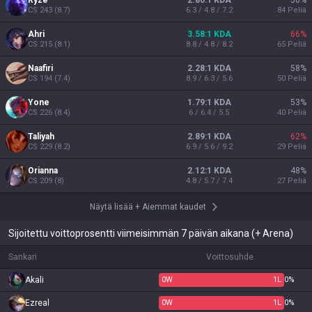
Ryze
2.80:1 KDA
56
%
CS
243
(
8.7
)
6.3 / 4.8 / 7.2
84
Peliä
Ahri
3.58:1 KDA
66
%
CS
215
(
8.1
)
8.8 / 4.8 / 8.2
65
Peliä
Naafiri
2.28:1 KDA
58
%
CS
194
(
7.4
)
8.9 / 6.3 / 5.6
50
Peliä
Yone
1.79:1 KDA
53
%
CS
226
(
8.4
)
6 / 6.4 / 5.5
40
Peliä
Taliyah
2.89:1 KDA
62
%
CS
229
(
8.2
)
6.9 / 5.6 / 9.2
29
Peliä
Orianna
2.12:1 KDA
48
%
CS
209
(
8
)
4.8 / 5.7 / 7.4
27
Peliä
Näytä lisää
+
Aiemmat kaudet
Sijoitettu voittoprosentti viimeisimmän 7 päivän aikana (+ Arena)
Sankari
Voittosuhde
Akali
0
W
1
L
0%
Ezreal
0
W
1
L
0%