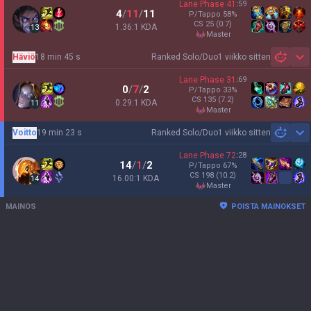
Lane Phase
41
:
59
4
/
11
/
11
P/Tappo
58
%
CS
25
(0.7)
1.36:1 KDA
13
master
Häviö
18 min 45 s
Ranked Solo/Duo
1 viikko sitten
Sh
Lane Phase
31
:
69
0
/
7
/
2
P/Tappo
33
%
CS
135
(7.2)
0.29:1 KDA
11
master
Voitto
19 min 23 s
Ranked Solo/Duo
1 viikko sitten
Sh
Lane Phase
72
:
28
14
/
1
/
2
P/Tappo
67
%
CS
198
(10.2)
16.00:1 KDA
14
master
MAINOS
POISTA MAINOKSET