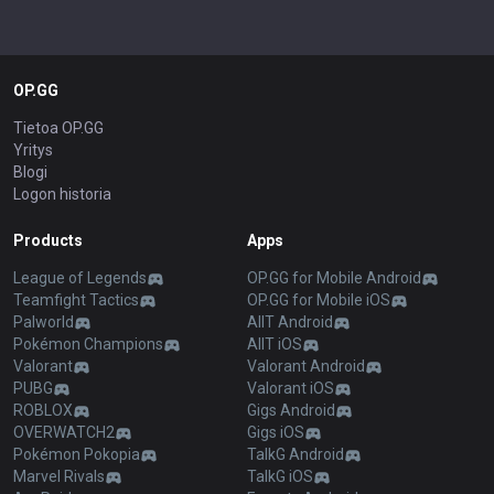
OP.GG
Tietoa OP.GG
Yritys
Blogi
Logon historia
Products
Apps
League of Legends
OP.GG for Mobile Android
Teamfight Tactics
OP.GG for Mobile iOS
Palworld
AllT Android
Pokémon Champions
AllT iOS
Valorant
Valorant Android
PUBG
Valorant iOS
ROBLOX
Gigs Android
OVERWATCH2
Gigs iOS
Pokémon Pokopia
TalkG Android
Marvel Rivals
TalkG iOS