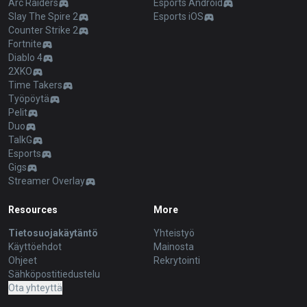
Arc Raiders
Esports Android
Slay The Spire 2
Esports iOS
Counter Strike 2
Fortnite
Diablo 4
2XKO
Time Takers
Työpöytä
Pelit
Duo
TalkG
Esports
Gigs
Streamer Overlay
Resources
More
Tietosuojakäytäntö
Yhteistyö
Käyttöehdot
Mainosta
Ohjeet
Rekrytointi
Sähköpostitiedustelu
Ota yhteyttä