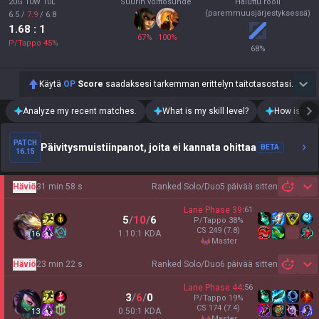
20G 10W 10L
Suurin voittosuhde
Haluttu rooli
(paremmuusjärjestyksessä)
6.5
/
7.9
/
6.8
1.68
: 1
67
%
100
%
P/Tappo
45
%
68
%
Käytä
OP
Score
saadaksesi tarkemman erittelyn taitotasostasi.
Analyze my recent matches.
What is my skill level?
How is my t
PATCH
Päivitysmuistiinpanot, joita ei kannata ohittaa
BETA
16.15
Häviö
31 min 58 s
Ranked Solo/Duo
5 päivää sitten
Sh
Lane Phase
39
:
61
5
/
10
/
6
P/Tappo
38
%
CS
249
(7.8)
1.10:1 KDA
16
master
Häviö
23 min 22 s
Ranked Solo/Duo
6 päivää sitten
Sh
Lane Phase
44
:
56
3
/
6
/
0
P/Tappo
19
%
CS
174
(7.4)
0.50:1 KDA
13
master