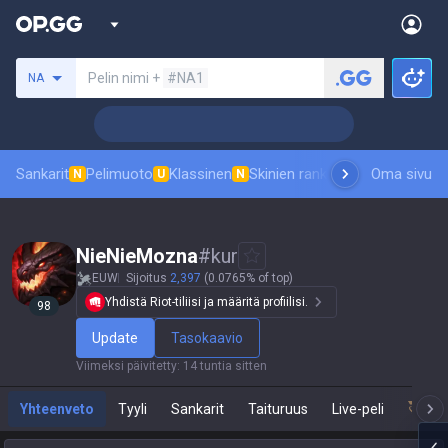
Hae summoneria
Pelin nimi +
#NA1
NA
Sankarit
Pelimuoto
Klassinen
Skinien ranking
Tulostaulukot
Oma sivu
P
N
U
N
NieNieMozna
#
kur
EUW
Sijoitus
2,397
(0.0765% of top)
Yhdistä Riot-tiliisi ja määritä profiilisi.
98
Update
Tasokaavio
Viimeksi päivitetty
:
14 tuntia sitten
Yhteenveto
Tyyli
Sankarit
Taituruus
Live-peli
Tea