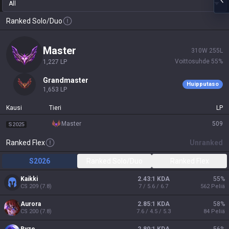
All
Ranked Solo/Duo
master
310
W
255
L
Voittosuhde
55
%
1,227
LP
grandmaster
Huipputaso
1,653
LP
Kausi
Tieri
LP
master
509
S2025
Ranked Flex
Unranked
S2026
Ranked Solo/Duo
Ranked Flex
Kaikki
2.43:1 KDA
55
%
CS
209
(
7.8
)
7 / 5.6 / 6.7
562
Peliä
Aurora
2.85:1 KDA
58
%
CS
200
(
7.8
)
7.6 / 4.5 / 5.3
84
Peliä