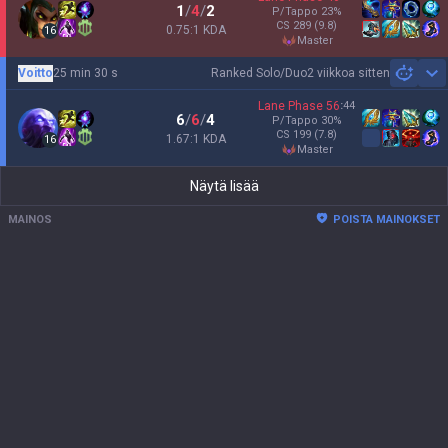
1
/
4
/
2
P/Tappo
23
%
CS
289
(9.8)
0.75:1 KDA
16
master
Voitto
25 min 30 s
Ranked Solo/Duo
2 viikkoa sitten
Sh
Lane Phase
56
:
44
6
/
6
/
4
P/Tappo
30
%
CS
199
(7.8)
1.67:1 KDA
16
master
Näytä lisää
MAINOS
POISTA MAINOKSET