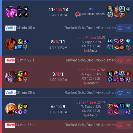
11
/
12
/
18
#2
(
Joukkue Raptorit
)
2.42:1 KDA
18
Voitto
34 min 35 s
Ranked Solo/Duo
1 viikko sitten
Sh
Lane Phase
65
:
35
8
/
6
/
11
P/Tappo
37
%
CS
290
(8.4)
3.17:1 KDA
18
master
Häviö
15 min 22 s
Ranked Solo/Duo
1 viikko sitten
Sh
Lane Phase
47
:
53
3
/
4
/
1
P/Tappo
50
%
CS
126
(8.2)
1.00:1 KDA
11
master
Voitto
28 min 30 s
Ranked Solo/Duo
1 viikko sitten
Sh
Lane Phase
26
:
74
6
/
13
/
9
P/Tappo
42
%
CS
209
(7.3)
1.15:1 KDA
16
master
Häviö
34 min 36 s
Ranked Solo/Duo
1 viikko sitten
Sh