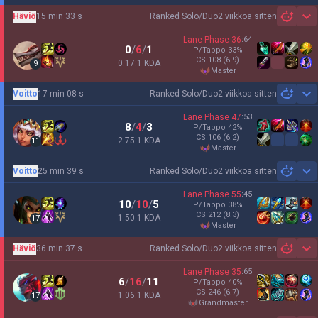
Häviö
15 min 33 s
Ranked Solo/Duo
2 viikkoa sitten
Sh
Lane Phase
36
:
64
0
/
6
/
1
P/Tappo
33
%
CS
108
(6.9)
0.17:1 KDA
9
master
Voitto
17 min 08 s
Ranked Solo/Duo
2 viikkoa sitten
Sh
Lane Phase
47
:
53
8
/
4
/
3
P/Tappo
42
%
CS
106
(6.2)
2.75:1 KDA
11
master
Voitto
25 min 39 s
Ranked Solo/Duo
2 viikkoa sitten
Sh
Lane Phase
55
:
45
10
/
10
/
5
P/Tappo
38
%
CS
212
(8.3)
1.50:1 KDA
17
master
Häviö
36 min 37 s
Ranked Solo/Duo
2 viikkoa sitten
Sh
Lane Phase
35
:
65
6
/
16
/
11
P/Tappo
40
%
CS
246
(6.7)
1.06:1 KDA
17
grandmaster