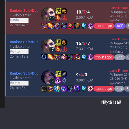
Lane Phase
Ranked Solo/Duo
10
/
7
/
4
P/Tappo
64
1 viikko sitten
CS
214
(7.7)
2.00:1 KDA
17
Häviö
master
27 min 47 s
tuplatappo
ACE
Lane Phase
Ranked Solo/Duo
15
/
3
/
7
P/Tappo
51
1 viikko sitten
CS
185
(7.3)
7.33:1 KDA
17
Voitto
master
25 min 18 s
triplatappo
2nd
Lane Phase
Ranked Solo/Duo
9
/
4
/
3
P/Tappo
29
1 viikko sitten
CS
246
(9.3)
3.00:1 KDA
17
Voitto
master
26 min 34 s
tuplatappo
4th
R
Näytä lisää