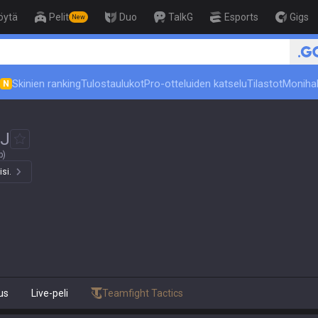
öytä
Pelit
Duo
TalkG
Esports
Gigs
New
Skinien ranking
Tulostaulukot
Pro-otteluiden katselu
Tilastot
Moniha
N
J
p)
isi.
us
Live-peli
Teamfight Tactics