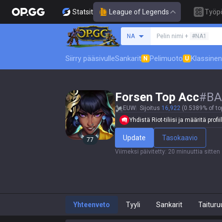
Statsit
League of Legends
Työp
Hae summoneria
NA
Pelin nimi +
#NA1
Siirry pääsivulle
Sankarit
Pelimuoto
Klassinen
N
U
Forsen Top Acc
#
BA
EUW
Sijoitus
16,922
(0.5389% of to
Yhdistä Riot-tiliisi ja määritä profiil
Update
Tasokaavio
77
Viimeksi päivitetty
:
20 minuuttia sitten
Yhteenveto
Tyyli
Sankarit
Taituru