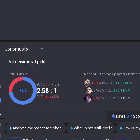
Jonomuoto
Viimeisimmät pelit
19G 14W 5L
Recent 19 games played champi
L
100
%
(
4W / 0L
)
3.18:1 KDA
9.7
/
6.1
/
5.9
%
2.58
: 1
74
%
50
%
(
2W / 2L
)
3.53:1 KDA
P/Tappo
42
%
67
%
(
2W / 1L
)
2.10:1 KDA
P
Käytä
OP
Sco
8
Analyze my recent matches.
What is my skill level?
How is my
d