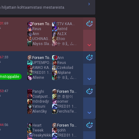
iljattain kohtaamistasi mestareista.
31
:
69
Forsen Top Acc
TTV KAAGAROO
%
Reus
Astrid
Ann
ΛŁΣX
UCHINAGA AERI
Etoo
Abyss Slayer
十 Ｂ廴 厶 Ð 티 十
Show More Detail Games
67
:
33
Forsen Top Acc
Ann
%
UPTEMPO SNIFFER
Reus
RAIKO KATA KING
Czekolad
TRED31 144A
Aliplane
Unstoppable
Alleine
十 Ｂ廴 厶 Ð 티 十
Show More Detail Games
53
:
47
Panghi
Forsen Top Acc
%
Coatpustmain
큰 호랑이
m0rdredjr
eomer
Yatsuni
TRED31 144A
AlienSky
FerchisTeemo
Show More Detail Games
44
:
56
Heart
Forsen Top Acc
%
Tweek
gohh
FreakyNikki
TRED31 144A