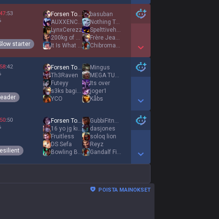
Show More Detail Games
47
:
53
Forsen Top Acc
basuban
%
AUXXENCE CHALLXD
Nothing To Lose
LynxCerezz
Spelttivehnä
200kg of cute
Frère Jean Low
Slow starter
It Is What It Is
Chibromasoeur
Show More Detail Games
58
:
42
Forsen Top Acc
Mingus
%
Th3Raven
MEGA TURK
Futeyy
Its over
s3ks bagimlisi
joger1
Leader
YCO
Kåbs
Show More Detail Games
50
:
50
Forsen Top Acc
GubbiFitness
%
16 yo jg kıng
dasjones
Fruitless
soloq lion
DS Sefa
Reyz
esilient
Bowling Billy
Gandalf Fiddler
Show More Detail Games
POISTA MAINOKSET