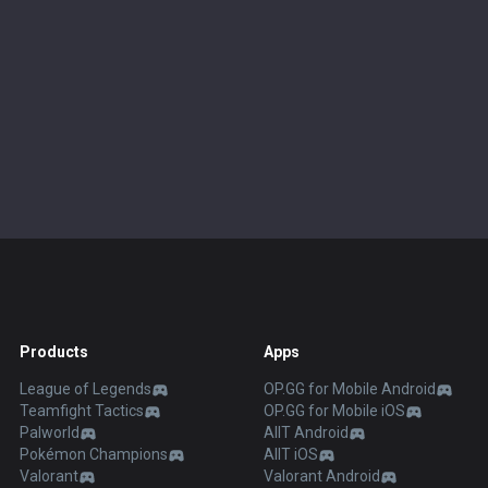
Products
Apps
League of Legends
OP.GG for Mobile Android
Teamfight Tactics
OP.GG for Mobile iOS
Palworld
AllT Android
Pokémon Champions
AllT iOS
Valorant
Valorant Android