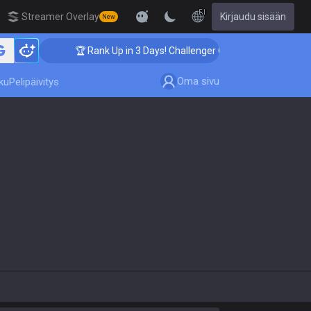
FI
Streamer Overlay
Kirjaudu sisään
New
🏆 Rank Up in 3 Days! Challenger Coaching
Oma sivu
ku
Pelipäivitys