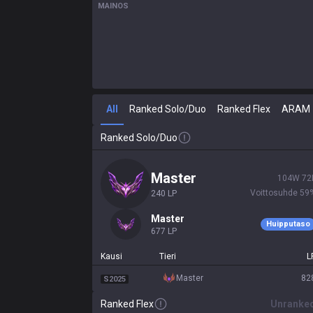
MAINOS
All
Ranked Solo/Duo
Ranked Flex
ARAM
Ranked Solo/Duo
master
104
W
72
Voittosuhde
59
240
LP
master
Huipputaso
677
LP
Kausi
Tieri
L
master
82
S2025
Ranked Flex
Unranke