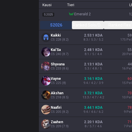
Kausi
Tieri
L
emerald 2
1
S2025
S2026
Ranked Solo/Duo
Ranked Flex
Kaikki
2.53:1 KDA
59
CS
228
(
8.2
)
8.3 / 5.3 / 5.2
175
Pel
Kai'Sa
2.48:1 KDA
55
CS
240
(
8.7
)
8.1 / 5 / 4.4
20
Pel
Shyvana
2.13:1 KDA
44
CS
233
(
8.6
)
5.3 / 4.8 / 5
16
Pel
Vayne
3.16:1 KDA
60
CS
225
(
8
)
9.4 / 4.2 / 3.9
15
Pel
Akshan
3.72:1 KDA
70
CS
218
(
8.5
)
13.3 / 4.7 / 4.2
10
Pel
Naafiri
3.44:1 KDA
78
CS
205
(
8.2
)
9.4 / 4.6 / 6.2
9
Pel
Zaahen
2.20:1 KDA
71
CS
209
(
7.9
)
8 / 5.7 / 4.6
7
Pel