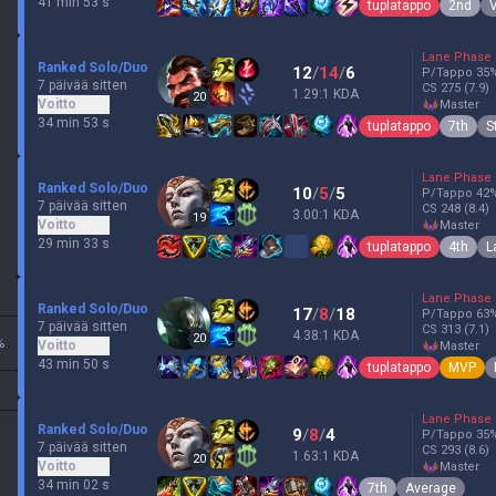
41 min 53 s
tuplatappo
2nd
V
Lane Phase
Ranked Solo/Duo
12
/
14
/
6
P/Tappo
35
7 päivää sitten
CS
275
(7.9)
1.29:1 KDA
20
Voitto
master
34 min 53 s
tuplatappo
7th
S
Lane Phase
Ranked Solo/Duo
10
/
5
/
5
P/Tappo
42
7 päivää sitten
CS
248
(8.4)
3.00:1 KDA
19
Voitto
master
29 min 33 s
tuplatappo
4th
L
Lane Phase
Ranked Solo/Duo
17
/
8
/
18
P/Tappo
63
7 päivää sitten
CS
313
(7.1)
4.38:1 KDA
20
%
Voitto
master
43 min 50 s
tuplatappo
MVP
Lane Phase
Ranked Solo/Duo
9
/
8
/
4
P/Tappo
35
7 päivää sitten
CS
293
(8.6)
1.63:1 KDA
20
Voitto
master
34 min 02 s
7th
Average