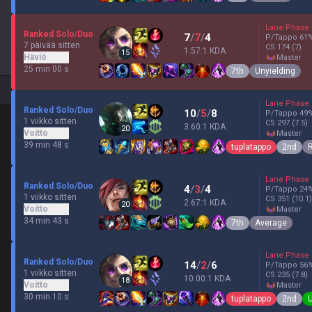
Lane Phase
Ranked Solo/Duo
7
/
7
/
4
P/Tappo
61
7 päivää sitten
CS
174
(7)
1.57:1 KDA
15
Häviö
master
25 min 00 s
7th
Unyielding
Lane Phase
Ranked Solo/Duo
10
/
5
/
8
P/Tappo
49
1 viikko sitten
CS
297
(7.5)
3.60:1 KDA
20
Voitto
master
39 min 48 s
tuplatappo
2nd
R
Lane Phase
Ranked Solo/Duo
4
/
3
/
4
P/Tappo
24
1 viikko sitten
CS
351
(10.1)
2.67:1 KDA
20
Voitto
master
34 min 43 s
7th
Average
Lane Phase
Ranked Solo/Duo
14
/
2
/
6
P/Tappo
56
1 viikko sitten
CS
235
(7.8)
10.00:1 KDA
18
Voitto
master
30 min 10 s
tuplatappo
2nd