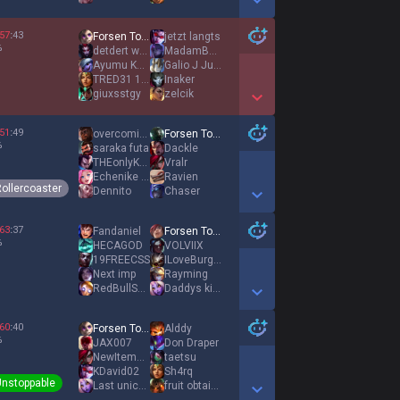
Show More Detail Games
57
:
43
Forsen Top Acc
jetzt langts
%
detdert wolf acc
MadamBelveth
Ayumu Kasuga
Galio J Justice
TRED31 144A
Inaker
giuxsstgy
zelcik
Show More Detail Games
51
:
49
overcoming fears
Forsen Top Acc
%
saraka futa
Dackle
THEonlyKAAN
Vralr
Echenike FanBoy
Ravien
ollercoaster
Dennito
Chaser
Show More Detail Games
63
:
37
Fandaniel
Forsen Top Acc
%
HECAGOD
VOLVIIX
19FREECSS
ILoveBurgerFlip
Next imp
Rayming
RedBullSugarFree
Daddys kitten
Show More Detail Games
60
:
40
Forsen Top Acc
Alddy
%
JAX007
Don Draper
NewItemBladeGun
taetsu
KDavid02
Sh4rq
Unstoppable
Last unicorn
fruit obtainer