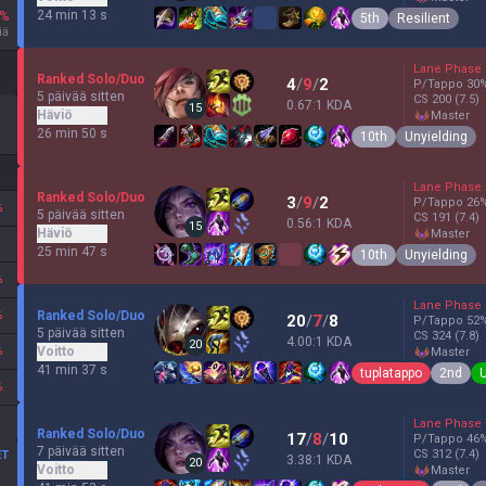
24 min 13 s
%
5th
Resilient
iä
Lane Phase
Ranked Solo/Duo
4
/
9
/
2
P/Tappo
30
5 päivää sitten
CS
200
(7.5)
0.67:1 KDA
15
Häviö
master
26 min 50 s
10th
Unyielding
Lane Phase
Ranked Solo/Duo
3
/
9
/
2
P/Tappo
26
%
5 päivää sitten
CS
191
(7.4)
0.56:1 KDA
15
Häviö
master
25 min 47 s
10th
Unyielding
%
Lane Phase
%
Ranked Solo/Duo
20
/
7
/
8
P/Tappo
52
5 päivää sitten
CS
324
(7.8)
4.00:1 KDA
20
%
Voitto
master
41 min 37 s
tuplatappo
2nd
%
Lane Phase
Ranked Solo/Duo
17
/
8
/
10
P/Tappo
46
7 päivää sitten
CS
312
(7.4)
ET
3.38:1 KDA
20
Voitto
master