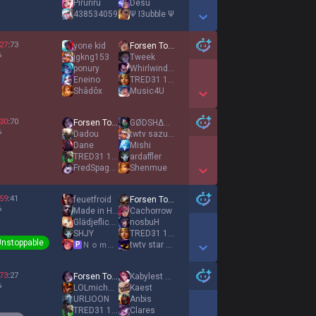
Piruriru
Desu
438534059
Ψ I3ubble Ψ
Show More Detail Games
27
:
73
yone kid
Forsen Top Acc
%
jgkng153
Tweek
ponury
Whirlwind Yasuo
Eneino
TRED31 144A
Shâdôx
Music4U
Show More Detail Games
30
:
70
Forsen Top Acc
GØDSHΔRD DESCΞNT
%
Dadou
twtv sazulol
Dane
Mishi
TRED31 144A
ardaffler
FredSpaghet
Shenmue
Show More Detail Games
59
:
41
feuetfroid
Forsen Top Acc
%
Made in Heaven
Cachorrow
Glädjeflickan
nosbuH
SHJY
TRED31 144A
Unstoppable
Ｎｏｍａｎｚ
twtv star zall
P
Show More Detail Games
73
:
27
Forsen Top Acc
Kabylest French
%
LOLmichael13
Kaest
URLIOON
Anbis
TRED31 144A
Clares