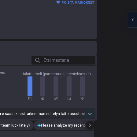
POISTA MAINOKSET
Etsi mestaria
ons
Haluttu rooli (paremmuusjärjestyksessä)
re
saadaksesi tarkemman erittelyn taitotasostasi.
 team luck lately?
Please analyze my recent playstyle.