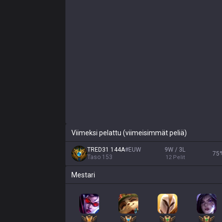
Viimeksi pelattu (viimeisimmät peliä)
TRED31 144A
#
EUW
9W / 3L
75
Taso
153
12
Pelit
Mestari