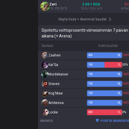
Zeri
3.69:1 KDA
83
CS
292
(
9.7
)
13.3 / 5.3 / 6.3
6
Pel
Näytä lisää
+
Aiemmat kaudet
Sijoitettu voittoprosentti viimeisimmän 7 päivän
aikana (+ Arena)
Sankari
Voittosuhde
Zaahen
4
W
0
L
100
Kai'Sa
1
W
1
L
50%
Mordekaiser
1
W
0
L
100
Graves
1
W
0
L
100
Kog'Maw
1
W
0
L
100
Ambessa
1
W
0
L
100
Locke
0
W
1
L
0%
MAINOS
POISTA MAINOKS