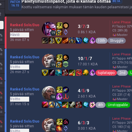
Päivitysmuistiinpanot, joita ei kannata ohittaa
BETA
PATCH
P
16.15
Koottu valitsemasi näkymän mukaan tämän kauden pelaamistasi ja h
2
Lane Phase
Ranked Solo/Duo
3
/
7
/
3
P/Tappo
32
5 päivää sitten
CS
289
(8)
0.86:1 KDA
19
Häviö
master
%
iä
36 min 07 s
10th
Struggle
%
iä
Lane Phase
Ranked Solo/Duo
10
/
1
/
7
P/Tappo
44
5 päivää sitten
CS
279
(10.5)
%
17.00:1 KDA
19
Voitto
master
iä
26 min 27 s
tuplatappo
2nd
%
iä
Lane Phase
Ranked Solo/Duo
4
/
5
/
9
P/Tappo
30
%
5 päivää sitten
CS
231
(7.4)
2.60:1 KDA
18
iä
Voitto
master
31 min 15 s
4th
Unstoppable
%
iä
Lane Phase
Ranked Solo/Duo
%
6
/
3
/
3
P/Tappo
26
5 päivää sitten
iä
CS
183
(7.6)
3.00:1 KDA
16
Voitto
master