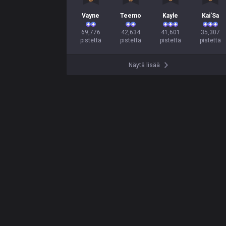
Vayne
Teemo
Kayle
Kai'Sa
69,776

42,634

41,601

35,307

pistettä
pistettä
pistettä
pistettä
Näytä lisää