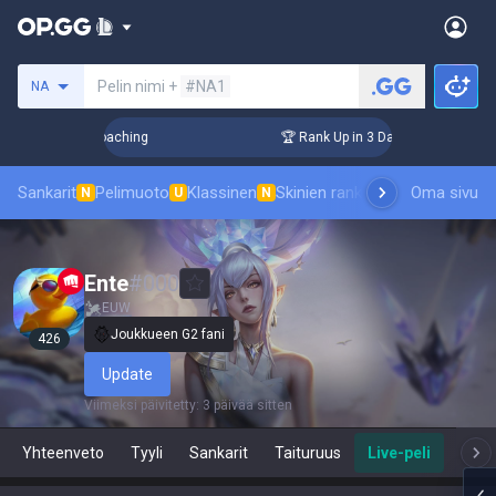
Hae summoneria
Pelin nimi +
#NA1
NA
ys! Challenger Coaching
🏆 Rank Up in 3 Days! Challenger C
Sankarit
Pelimuoto
Klassinen
Skinien ranking
Tulostaulukot
Oma sivu
P
N
U
N
Ente
#
000
EUW
Joukkueen G2 fani
426
Update
Viimeksi päivitetty
:
3 päivää sitten
Yhteenveto
Tyyli
Sankarit
Taituruus
Live-peli
Te