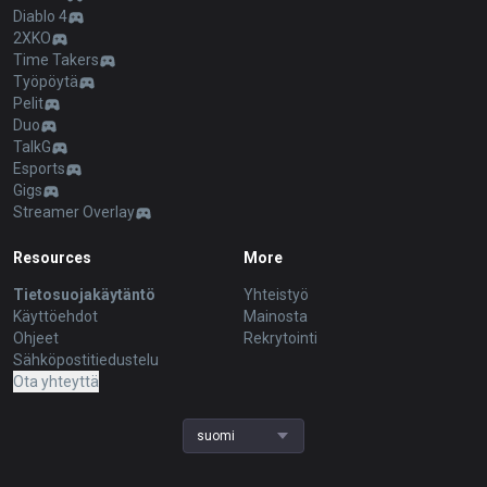
Diablo 4
2XKO
Time Takers
Työpöytä
Pelit
Duo
TalkG
Esports
Gigs
Streamer Overlay
Resources
More
Tietosuojakäytäntö
Yhteistyö
Käyttöehdot
Mainosta
Ohjeet
Rekrytointi
Sähköpostitiedustelu
Ota yhteyttä
suomi