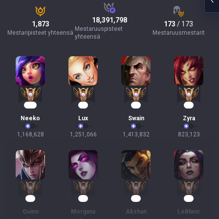
18,391,798
1,873
173
/ 173
Mestaruuspisteet
Mestaripisteet yhteensä
Mestaruusmestarit
yhteensä
108
92
80
76
Neeko
Lux
Swain
Zyra
1,168,628
1,251,066
1,413,832
823,123
59
59
56
54
Quinn
Morgana
Akshan
LeBlanc