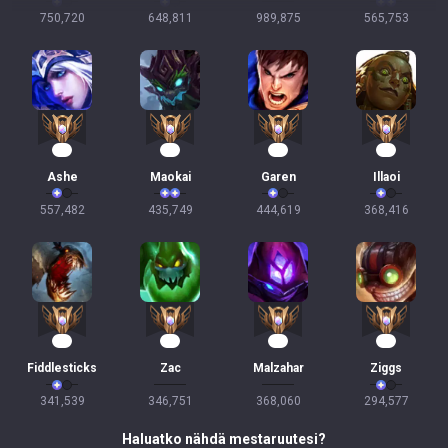
750,720
648,811
989,875
565,753
52
42
38
35
Ashe
Maokai
Garen
Illaoi
557,482
435,749
444,619
368,416
34
30
28
28
Fiddlesticks
Zac
Malzahar
Ziggs
341,539
346,751
368,060
294,577
Haluatko nähdä mestaruutesi?