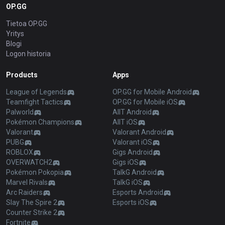
OP.GG
Tietoa OP.GG
Yritys
Blogi
Logon historia
Products
Apps
League of Legends
OP.GG for Mobile Android
Teamfight Tactics
OP.GG for Mobile iOS
Palworld
AllT Android
Pokémon Champions
AllT iOS
Valorant
Valorant Android
PUBG
Valorant iOS
ROBLOX
Gigs Android
OVERWATCH2
Gigs iOS
Pokémon Pokopia
TalkG Android
Marvel Rivals
TalkG iOS
Arc Raiders
Esports Android
Slay The Spire 2
Esports iOS
Counter Strike 2
Fortnite