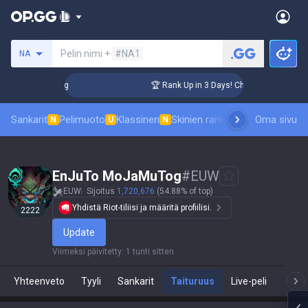
Hae summoneria
Pelin nimi +
#NA1
NA
llenger Coaching
🏆 Rank Up in 3 Days! Challenger Coaching
Sankarit
Pelimuoto
Klassinen
Skinien ranking
Tulostaulukot
Oma sivu
P
N
U
N
EnJuTo MoJaMuTog
#
EUW
EUW
Sijoitus
1,720,676
(54.88% of top)
Yhdistä Riot-tiliisi ja määritä profiilisi.
2222
Update
Viimeksi päivitetty
:
1 tunti sitten
Yhteenveto
Tyyli
Sankarit
Taituruus
Live-peli
Te