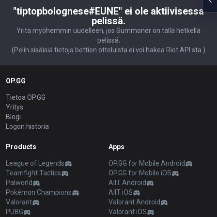
"tiptopbolognese#EUNE" ei ole aktiivisessa
pelissä.
Yritä myöhemmin uudelleen, jos Summoner on tällä hetkellä
pelissä.
(Pelin sisäisiä tietoja bottien otteluista ei voi hakea Riot API:sta.)
OP.GG
Tietoa OP.GG
Yritys
Blogi
Logon historia
Products
Apps
League of Legends
OP.GG for Mobile Android
Teamfight Tactics
OP.GG for Mobile iOS
Palworld
AllT Android
Pokémon Champions
AllT iOS
Valorant
Valorant Android
PUBG
Valorant iOS