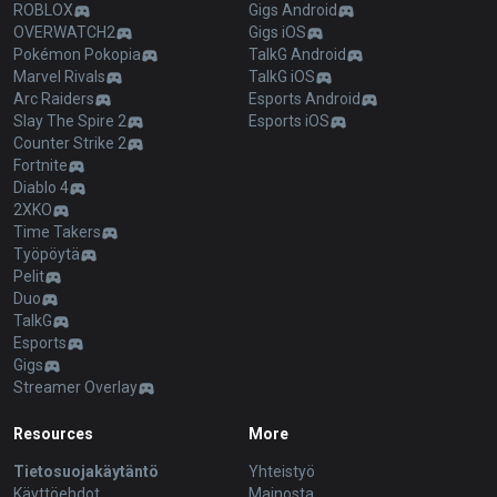
ROBLOX
Gigs Android
OVERWATCH2
Gigs iOS
Pokémon Pokopia
TalkG Android
Marvel Rivals
TalkG iOS
Arc Raiders
Esports Android
Slay The Spire 2
Esports iOS
Counter Strike 2
Fortnite
Diablo 4
2XKO
Time Takers
Työpöytä
Pelit
Duo
TalkG
Esports
Gigs
Streamer Overlay
Resources
More
Tietosuojakäytäntö
Yhteistyö
Käyttöehdot
Mainosta