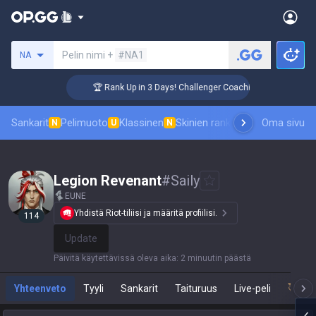
Hae summoneria
Pelin nimi +
#NA1
NA
🏆 Rank Up in 3 Days! Challenger Coaching
Sankarit
Pelimuoto
Klassinen
Skinien ranking
Tulostaulukot
Oma sivu
P
N
U
N
Legion Revenant
#
Saily
EUNE
Yhdistä Riot-tiliisi ja määritä profiilisi.
114
Update
Päivitä käytettävissä oleva aika
:
2 minuutin päästä
Yhteenveto
Tyyli
Sankarit
Taituruus
Live-peli
Tea