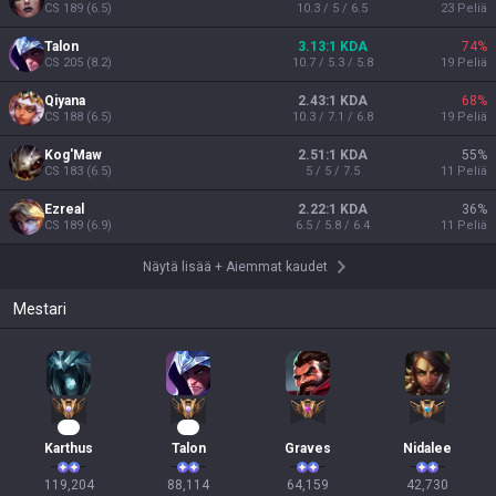
CS
189
(
6.5
)
10.3 / 5 / 6.5
23
Peliä
Talon
3.13:1 KDA
74
%
CS
205
(
8.2
)
10.7 / 5.3 / 5.8
19
Peliä
Qiyana
2.43:1 KDA
68
%
CS
188
(
6.5
)
10.3 / 7.1 / 6.8
19
Peliä
Kog'Maw
2.51:1 KDA
55
%
CS
183
(
6.5
)
5 / 5 / 7.5
11
Peliä
Ezreal
2.22:1 KDA
36
%
CS
189
(
6.9
)
6.5 / 5.8 / 6.4
11
Peliä
Näytä lisää
+
Aiemmat kaudet
Mestari
13
11
Karthus
Talon
Graves
Nidalee
119,204

88,114

64,159

42,730
