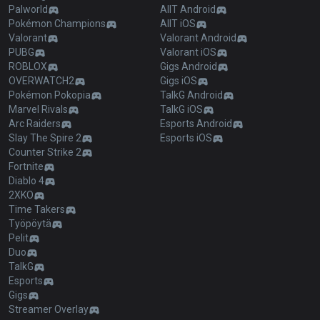
Palworld
AllT Android
Pokémon Champions
AllT iOS
Valorant
Valorant Android
PUBG
Valorant iOS
ROBLOX
Gigs Android
OVERWATCH2
Gigs iOS
Pokémon Pokopia
TalkG Android
Marvel Rivals
TalkG iOS
Arc Raiders
Esports Android
Slay The Spire 2
Esports iOS
Counter Strike 2
Fortnite
Diablo 4
2XKO
Time Takers
Työpöytä
Pelit
Duo
TalkG
Esports
Gigs
Streamer Overlay