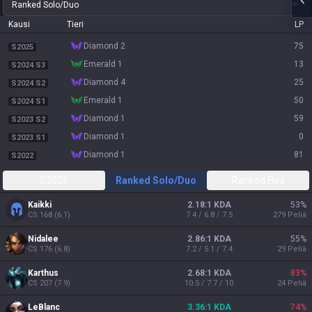
Ranked Solo/Duo
Kausi
Tieri
LP
diamond 2
75
S2025
emerald 1
13
S2024 S3
diamond 4
25
S2024 S2
emerald 1
50
S2024 S1
diamond 1
59
S2023 S2
diamond 1
0
S2023 S1
diamond 1
81
S2022
S2025
Ranked Solo/Duo
Ranked Flex
Kaikki
2.18:1 KDA
53
%
CS
168
(
6.1
)
7.4 / 6.8 / 7.5
279
Peliä
Nidalee
2.86:1 KDA
55
%
CS
176
(
6.8
)
7.2 / 5.1 / 7.4
29
Peliä
Karthus
2.68:1 KDA
83
%
CS
207
(
7.9
)
10.5 / 7.7 / 10
24
Peliä
LeBlanc
3.36:1 KDA
74
%