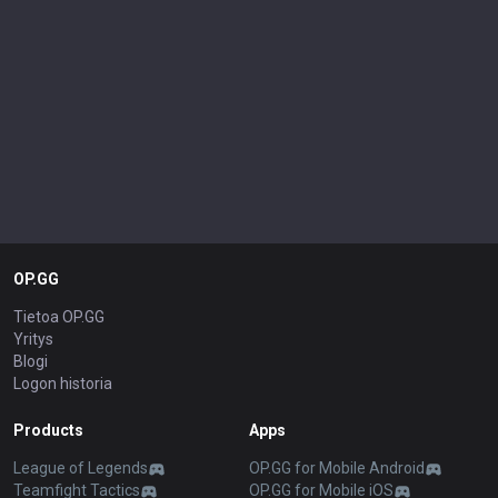
OP.GG
Tietoa OP.GG
Yritys
Blogi
Logon historia
Products
Apps
League of Legends
OP.GG for Mobile Android
Teamfight Tactics
OP.GG for Mobile iOS