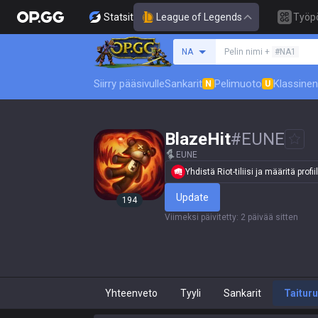
Statsit
League of Legends
Työp
Hae summoneria
NA
Pelin nimi +
#NA1
Siirry pääsivulle
Sankarit
Pelimuoto
Klassinen
N
U
BlazeHit
#
EUNE
EUNE
Yhdistä Riot-tiliisi ja määritä profiil
Update
194
Viimeksi päivitetty
:
2 päivää sitten
Yhteenveto
Tyyli
Sankarit
Taitur