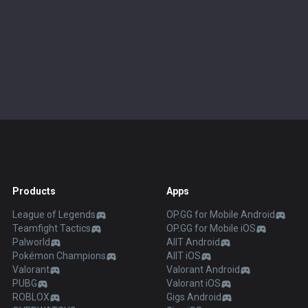
Products
Apps
League of Legends
OP.GG for Mobile Android
Teamfight Tactics
OP.GG for Mobile iOS
Palworld
AllT Android
Pokémon Champions
AllT iOS
Valorant
Valorant Android
PUBG
Valorant iOS
ROBLOX
Gigs Android