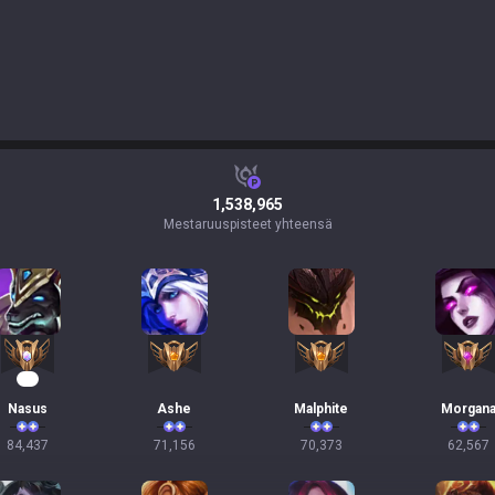
1,538,965
Mestaruuspisteet yhteensä
10
Nasus
Ashe
Malphite
Morgan
84,437
71,156
70,373
62,567