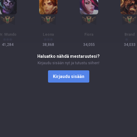
Dr. Mundo
Leona
Fiora
Brand
41,284
38,868
34,055
34,033
Haluatko nähdä mestaruutesi?
Kirjaudu sisään nyt ja tutustu siihen!
Kirjaudu sisään