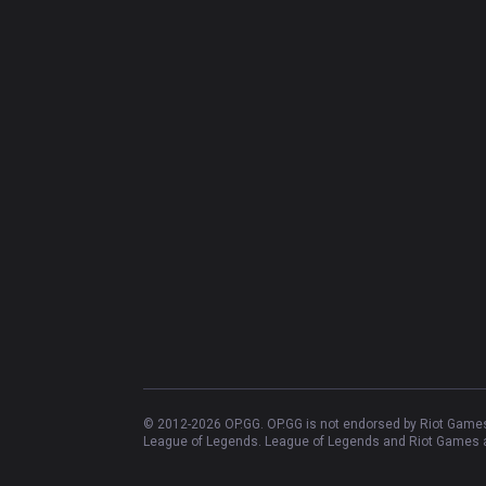
© 2012-
2026
OP.GG. OP.GG is not endorsed by Riot Games 
League of Legends. League of Legends and Riot Games ar