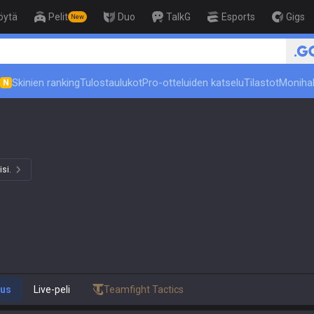
öytä
Pelit
Duo
TalkG
Esports
Gigs
New
🏆 Rank Up in 3 Days! Challeng
Skinien ranking
Tulostaulukot
Pro-otteluiden katselu
Tilastot
Moniha
N
isi.
uus
Live-peli
Teamfight Tactics