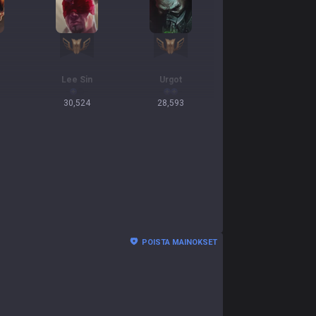
Lee Sin
Urgot
30,524
28,593
POISTA MAINOKSET