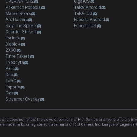
OVERWATCH2
Gigs iOS
Pokémon Pokopia
TalkG Android
Marvel Rivals
TalkG iOS
Arc Raiders
Esports Android
Slay The Spire 2
Esports iOS
Counter Strike 2
Fortnite
Diablo 4
2XKO
Time Takers
Työpöytä
Pelit
Duo
TalkG
Esports
Gigs
Streamer Overlay
and does not reflect the views or opinions of Riot Games or anyone officially in
e trademarks or registered trademarks of Riot Games, Inc. League of Legends ©