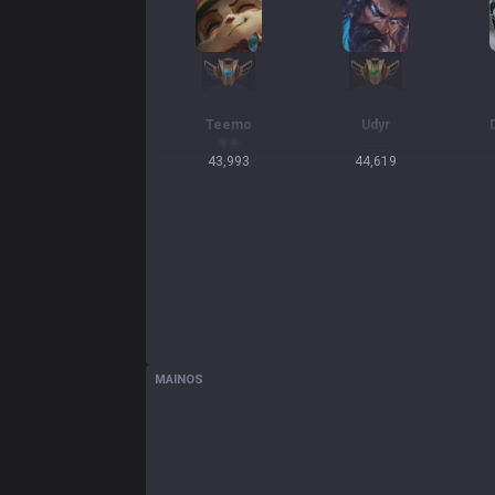
Teemo
Udyr
43,993
44,619
MAINOS