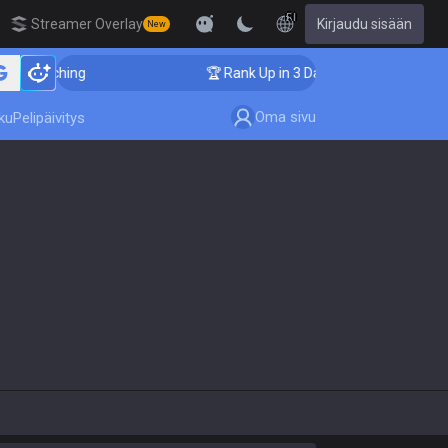
FI
Streamer Overlay
Kirjaudu sisään
New
er Coaching
🏆 Rank Up in 3 Days! Challenger Coachin
Oma sivu
ku
Pelipäivitys