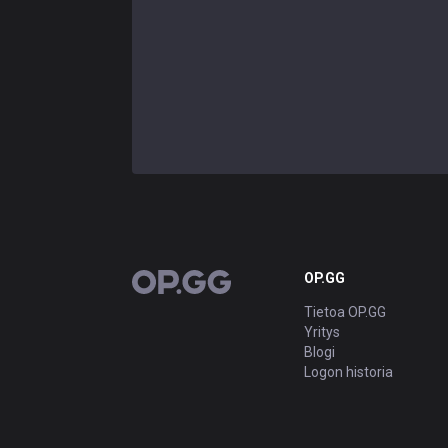
OP.GG
OP.GG
Tietoa OP.GG
Yritys
Blogi
Logon historia