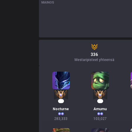
MAINOS
336
Mestaripisteet yhteensä
28
12
Nocturne
Amumu
283,333
103,027