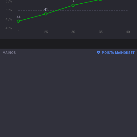
7
55%
41
50%
44
45%
40%
0
25
30
35
40
MAINOS
POISTA MAINOKSET