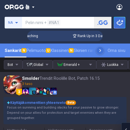
Hae summoneria
Pelin nimi +
#NA1
NA
s! Challenger Coaching
🏆 Rank Up in 3 Days! Challenger Co
Sankarit
Pelimuoto
Klassinen
Skinien ranking
Tulostaulukot
Oma sivu
P
N
U
N
Bot
Global
Emerald +
Luokka
Smolder
Trendit Roolille Bot, Patch 16.15
3 taso
Q
W
E
R
Käyttäjäkommenttien yhteenveto
Beta
Focus on surviving and building stacks for your passive to grow stronger.
Depend on your allies for protection and target enemies when they are
grouped together.