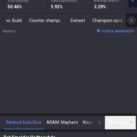
Voittosuhde
Valintaprosentti
Banniprosentti
50.46
%
3.92
%
2.29
%
vs. Build
Counter championit
Esineet
Champion-synergiat
R
MAINOS
POISTA MAINOKSET
Ranked Solo/Duo
ARAM: Mayhem
Klassinen
Näytä lisää
Arena
T
N