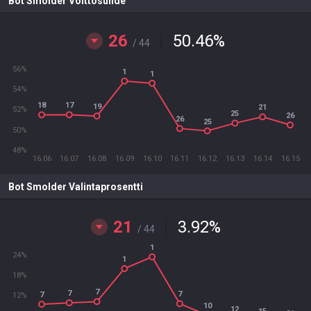
Bot Smolder Voittosuhde
26
50.46
%
/ 44
56%
1
1
54%
17
18
19
21
52%
25
26
26
25
50%
48%
16.06
16.07
16.08
16.09
16.10
16.11
16.12
16.13
16.14
16.15
Bot Smolder Valintaprosentti
21
3.92
%
/ 44
1
24%
1
18%
7
7
7
7
12%
10
12