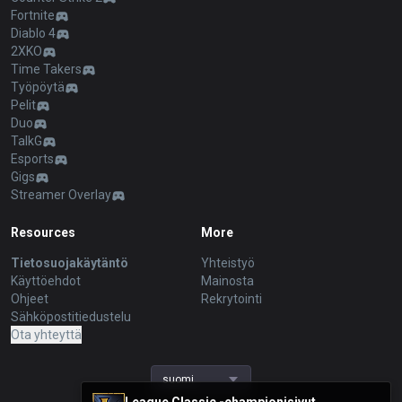
Fortnite
Diablo 4
2XKO
Time Takers
Työpöytä
Pelit
Duo
TalkG
Esports
Gigs
Streamer Overlay
Resources
More
Tietosuojakäytäntö
Yhteistyö
Käyttöehdot
Mainosta
Ohjeet
Rekrytointi
Sähköpostitiedustelu
Ota yhteyttä
suomi