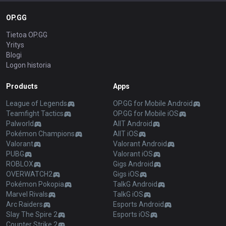
OP.GG
Tietoa OP.GG
Yritys
Blogi
Logon historia
Products
Apps
League of Legends
OP.GG for Mobile Android
Teamfight Tactics
OP.GG for Mobile iOS
Palworld
AllT Android
Pokémon Champions
AllT iOS
Valorant
Valorant Android
PUBG
Valorant iOS
ROBLOX
Gigs Android
OVERWATCH2
Gigs iOS
Pokémon Pokopia
TalkG Android
Marvel Rivals
TalkG iOS
Arc Raiders
Esports Android
Slay The Spire 2
Esports iOS
Counter Strike 2