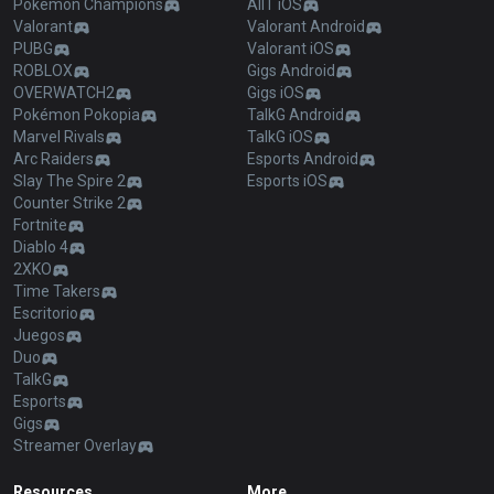
Pokémon Champions
AllT iOS
Valorant
Valorant Android
PUBG
Valorant iOS
ROBLOX
Gigs Android
OVERWATCH2
Gigs iOS
Pokémon Pokopia
TalkG Android
Marvel Rivals
TalkG iOS
Arc Raiders
Esports Android
Slay The Spire 2
Esports iOS
Counter Strike 2
Fortnite
Diablo 4
2XKO
Time Takers
Escritorio
Juegos
Duo
TalkG
Esports
Gigs
Streamer Overlay
Resources
More