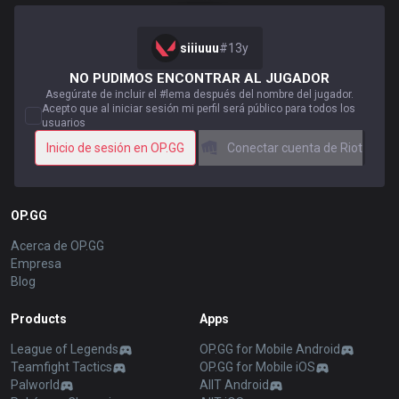
siiiuuu
#
13y
NO PUDIMOS ENCONTRAR AL JUGADOR
Asegúrate de incluir el #lema después del nombre del jugador.
Acepto que al iniciar sesión mi perfil será público para todos los
usuarios
Inicio de sesión en OP.GG
Conectar cuenta de Riot
OP.GG
Acerca de OP.GG
Empresa
Blog
Products
Apps
League of Legends
OP.GG for Mobile Android
Teamfight Tactics
OP.GG for Mobile iOS
Palworld
AllT Android