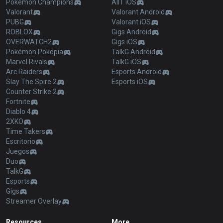
Pokémon Champions
AllT iOS
Valorant
Valorant Android
PUBG
Valorant iOS
ROBLOX
Gigs Android
OVERWATCH2
Gigs iOS
Pokémon Pokopia
TalkG Android
Marvel Rivals
TalkG iOS
Arc Raiders
Esports Android
Slay The Spire 2
Esports iOS
Counter Strike 2
Fortnite
Diablo 4
2XKO
Time Takers
Escritorio
Juegos
Duo
TalkG
Esports
Gigs
Streamer Overlay
Resources
More