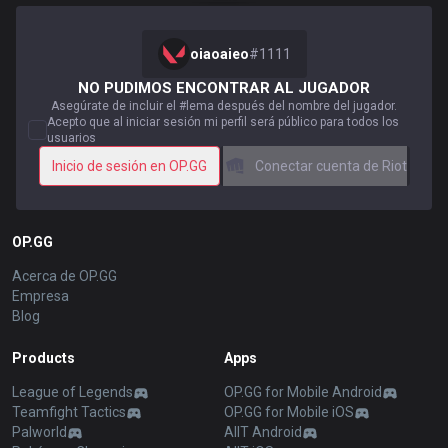
oiaoaieo
#
1111
NO PUDIMOS ENCONTRAR AL JUGADOR
Asegúrate de incluir el #lema después del nombre del jugador.
Acepto que al iniciar sesión mi perfil será público para todos los
usuarios
Inicio de sesión en OP.GG
Conectar cuenta de Riot
OP.GG
Acerca de OP.GG
Empresa
Blog
Products
Apps
League of Legends
OP.GG for Mobile Android
Teamfight Tactics
OP.GG for Mobile iOS
Palworld
AllT Android