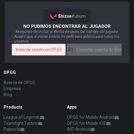
Shizue
#
uhum
NO PUDIMOS ENCONTRAR AL JUGADOR
Asegúrate de incluir el #lema después del nombre del jugador.
Acepto que al iniciar sesión mi perfil será público para todos los
usuarios
Inicio de sesión en OP.GG
Conectar cuenta de Riot
OP.GG
Acerca de OP.GG
Empresa
Blog
Products
Apps
League of Legends
OP.GG for Mobile Android
Teamfight Tactics
OP.GG for Mobile iOS
Palworld
AllT Android