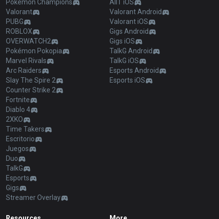
Pokémon Champions
AllT iOS
Valorant
Valorant Android
PUBG
Valorant iOS
ROBLOX
Gigs Android
OVERWATCH2
Gigs iOS
Pokémon Pokopia
TalkG Android
Marvel Rivals
TalkG iOS
Arc Raiders
Esports Android
Slay The Spire 2
Esports iOS
Counter Strike 2
Fortnite
Diablo 4
2XKO
Time Takers
Escritorio
Juegos
Duo
TalkG
Esports
Gigs
Streamer Overlay
Resources
More