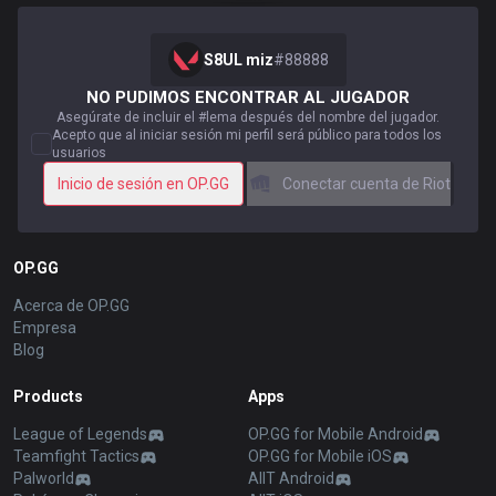
S8UL miz
#
88888
NO PUDIMOS ENCONTRAR AL JUGADOR
Asegúrate de incluir el #lema después del nombre del jugador.
Acepto que al iniciar sesión mi perfil será público para todos los
usuarios
Inicio de sesión en OP.GG
Conectar cuenta de Riot
OP.GG
Acerca de OP.GG
Empresa
Blog
Products
Apps
League of Legends
OP.GG for Mobile Android
Teamfight Tactics
OP.GG for Mobile iOS
Palworld
AllT Android