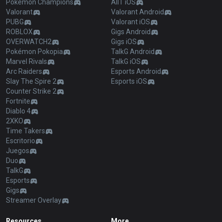
Pokémon Champions
AllT iOS
Valorant
Valorant Android
PUBG
Valorant iOS
ROBLOX
Gigs Android
OVERWATCH2
Gigs iOS
Pokémon Pokopia
TalkG Android
Marvel Rivals
TalkG iOS
Arc Raiders
Esports Android
Slay The Spire 2
Esports iOS
Counter Strike 2
Fortnite
Diablo 4
2XKO
Time Takers
Escritorio
Juegos
Duo
TalkG
Esports
Gigs
Streamer Overlay
Resources
More