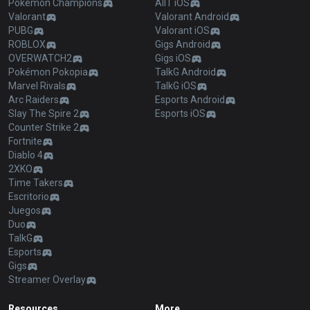
Pokémon Champions
AllT iOS
Valorant
Valorant Android
PUBG
Valorant iOS
ROBLOX
Gigs Android
OVERWATCH2
Gigs iOS
Pokémon Pokopia
TalkG Android
Marvel Rivals
TalkG iOS
Arc Raiders
Esports Android
Slay The Spire 2
Esports iOS
Counter Strike 2
Fortnite
Diablo 4
2XKO
Time Takers
Escritorio
Juegos
Duo
TalkG
Esports
Gigs
Streamer Overlay
Resources
More