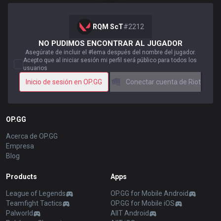
RQM ScT
#
2212
NO PUDIMOS ENCONTRAR AL JUGADOR
Asegúrate de incluir el #lema después del nombre del jugador.
Acepto que al iniciar sesión mi perfil será público para todos los
usuarios
Inicio de sesión en OP.GG
Conectar cuenta de Riot
OP.GG
Acerca de OP.GG
Empresa
Blog
Products
Apps
League of Legends
OP.GG for Mobile Android
Teamfight Tactics
OP.GG for Mobile iOS
Palworld
AllT Android