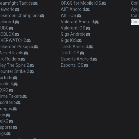
eamfight Tactics
OP.GG for Mobile iOS
Con
alworld
AllT Android
Ayu
okémon Champions
AllT iOS
Cons
alorant
Valorant Android
Con
PUBG
Valorant iOS
ROBLOX
Gigs Android
OVERWATCH2
Gigs iOS
okémon Pokopia
TalkG Android
arvel Rivals
TalkG iOS
rc Raiders
Esports Android
lay The Spire 2
Esports iOS
ounter Strike 2
ortnite
iablo 4
2XKO
ime Takers
scritorio
uegos
Duo
alkG
sports
igs