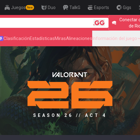
Juegos
Duo
TalkG
Esports
Gigs
New
Conectar 
🎯 Level Up
de Ri
Clasificación
Estadísticas
Miras
Alineaciones
Información del juego
β
SEASON 26 // ACT 4