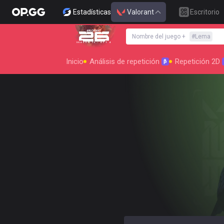
Estadísticas
Valorant
Escritorio
Nombre del juego
+
#
Lema
SEASON 26 : ACT 4
Inicio
Análisis de repetición
Repetición 2D
β