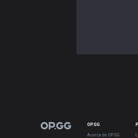
OP.GG
P
OP.GG
Acerca de OP.GG
L