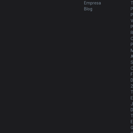
Empresa
T
Blog
P
P
V
P
M
A
S
C
F
D
T
E
J
T
E
G