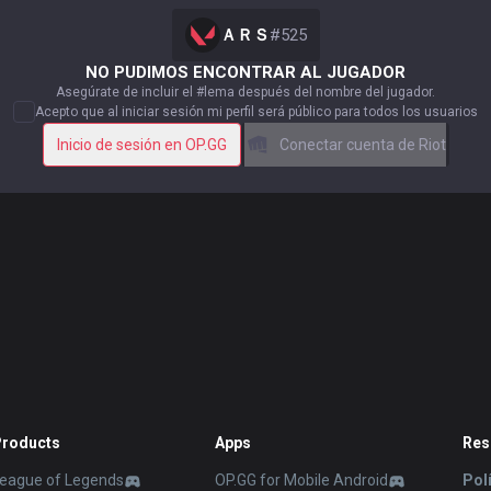
ＡＲＳ
#
525
NO PUDIMOS ENCONTRAR AL JUGADOR
Asegúrate de incluir el #lema después del nombre del jugador.
Acepto que al iniciar sesión mi perfil será público para todos los usuarios
Inicio de sesión en OP.GG
Conectar cuenta de Riot
roducts
Apps
Res
eague of Legends
OP.GG for Mobile Android
Pol