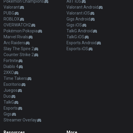
Pokémon Champions
AllT iOS
Valorant
Valorant Android
PUBG
Valorant iOS
ROBLOX
Gigs Android
OVERWATCH2
Gigs iOS
Pokémon Pokopia
TalkG Android
Marvel Rivals
TalkG iOS
Arc Raiders
Esports Android
Slay The Spire 2
Esports iOS
Counter Strike 2
Fortnite
Diablo 4
2XKO
Time Takers
Escritorio
Juegos
Duo
TalkG
Esports
Gigs
Streamer Overlay
Resources
More