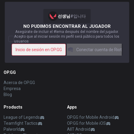
선생님
#
입니다
NO PUDIMOS ENCONTRAR AL JUGADOR
Asegúrate de incluir el #lema después del nombre del jugador.
Acepto que al iniciar sesión mi perfil será público para todos los
usuarios
Inicio de sesión en OP.GG
Conectar cuenta de Riot
OP.GG
Acerca de OP.GG
Empresa
Blog
Products
Apps
League of Legends
OP.GG for Mobile Android
Teamfight Tactics
OP.GG for Mobile iOS
Palworld
AllT Android