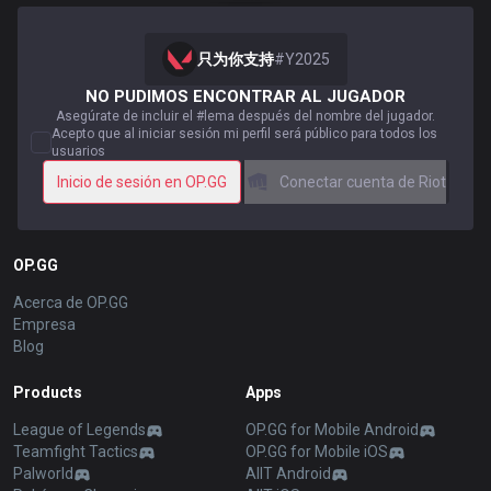
只为你支持
#
Y2025
NO PUDIMOS ENCONTRAR AL JUGADOR
Asegúrate de incluir el #lema después del nombre del jugador.
Acepto que al iniciar sesión mi perfil será público para todos los
usuarios
Inicio de sesión en OP.GG
Conectar cuenta de Riot
OP.GG
Acerca de OP.GG
Empresa
Blog
Products
Apps
League of Legends
OP.GG for Mobile Android
Teamfight Tactics
OP.GG for Mobile iOS
Palworld
AllT Android