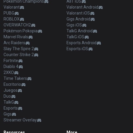
Pokémon Champions
AllT iOS
Valorant
Valorant Android
PUBG
Valorant iOS
ROBLOX
Gigs Android
OVERWATCH2
Gigs iOS
Pokémon Pokopia
TalkG Android
Marvel Rivals
TalkG iOS
Arc Raiders
Esports Android
Slay The Spire 2
Esports iOS
Counter Strike 2
Fortnite
Diablo 4
2XKO
Time Takers
Escritorio
Juegos
Duo
TalkG
Esports
Gigs
Streamer Overlay
Resources
More