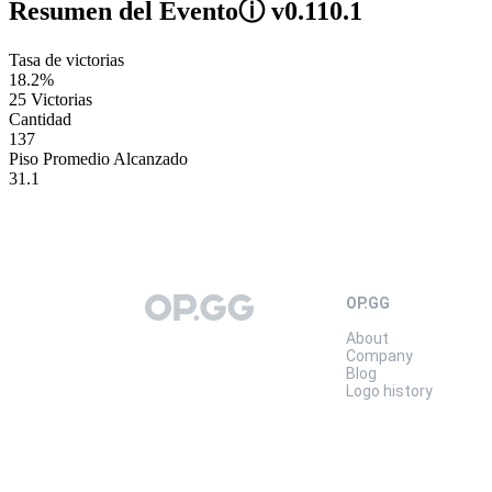
Resumen del Evento
ⓘ
v0.110.1
Tasa de victorias
18.2%
25 Victorias
Cantidad
137
Piso Promedio Alcanzado
31.1
OP.GG
OP.GG
About
Company
Blog
Logo history