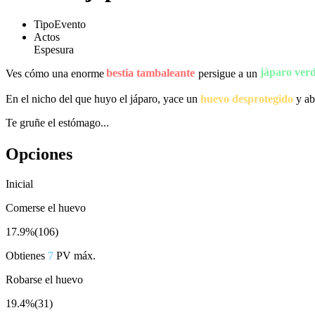
Tipo
Evento
Actos
Espesura
jáparo ver
bestia tambaleante
Ves cómo una enorme
persigue a un
En el nicho del que huyo el jáparo, yace un
huevo desprotegido
y ab
Te gruñe el estómago...
Opciones
Inicial
Comerse el huevo
17.9%
(
106
)
Obtienes
7
PV máx.
Robarse el huevo
19.4%
(
31
)