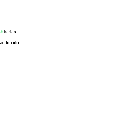
de
herido.
andonado.