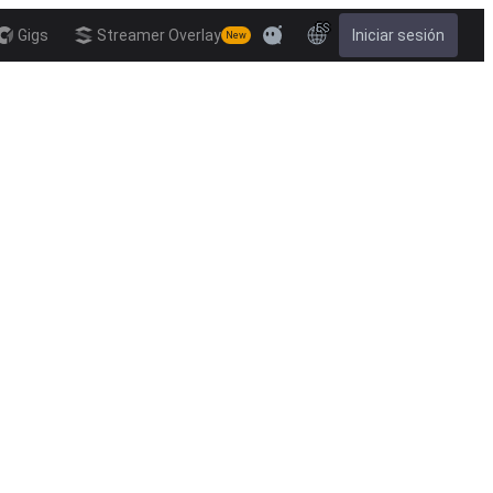
ES
Gigs
Streamer Overlay
Iniciar sesión
New