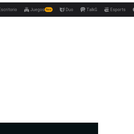
Escritorio
Juegos
Duo
TalkG
Esports
New