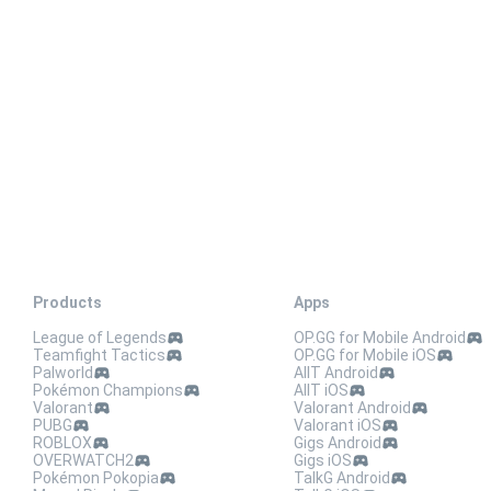
Products
Apps
League of Legends
OP.GG for Mobile Android
Teamfight Tactics
OP.GG for Mobile iOS
Palworld
AllT Android
Pokémon Champions
AllT iOS
Valorant
Valorant Android
PUBG
Valorant iOS
ROBLOX
Gigs Android
OVERWATCH2
Gigs iOS
Pokémon Pokopia
TalkG Android