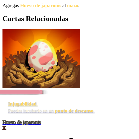
Agregas
Huevo de japaronis
al
mazo
.
Cartas Relacionadas
Injugabilidad
.
Puedes incubarlo en un
punto de descanso
.
Huevo de japaronis
X