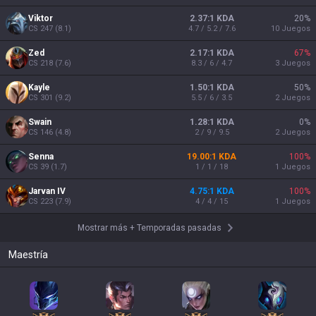
Viktor
2.37:1 KDA
20
%
CS
247
(
8.1
)
4.7 / 5.2 / 7.6
10
Juegos
Zed
2.17:1 KDA
67
%
CS
218
(
7.6
)
8.3 / 6 / 4.7
3
Juegos
Kayle
1.50:1 KDA
50
%
CS
301
(
9.2
)
5.5 / 6 / 3.5
2
Juegos
Swain
1.28:1 KDA
0
%
CS
146
(
4.8
)
2 / 9 / 9.5
2
Juegos
Senna
19.00:1 KDA
100
%
CS
39
(
1.7
)
1 / 1 / 18
1
Juegos
Jarvan IV
4.75:1 KDA
100
%
CS
223
(
7.9
)
4 / 4 / 15
1
Juegos
Mostrar más
+
Temporadas pasadas
Maestría