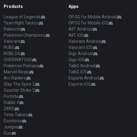
Products
Apps
League of Legends
OP.GG for Mobile Android
Teamfight Tactics
OP.GG for Mobile iOS
Palworld
AllT Android
Pokémon Champions
AllT iOS
Valorant
Valorant Android
PUBG
Valorant iOS
ROBLOX
Gigs Android
OVERWATCH2
Gigs iOS
Pokémon Pokopia
TalkG Android
Marvel Rivals
TalkG iOS
Arc Raiders
Esports Android
Slay The Spire 2
Esports iOS
Counter Strike 2
Fortnite
Diablo 4
2XKO
Time Takers
Escritorio
Juegos
Duo