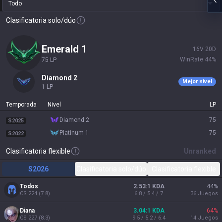
Todo
Clasificatoria solo/dúo
emerald 1
16
V
20
D
WinRate
44
%
75
LP
diamond 2
Mejor nivel
1
LP
Temporada
Nivel
LP
diamond 2
75
S2025
platinum 1
75
S2022
Clasificatoria flexible
Unranked
S2026
Clasificatoria solo/dúo
Clasificatoria flexible
Todos
2.53:1 KDA
44
%
CS
224
(
7.8
)
6.8 / 5.4 / 7
36
Juegos
Diana
3.04:1 KDA
64
%
CS
227
(
8.3
)
9.5 / 5.2 / 6.4
14
Juegos