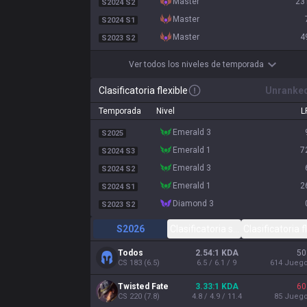
master
23
S2024 S2
master
S2024 S1
master
4
S2023 S2
Ver todos los niveles de temporada
Clasificatoria flexible
Unranke
Temporada
Nivel
L
emerald 3
S2025
emerald 1
7
S2024 S3
emerald 3
S2024 S2
emerald 1
2
S2024 S1
diamond 3
S2023 S2
S2026
Clasificatoria solo/dúo
Clasificatoria f
Todos
2.54:1 KDA
50
CS
183
(
6.5
)
6.5 / 6.1 / 9
614
Jueg
Twisted Fate
3.33:1 KDA
60
CS
220
(
7.8
)
4.8 / 4.9 / 11.4
85
Jueg