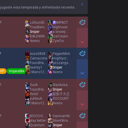
 jugaste esta temporada y enfrentaste recientemente.
8
LolGunSlinger
IMPACT
P
Troublemaker
Highnoon
Sniper
a snowy night
BALDWIN BENEDICT
IceCreamUScream
Neenx
ZywOo
Show More Detail Games
4
boss0808
PepperMint
Zamacona
mightycrouse03
FoundHacKK
pzzzangs student
twenty1
Sniper
VP
Imparable
I Mario1261 I
Neenx
Show More Detail Games
2
Dunk
Stackosaurus
FoundHacKK
Sniper
RenD
梨梨子大王
yuhbruh
ROCOURT
I Mario1261 I
Neenx
Show More Detail Games
9
WOOOOOOOOOOOOOOO
Danman96
play better
SilentWraith603
Quantum
Sniper