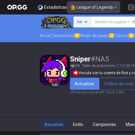
Estadísticas
League of Legends
Busca un invocador
NA
Nombre de jugador +
#
Inicio
Campeones
Modo de juego
Clásico
N
U
N
Sniper
#
NA5
NA
Tabla de posiciones
2,763
(0.19
Vincula con tu cuenta de Riot y con
Actualizar
Gráfico de nivel
945
Última actualización
:
hace 1 día
Resumen
Estilo
Campeones
Maes