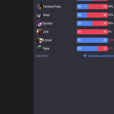
Twisted Fate
3
V
5
D
38%
Hwei
2
V
4
D
33%
Syndra
2
V
2
D
50%
Zed
0
V
4
D
0%
Ezreal
3
V
0
D
100
Pyke
2
V
1
D
67%
ANUNCIO
ELIMINAR ANUNCI