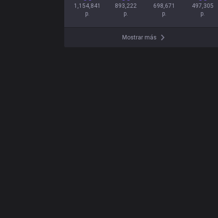
1,154,841

893,222

698,671

497,305

p.
p.
p.
p.
Mostrar más