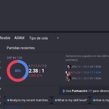
flexible
ARAM
Tipo de cola
Partidas recientes
Campeones jugados en las últim
20P 8V 12D
partida(s).
D
6.7
/
5.8
/
7.0
25
%
(
1V / 3D
)
1.29:1 KDA
%
2.38
: 1
40
%
67
%
(
2V / 1D
)
4.17:1 KDA
C/Kill
47
%
33
%
(
1V / 2D
)
1.91:1 KDA
P
Usa
Puntuación
OP
para obtener
1
Analyze my recent matches.
What is my skill level?
How is my
3