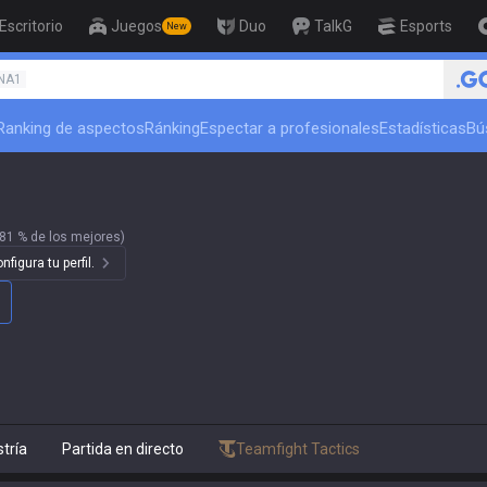
Escritorio
Juegos
Duo
TalkG
Esports
New
NA1
Ranking de aspectos
Ránking
Espectar a profesionales
Estadísticas
Bú
81 % de los mejores)
figura tu perfil.
tría
Partida en directo
Teamfight Tactics