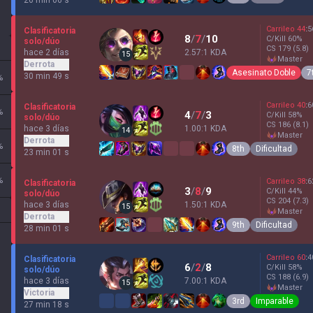
Carrileo
44
:
5
Clasificatoria
8
/
7
/
10
C/Kill
60
%
solo/dúo
CS
179
(5.8)
hace 2 días
2.57:1 KDA
15
master
Derrota
Asesinato Doble
7
30 min 49 s
%
Carrileo
40
:
6
Clasificatoria
%
4
/
7
/
3
C/Kill
58
%
solo/dúo
CS
186
(8.1)
hace 3 días
1.00:1 KDA
14
master
Derrota
%
8th
Dificultad
23 min 01 s
%
Carrileo
38
:
6
Clasificatoria
3
/
8
/
9
C/Kill
44
%
solo/dúo
CS
204
(7.3)
hace 3 días
1.50:1 KDA
15
master
Derrota
9th
Dificultad
28 min 01 s
Carrileo
60
:
4
Clasificatoria
6
/
2
/
8
C/Kill
58
%
solo/dúo
CS
188
(6.9)
hace 3 días
7.00:1 KDA
15
master
Victoria
3rd
Imparable
27 min 18 s