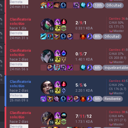
Derrota
10th
Dificultad
%
24 min 33 s
os
Carrileo
36
:
6
Clasificatoria
%
2
/
9
/
1
C/Kill
50
%
solo/dúo
os
CS
171
(7)
hace 1 día
0.33:1 KDA
12
master
Derrota
%
8th
Dificultad
os
24 min 31 s
%
Carrileo
41
:
5
Clasificatoria
os
0
/
5
/
7
C/Kill
37
%
solo/dúo
CS
203
(8.1)
hace 2 días
1.40:1 KDA
14
%
master
Derrota
os
6th
Inquebrantable
24 min 56 s
%
os
Carrileo
43
:
5
Clasificatoria
5
/
5
/
6
C/Kill
29
%
solo/dúo
CS
176
(6.7)
hace 2 días
2.20:1 KDA
15
master
Victoria
5th
Resiliente
26 min 09 s
Carrileo
38
:
6
Clasificatoria
7
/
11
/
12
C/Kill
44
%
solo/dúo
CS
211
(7.1)
hace 2 días
1.73:1 KDA
16
master
Derrota