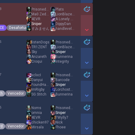
Show More Detail Games
3
PrisonedEarth
Plats
Ma0 Zedong
LionBlaze246
4EVR
A Lonely Road
Sniper
DippyDan
CE
Desafortunado
すみません
handleveled
Show More Detail Games
5
listenDogs
PrisonedEarth
TR1ZENT
LionBlaze246
Sky
Sniper
Anzareth
Bunnerina
Croqui
Integrity
Show More Detail Games
7
xclxcI
PrisonedEarth
Danyui
Barcode
FoundHacKK
Sniper
ImRigby
Lorchostein
th
Vencedor
SG Stitch
Bunnerina
Show More Detail Games
5
Noms
PrisonedEarth
omnia
Sniper
4EVR
7Wylly7
chicken97
Nick
rd
Vencedor
Mirsala
Fhoee
Show More Detail Games