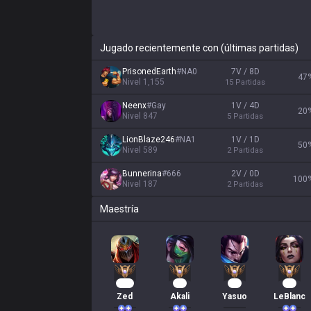
Jugado recientemente con (últimas partidas)
PrisonedEarth
#
NA0
7V / 8D
47
Nivel
1,155
15
Partidas
Neenx
#
Gay
1V / 4D
20
Nivel
847
5
Partidas
LionBlaze246
#
NA1
1V / 1D
50
Nivel
589
2
Partidas
Bunnerina
#
666
2V / 0D
100
Nivel
187
2
Partidas
Maestría
108
84
65
48
Zed
Akali
Yasuo
LeBlanc