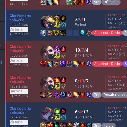
9th
Dificultad
29 min 35 s
Carrileo
65
:
3
Clasificatoria
7
/
0
/
1
C/Kill
32
%
solo/dúo
CS
171
(9.3)
hace 2 días
Perfect
11
master
Victoria
Asesinato Doble
3
18 min 23 s
%
Carrileo
75
:
2
Clasificatoria
18
/
7
/
4
C/Kill
59
%
solo/dúo
CS
253
(7.4)
hace 2 días
3.14:1 KDA
17
master
Derrota
OS
Asesinato Doble
A
33 min 58 s
Carrileo
60
:
4
Clasificatoria
8
/
10
/
7
C/Kill
44
%
solo/dúo
CS
193
(6.1)
hace 2 días
1.50:1 KDA
15
master
Derrota
7th
Desafortunad
31 min 52 s
Carrileo
47
:
5
Clasificatoria
6
/
4
/
13
C/Kill
48
%
solo/dúo
CS
25
(1)
hace 2 días
4.75:1 KDA
12
master
Victoria
3rd
Tardío
26 min 06 s