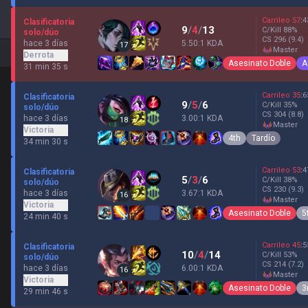
Carrileo
57
:
4
Clasificatoria
9
/
4
/
13
C/Kill
88
%
solo/dúo
CS
296
(9.4)
hace 3 días
5.50:1 KDA
17
master
Derrota
Asesinato Doble
A
31 min 35 s
Carrileo
35
:
6
Clasificatoria
9
/
5
/
6
C/Kill
35
%
solo/dúo
CS
304
(8.8)
hace 3 días
3.00:1 KDA
18
master
Victoria
4th
Tardío
34 min 30 s
Carrileo
53
:
4
Clasificatoria
5
/
3
/
6
C/Kill
38
%
solo/dúo
CS
230
(9.3)
hace 3 días
3.67:1 KDA
16
master
Victoria
Asesinato Doble
5
24 min 40 s
Carrileo
45
:
5
Clasificatoria
10
/
4
/
14
C/Kill
53
%
solo/dúo
CS
214
(7.2)
hace 3 días
6.00:1 KDA
16
master
Victoria
Asesinato Doble
3
29 min 46 s