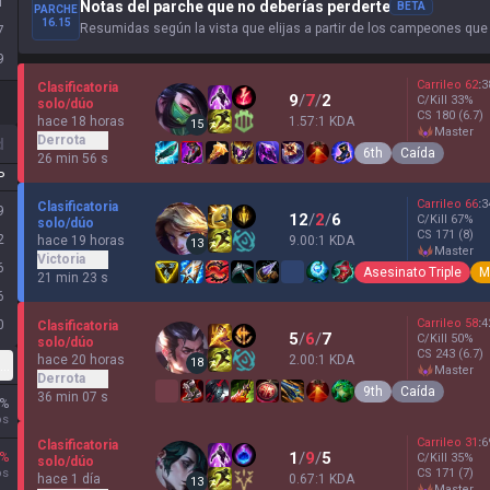
1
Notas del parche que no deberías perderte
BETA
PARCHE
16.15
Resumidas según la vista que elijas a partir de los campeones que
7
9
Carrileo
62
:
3
Clasificatoria
9
/
7
/
2
C/Kill
33
%
solo/dúo
CS
180
(6.7)
hace 18 horas
1.57:1 KDA
15
master
Derrota
d
6th
Caída
26 min 56 s
P
Carrileo
66
:
3
Clasificatoria
9
12
/
2
/
6
C/Kill
67
%
solo/dúo
CS
171
(8)
2
hace 19 horas
9.00:1 KDA
13
master
Victoria
6
Asesinato Triple
M
21 min 23 s
6
Carrileo
58
:
4
0
Clasificatoria
5
/
6
/
7
C/Kill
50
%
solo/dúo
CS
243
(6.7)
hace 20 horas
2.00:1 KDA
18
lexible
master
Derrota
9th
Caída
36 min 07 s
%
os
Carrileo
31
:
6
Clasificatoria
1
/
9
/
5
%
C/Kill
35
%
solo/dúo
os
CS
171
(7)
hace 1 día
0.67:1 KDA
13
master