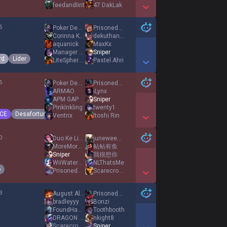
feedandIint
47 DakLak
Show More Detail Games
5
Poker Degenerate
PrisonedEarth
Corinna Kopf
dekuthangg
aquanick
MaxKx
Manager Laith
Sniper
rd
Líder
LiteSphere9
Pastel Ahri
Show More Detail Games
5
Poker Degenerate
PrisonedEarth
ARMAO
iLynx
APM GAP
Sniper
PinkInkling
twenty1
CE
Desafortunado
Ventrix
Itoshi Rin
Show More Detail Games
0
Duo Ke Lian
juneweewee
MoreMore啊
鲇鲇有鱼
Sniper
我很想你
WiiWaterMelon
NLThatsMe
o
PrisonedEarth
Scarecrow7
Show More Detail Games
3
August Alsina
PrisonedEarth
bradleyyy
Bonzi
FoundHacKK
Toothbooth
DRAGON WARRIOR
nkight8
Scarecrow7
Sniper