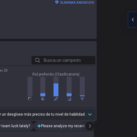
ELIMINAR ANUNCIOS
Busca un campeón
as 20
Rol preferido (Clasificatoria)
 un desglose más preciso de tu nivel de habilidad.
 team luck lately?
Please analyze my recent playstyle.