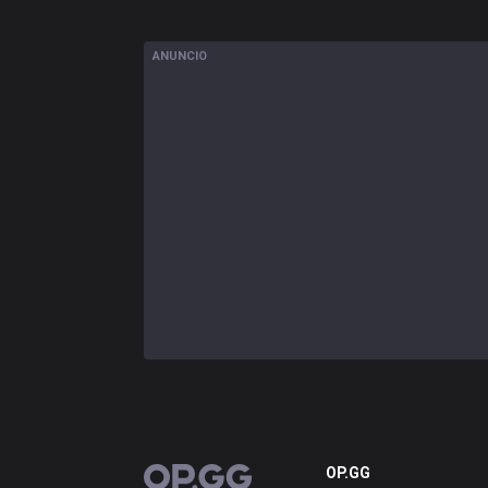
ANUNCIO
OP.GG
OP.GG