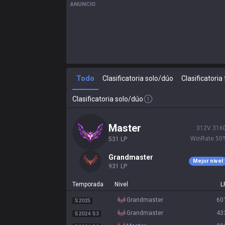
ANUNCIO
Todo
Clasificatoria solo/dúo
Clasificatoria 
Clasificatoria solo/dúo
master
312
V
316
WinRate
50
531
LP
grandmaster
Mejor nivel
931
LP
Temporada
Nivel
L
grandmaster
60
S2025
grandmaster
43
S2024 S3