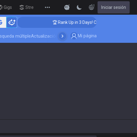
ES
Gigs
Streamer Overlay
Iniciar sesión
New
🏆 Rank Up in 3 Days! Challenger Coaching
Mi página
squeda múltiple
Actualización del juego