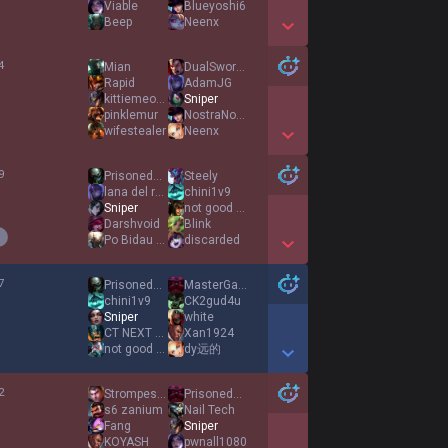
Viable
Blueyoshi6
Beep
Neenx
Show More Detail Games
4
Mian
DualSwordz
Rapid
AdamJG
kittiemeowmeow
Sniper
pinklemur
NostraNova
wifestealer
Neenx
Show More Detail Games
9
PrisonedEarth
Steely
lana del rey fan
chini1v9
Sniper
not good enough
Darshvoid
Blink
Po Bidau Gustang
discarded
Show More Detail Games
7
PrisonedEarth
MasterGamer
chini1v9
CK2gud4u
Sniper
white
CT NEXT ADKING
Xan1924
not good enough
dy远的
Show More Detail Games
2
Strompest Top
PrisonedEarth
s6 zanium
Nail Tech
Fang
Sniper
KOYASH
pwnall1080