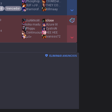
Phosphophyllite
CtrlAltDeletus
 3
SUF 나무킹ツ
THEY CONTROL ME
rd
Vencedor
WarriorofChrist
Killmaay
Show More Detail Games
9
UuNkNoWn A
close
sika madu
Azure tit
Phippu
CystroN
 4
Continuous
HEE HEE
حاتم
ivansss72
Show More Detail Games
ELIMINAR ANUNCIOS