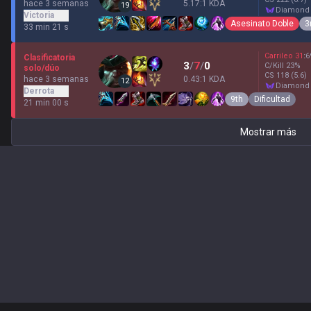
hace 3 semanas
5.17:1 KDA
19
diamond
Victoria
Asesinato Doble
3
33 min 21 s
Carrileo
31
:
6
Clasificatoria
3
/
7
/
0
C/Kill
23
%
solo/dúo
CS
118
(5.6)
hace 3 semanas
0.43:1 KDA
12
diamond
Derrota
9th
Dificultad
21 min 00 s
Mostrar más