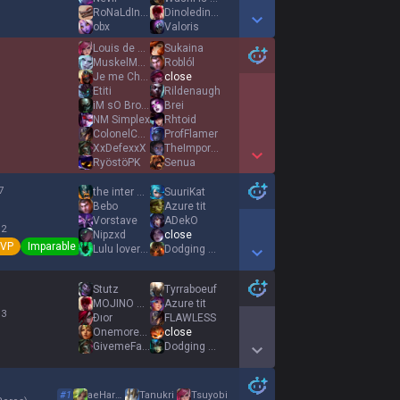
RoNaLdInHoGaU
Dinoledino Dino
obx
Valoris
Show More Detail Games
Louis de Bourbon
Sukaina
MuskelMorfarN
Roblól
Je me Cho le Gat
close
Etiti
Rildenaugh
iM sO Broken
Brei
NM Simplex
Rhtoid
ColonelCoffee
ProfFlamer
XxDefexxX
TheImportantMan
RyöstöPK
Senua
Show More Detail Games
7
the inter one
SuuriKat
Bebo
Azure tit
Vorstave
ADekO
 2
Nipzxd
close
VP
Imparable
Lulu lover owo
Dodging Therapy
Show More Detail Games
Stutz
Tyrraboeuf
MOJINO Embolio
Azure tit
 3
Ðıor
FLAWLESS
Onemorekill12
close
GivemeFaithAlune
Dodging Therapy
Show More Detail Games
#
1
aeHarkonnen
Tanukri
Tsuyobi