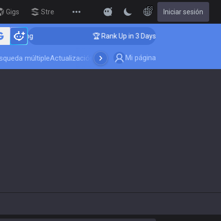
ES
Gigs
Streamer Overlay
Iniciar sesión
New
ing
🏆 Rank Up in 3 Days! Challenger Coaching
Mi página
squeda múltiple
Actualización del juego