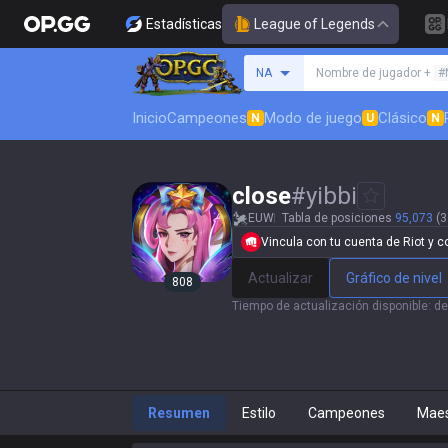
Estadísticas
League of Legends
Busca un invocador
NA
Nombre de jugador +
#
Inicio
Campeones
Modo de juego
Clásico
N
U
N
close
#
yibbi
EUW
Tabla de posiciones
95,073
(3
Vincula con tu cuenta de Riot y con
Actualizar
Gráfico de nivel
808
Tiempo de actualización disponible
:
de
Resumen
Estilo
Campeones
Maes