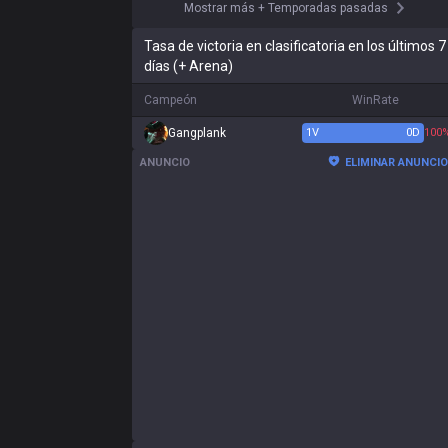
Mostrar más
+
Temporadas pasadas
Tasa de victoria en clasificatoria en los últimos 7
días (+ Arena)
Campeón
WinRate
Gangplank
1
V
0
D
100
ANUNCIO
ELIMINAR ANUNCI