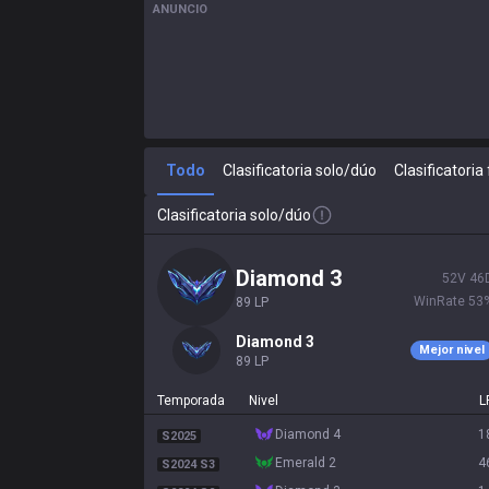
ANUNCIO
Todo
Clasificatoria solo/dúo
Clasificatoria 
Clasificatoria solo/dúo
diamond 3
52
V
46
WinRate
53
89
LP
diamond 3
Mejor nivel
89
LP
Temporada
Nivel
L
diamond 4
1
S2025
emerald 2
4
S2024 S3