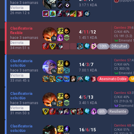
(
Equipo 
hace 3 semanas
3.17:1 KDA
18
Victoria
26 min 12 s
Carrileo
39
:
6
Clasificatoria
4
/
11
/
12
C/Kill
40
%
flexible
CS
181
(5.2)
hace 3 semanas
1.45:1 KDA
18
emerald 
Derrota
10th
Dificultad
34 min 51 s
Carrileo
57
:
4
Clasificatoria
14
/
3
/
7
C/Kill
66
%
solo/dúo
CS
303
(9)
hace 3 semanas
7.00:1 KDA
16
emerald 
Victoria
Asesinato Doble
M
33 min 45 s
Carrileo
63
:
3
Clasificatoria
4
/
5
/
13
C/Kill
40
%
solo/dúo
CS
219
(6.9)
hace 3 semanas
3.40:1 KDA
18
diamond
Victoria
6th
Resiliente
31 min 50 s
Carrileo
60
:
4
Clasificatoria
16
/
6
/
15
C/Kill
51
%
solo/dúo
CS
222
(6.7)