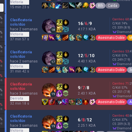
Victoria
8th
Caída
15 min 23 s
lexible
%
Carrileo
60
:
4
Clasificatoria
os
16
/
6
/
9
C/Kill
74
%
solo/dúo
CS
339
(8.9)
hace 2 semanas
4.17:1 KDA
18
diamond
%
Victoria
os
Asesinato Doble
M
37 min 57 s
%
os
Carrileo
53
:
4
Clasificatoria
12
/
5
/
10
C/Kill
51
%
solo/dúo
CS
249
(7.9)
hace 2 semanas
%
4.40:1 KDA
17
diamond
os
Victoria
Asesinato Doble
3
31 min 42 s
%
os
Carrileo
71
:
2
Clasificatoria
9
/
7
/
8
C/Kill
57
%
solo/dúo
%
CS
251
(7.8)
hace 3 semanas
2.43:1 KDA
19
os
diamond
Derrota
Asesinato Doble
A
32 min 18 s
%
os
Carrileo
40
:
6
Clasificatoria
%
6
/
8
/
12
C/Kill
37
%
solo/dúo
os
CS
209
(6.3)
hace 3 semanas
2.25:1 KDA
19
diamond
Victoria