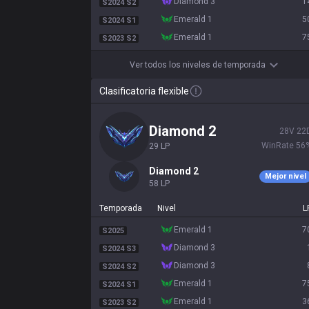
diamond 3
1
S2024 S2
emerald 1
5
S2024 S1
emerald 1
7
S2023 S2
Ver todos los niveles de temporada
Clasificatoria flexible
diamond 2
28
V
22
WinRate
56
29
LP
diamond 2
Mejor nivel
58
LP
Temporada
Nivel
L
emerald 1
7
S2025
diamond 3
S2024 S3
diamond 3
S2024 S2
emerald 1
7
S2024 S1
emerald 1
3
S2023 S2