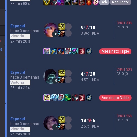
4th
Resiliente
33 min 08 s
C/Kill
30
%
Especial
9
/
7
/
18
CS
0
(0)
hace 3 semanas
3.86:1 KDA
18
Victoria
%
27 min 20 s
OS
Asesinato Triple
C/Kill
30
%
Especial
4
/
7
/
28
CS
0
(0)
hace 3 semanas
4.57:1 KDA
18
Victoria
28 min 24 s
Asesinato Doble
C/Kill
26
%
Especial
18
/
9
/
6
CS
1
(0)
hace 3 semanas
2.67:1 KDA
17
Victoria
24 min 30 s