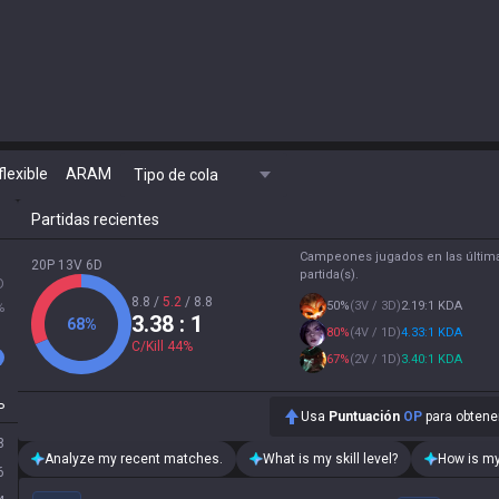
flexible
ARAM
Tipo de cola
Partidas recientes
Campeones jugados en las últim
20P 13V 6D
partida(s).
D
8.8
/
5.2
/
8.8
50
%
(
3V / 3D
)
2.19:1 KDA
%
3.38
: 1
68
%
80
%
(
4V / 1D
)
4.33:1 KDA
C/Kill
44
%
67
%
(
2V / 1D
)
3.40:1 KDA
P
Usa
Puntuación
OP
para obtener
8
Analyze my recent matches.
What is my skill level?
How is my
6