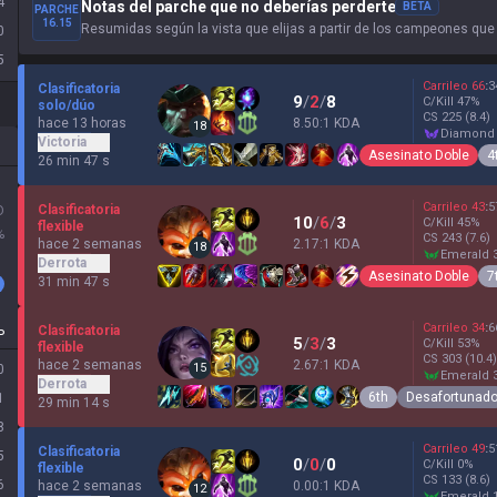
4
Notas del parche que no deberías perderte
BETA
PARCHE
16.15
Resumidas según la vista que elijas a partir de los campeones que
0
5
Carrileo
66
:
3
Clasificatoria
9
/
2
/
8
C/Kill
47
%
solo/dúo
CS
225
(8.4)
hace 13 horas
8.50:1 KDA
18
diamond
Victoria
Asesinato Doble
4
26 min 47 s
Carrileo
43
:
5
Clasificatoria
D
10
/
6
/
3
C/Kill
45
%
flexible
%
CS
243
(7.6)
hace 2 semanas
2.17:1 KDA
18
emerald 
Derrota
Asesinato Doble
7
31 min 47 s
Carrileo
34
:
6
Clasificatoria
P
5
/
3
/
3
C/Kill
53
%
flexible
CS
303
(10.4)
hace 2 semanas
2.67:1 KDA
15
0
emerald 
Derrota
6th
Desafortunad
1
29 min 14 s
8
Carrileo
49
:
5
Clasificatoria
5
0
/
0
/
0
C/Kill
0
%
flexible
CS
133
(8.6)
6
hace 2 semanas
0.00:1 KDA
12
emerald 