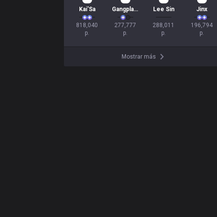
77
27
26
21
Kai'Sa
Gangplank
Lee Sin
Jinx
818,040

277,777

288,011

196,794

p.
p.
p.
p.
Mostrar más