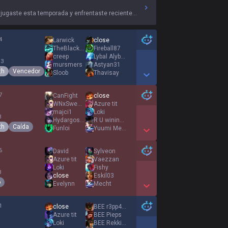
 jugaste esta temporada y enfrentaste recientemente.
4
Larwick
close
TheBlackStar171
Fireball87
creep
Lybal Alyborias
 3
mursmers
Astyan31
th
Vencedor
Sloob
Thavisay
Show More Detail Games
7
CanFight
close
WNxSweHunter
Azure tit
majci1
Loki
3
Hydargos60
R U wining son
th
Caída
Funloi
Yuumi Mellons
Show More Detail Games
6
David
Sylveon
Azure tit
Vaezzan
Loki
Fishy
3
close
Eskil03
o
Evelynn
Mecht
Show More Detail Games
1
close
BEE r3pp4rT
Azure tit
BEE Pieps
Loki
BEE Rekkitz
1