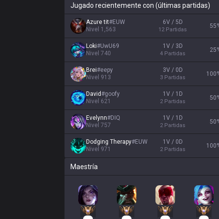
Jugado recientemente con (últimas partidas)
Azure tit
#
EUW
6V / 5D
55
Nivel
1,563
12
Partidas
Loki
#
UwU69
1V / 3D
25
Nivel
740
4
Partidas
Brei
#
eepy
3V / 0D
100
Nivel
913
3
Partidas
David
#
goofy
1V / 1D
50
Nivel
621
2
Partidas
Evelynn
#
DIQ
1V / 1D
50
Nivel
757
2
Partidas
Dodging Therapy
#
EUW
1V / 0D
100
Nivel
971
2
Partidas
Maestría