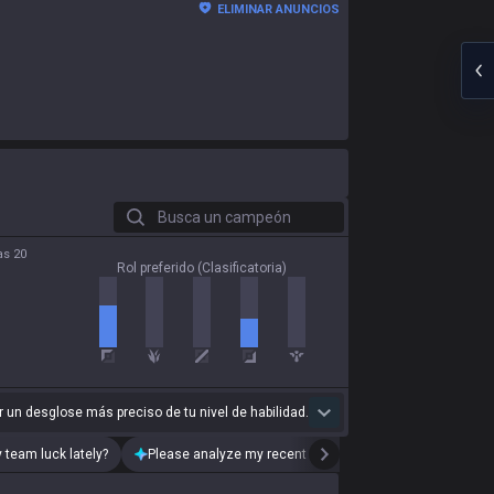
ELIMINAR ANUNCIOS
Busca un campeón
as 20
Rol preferido (Clasificatoria)
 un desglose más preciso de tu nivel de habilidad.
 team luck lately?
Please analyze my recent playstyle.