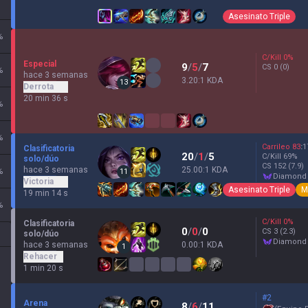
Asesinato Triple
%
C/Kill
0
%
Especial
9
/
5
/
7
CS
0
(0)
%
hace 3 semanas
3.20:1 KDA
13
Derrota
20 min 36 s
%
%
Carrileo
83
:
1
Clasificatoria
20
/
1
/
5
C/Kill
69
%
solo/dúo
CS
152
(7.9)
hace 3 semanas
25.00:1 KDA
%
11
diamond
Victoria
Asesinato Triple
M
19 min 14 s
%
C/Kill
0
%
Clasificatoria
0
/
0
/
0
CS
3
(2.3)
solo/dúo
diamond
hace 3 semanas
0.00:1 KDA
1
Rehacer
1 min 20 s
#2
Arena
8
/
6
/
11