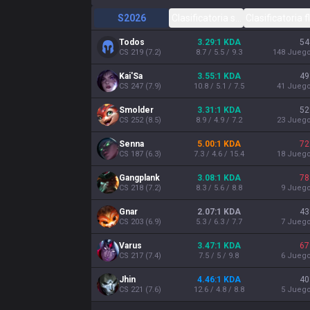
S2026
Clasificatoria solo/dúo
Clasificatoria f
Todos
3.29:1 KDA
54
CS
219
(
7.2
)
8.7 / 5.5 / 9.3
148
Jueg
Kai'Sa
3.55:1 KDA
49
CS
247
(
7.9
)
10.8 / 5.1 / 7.5
41
Jueg
Smolder
3.31:1 KDA
52
CS
252
(
8.5
)
8.9 / 4.9 / 7.2
23
Jueg
Senna
5.00:1 KDA
72
CS
187
(
6.3
)
7.3 / 4.6 / 15.4
18
Jueg
Gangplank
3.08:1 KDA
78
CS
218
(
7.2
)
8.3 / 5.6 / 8.8
9
Jueg
Gnar
2.07:1 KDA
43
CS
203
(
6.9
)
5.3 / 6.3 / 7.7
7
Jueg
Varus
3.47:1 KDA
67
CS
217
(
7.4
)
7.5 / 5 / 9.8
6
Jueg
Jhin
4.46:1 KDA
40
CS
221
(
7.6
)
12.6 / 4.8 / 8.8
5
Jueg