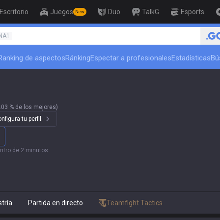
Escritorio
Juegos
Duo
TalkG
Esports
New
🏆 Rank Up in 3 Days! Challenger Coach
NA1
Ranking de aspectos
Ránking
Espectar a profesionales
Estadísticas
Bú
.03 % de los mejores)
figura tu perfil.
ntro de 2 minutos
tría
Partida en directo
Teamfight Tactics