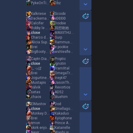
PykeOnTinder
Dbz
Show More Detail Games
Kalkriese
Scoobi
Dackemannen
xÐÐÐÐ
Calcifer
Doobie
Robby le noob
我想吻她
close
MAXIITHUNDER
Charco del Pino
Gurp
Alicia Support
RammusEnthusiast
Brei
e pookie
BigBootyBasti
wshlesfleche
Show More Detail Games
Captn Diabetes
Proptic
close
ignotin
しっぽ
FramXtal
Brei
OmegaTraX
JogurtineKondoom
Inept47
Mustapis
JasonTheHullo
hälvik
Revortios
setas
AD52
chaos
bluehim
Show More Detail Games
ElMastov
Dod
close
Smellagone
Monkey D Luffy
Kakaduo
Brei
XyIophone
πmon
Prince Amytis
skirk enjoyer
Katairelle
Nevir
Washi is so