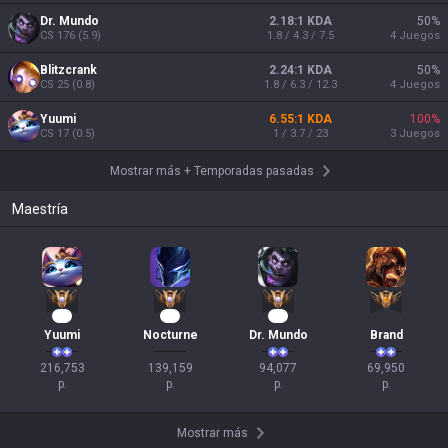
Dr. Mundo
2.18:1 KDA
50
%
CS
176
(
5.9
)
1.8 / 4.3 / 7.5
4
Juegos
Blitzcrank
2.24:1 KDA
50
%
CS
25
(
0.8
)
1.8 / 6.3 / 12.3
4
Juegos
Yuumi
6.55:1 KDA
100
%
CS
17
(
0.5
)
1 / 3.7 / 23
3
Juegos
Mostrar más
+
Temporadas pasadas
Maestría
22
14
11
Yuumi
Nocturne
Dr. Mundo
Brand
216,753

139,159

94,077

69,950

p.
p.
p.
p.
Mostrar más