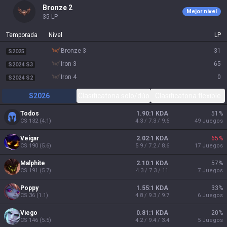
bronze 2
Mejor nivel
35
LP
Temporada
Nivel
LP
bronze 3
31
S2025
iron 3
65
S2024 S3
iron 4
0
S2024 S2
S2026
Clasificatoria solo/dúo
Clasificatoria flexible
Todos
1.90:1 KDA
51
%
CS
132
(
4.1
)
4.3 / 7.3 / 9.6
49
Juegos
Veigar
2.02:1 KDA
65
%
CS
190
(
5.6
)
5.9 / 7.2 / 8.6
17
Juegos
Malphite
2.10:1 KDA
57
%
CS
191
(
5.7
)
4.3 / 7.3 / 11
7
Juegos
Poppy
1.55:1 KDA
33
%
CS
36
(
1.1
)
4.8 / 9.3 / 9.7
6
Juegos
Viego
0.81:1 KDA
20
%
CS
146
(
5.5
)
4.2 / 9.4 / 3.4
5
Juegos