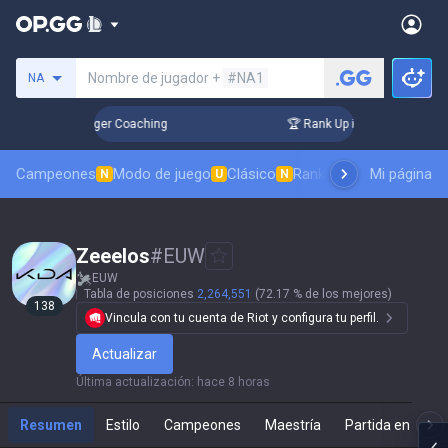
Busca un invocador
Nombre de jugador +
#NA1
NA
 3 Days! Challenger Coaching
🏆 Rank Up in 3 Days! Challen
Campeones
Modo de juego
Clásico
Ranking de aspectos
Mi página
Rá
N
U
N
Zeeelos
#
EUW
EUW
Tabla de posiciones
2,264,551
(72.17 % de los mejores)
138
Vincula con tu cuenta de Riot y configura tu perfil.
Actualizar
Última actualización
:
hace 8 horas
Resumen
Estilo
Campeones
Maestría
Partida en direc