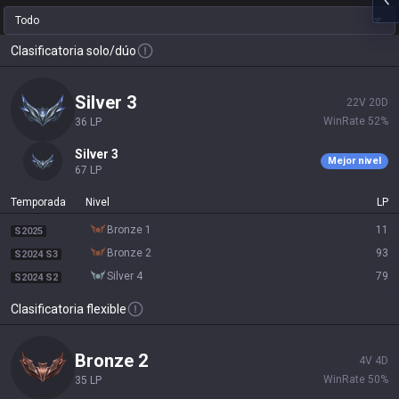
Todo
Clasificatoria solo/dúo
silver 3
22
V
20
D
WinRate
52
%
36
LP
silver 3
Mejor nivel
67
LP
Temporada
Nivel
LP
bronze 1
11
S2025
bronze 2
93
S2024 S3
silver 4
79
S2024 S2
Clasificatoria flexible
bronze 2
4
V
4
D
WinRate
50
%
35
LP