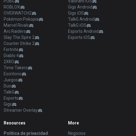
PUBG
Valorant iOS
ROBLOX
Gigs Android
OVERWATCH2
Gigs iOS
Pokémon Pokopia
TalkG Android
Marvel Rivals
TalkG iOS
Arc Raiders
Esports Android
Slay The Spire 2
Esports iOS
Counter Strike 2
Fortnite
Diablo 4
2XKO
Time Takers
Escritorio
Juegos
Duo
TalkG
Esports
Gigs
Streamer Overlay
Resources
More
Política de privacidad
Negocios