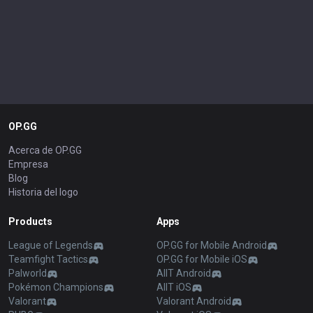
OP.GG
Acerca de OP.GG
Empresa
Blog
Historia del logo
Products
Apps
League of Legends
OP.GG for Mobile Android
Teamfight Tactics
OP.GG for Mobile iOS
Palworld
AllT Android
Pokémon Champions
AllT iOS
Valorant
Valorant Android