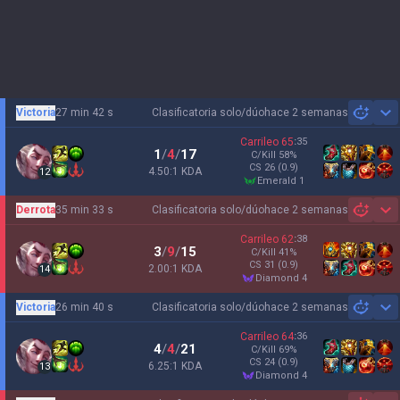
Victoria
27 min 42 s
Clasificatoria solo/dúo
hace 2 semanas
Sh
Carrileo
65
:
35
1
/
4
/
17
C/Kill
58
%
CS
26
(0.9)
4.50:1 KDA
12
emerald 1
Derrota
35 min 33 s
Clasificatoria solo/dúo
hace 2 semanas
Sh
Carrileo
62
:
38
3
/
9
/
15
C/Kill
41
%
CS
31
(0.9)
2.00:1 KDA
14
diamond 4
Victoria
26 min 40 s
Clasificatoria solo/dúo
hace 2 semanas
Sh
Carrileo
64
:
36
4
/
4
/
21
C/Kill
69
%
CS
24
(0.9)
6.25:1 KDA
13
diamond 4