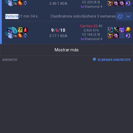
CS
223
(8.3)
3.40:1 KDA
16
diamond 4
Victoria
27 min 34 s
Clasificatoria solo/dúo
hace 3 semanas
Sh
Carrileo
55
:
45
9
/
6
/
10
C/Kill
51
%
CS
164
(5.9)
3.17:1 KDA
16
diamond 4
Mostrar más
ANUNCIO
ELIMINAR ANUNCIOS