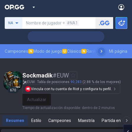
Busca un invocador
Nombre de jugador +
#NA1
NA
Campeones
Modo de juego
Clásico
Ranking de aspectos
Mi página
Rá
N
U
N
Sockmadik
#
EUW
EUW
Tabla de posiciones
90,283
(2.88 % de los mejores)
Vincula con tu cuenta de Riot y configura tu perfil.
670
Actualizar
Tiempo de actualización disponible
:
dentro de 2 minutos
Resumen
Estilo
Campeones
Maestría
Partida en direc