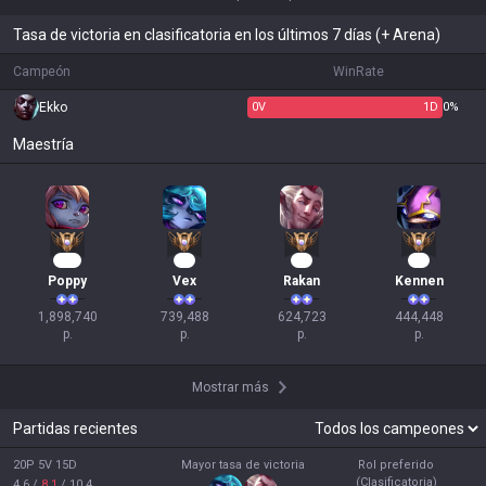
Tasa de victoria en clasificatoria en los últimos 7 días (+ Arena)
Campeón
WinRate
Ekko
0
V
1
D
0%
Maestría
175
70
59
43
Poppy
Vex
Rakan
Kennen
1,898,740

739,488

624,723

444,448

p.
p.
p.
p.
Mostrar más
Partidas recientes
20P 5V 15D
Mayor tasa de victoria
Rol preferido
(Clasificatoria)
4.6
/
8.1
/
10.4