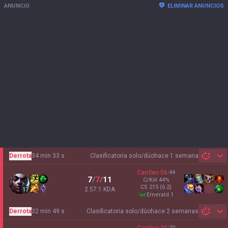
ANUNCIO
ELIMINAR ANUNCIOS
Derrota
34 min 33 s
Clasificatoria solo/dúo
hace 1 semana
Sh
Carrileo
56
:
44
7
/
7
/
11
C/Kill
44
%
CS
215
(6.2)
2.57:1 KDA
17
emerald 1
Derrota
32 min 49 s
Clasificatoria solo/dúo
hace 2 semanas
Sh
:
70