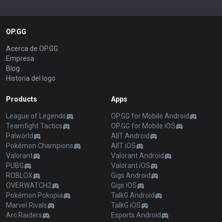
OP.GG
Acerca de OP.GG
Empresa
Blog
Historia del logo
Products
Apps
League of Legends
OP.GG for Mobile Android
Teamfight Tactics
OP.GG for Mobile iOS
Palworld
AllT Android
Pokémon Champions
AllT iOS
Valorant
Valorant Android
PUBG
Valorant iOS
ROBLOX
Gigs Android
OVERWATCH2
Gigs iOS
Pokémon Pokopia
TalkG Android
Marvel Rivals
TalkG iOS
Arc Raiders
Esports Android