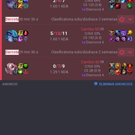
2
/
9
/
7
C/Kill
64
%
CS
125
(5.8)
1.00:1 KDA
12
diamond 4
Derrota
30 min 36 s
Clasificatoria solo/dúo
hace 2 semanas
Sh
Carrileo
50
:
50
5
/
10
/
11
C/Kill
53
%
CS
192
(6.3)
1.60:1 KDA
15
diamond 4
Derrota
29 min 36 s
Clasificatoria solo/dúo
hace 2 semanas
Sh
Carrileo
42
:
58
0
/
7
/
9
C/Kill
53
%
CS
28
(0.9)
1.29:1 KDA
12
diamond 4
ANUNCIO
ELIMINAR ANUNCIOS