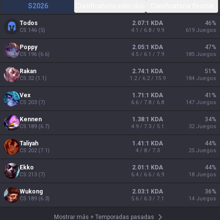
S2026
Clasificatoria solo/dúo
Clasificatoria flexible
Todos
2.07:1 KDA
46
%
CS
146
(
5
)
4.1 / 6.8 / 9.9
619
Juegos
Poppy
2.05:1 KDA
47
%
CS
196
(
6.6
)
4.5 / 6.1 / 7.9
185
Juegos
Rakan
2.74:1 KDA
51
%
CS
32
(
1.1
)
1.2 / 6.2 / 15.9
184
Juegos
Vex
1.71:1 KDA
41
%
CS
203
(
7
)
6.6 / 7.8 / 6.8
147
Juegos
Kennen
1.38:1 KDA
34
%
CS
189
(
6.7
)
4.9 / 7.3 / 5.1
32
Juegos
Taliyah
1.41:1 KDA
44
%
CS
202
(
7.1
)
4 / 8 / 7.3
25
Juegos
Ekko
2.01:1 KDA
44
%
CS
213
(
7
)
6.4 / 6.6 / 6.9
18
Juegos
Wukong
2.03:1 KDA
36
%
CS
189
(
6.3
)
5.6 / 6.3 / 7.1
14
Juegos
Mostrar más
+
Temporadas pasadas