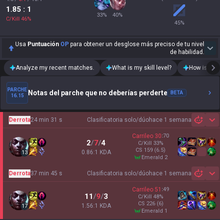
1.85
: 1
33
%
40
%
C/Kill
46
%
45
%
Usa
Puntuación
OP
para obtener un desglose más preciso de tu nivel
de habilidad.
Analyze my recent matches.
What is my skill level?
How is my t
PARCHE
Notas del parche que no deberías perderte
BETA
16.15
Derrota
24 min 31 s
Clasificatoria solo/dúo
hace 1 semana
Sh
Carrileo
30
:
70
2
/
7
/
4
C/Kill
33
%
CS
159
(6.5)
0.86:1 KDA
13
emerald 2
Derrota
37 min 45 s
Clasificatoria solo/dúo
hace 1 semana
Sh
Carrileo
51
:
49
11
/
9
/
3
C/Kill
48
%
CS
226
(6)
1.56:1 KDA
17
emerald 1