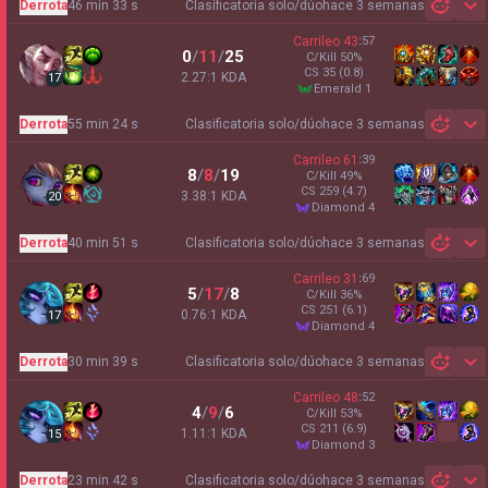
Derrota
46 min 33 s
Clasificatoria solo/dúo
hace 3 semanas
Sh
Carrileo
43
:
57
0
/
11
/
25
C/Kill
50
%
CS
35
(0.8)
2.27:1 KDA
17
emerald 1
Derrota
55 min 24 s
Clasificatoria solo/dúo
hace 3 semanas
Sh
Carrileo
61
:
39
8
/
8
/
19
C/Kill
49
%
CS
259
(4.7)
3.38:1 KDA
20
diamond 4
Derrota
40 min 51 s
Clasificatoria solo/dúo
hace 3 semanas
Sh
Carrileo
31
:
69
5
/
17
/
8
C/Kill
36
%
CS
251
(6.1)
0.76:1 KDA
17
diamond 4
Derrota
30 min 39 s
Clasificatoria solo/dúo
hace 3 semanas
Sh
Carrileo
48
:
52
4
/
9
/
6
C/Kill
53
%
CS
211
(6.9)
1.11:1 KDA
15
diamond 3
Derrota
23 min 42 s
Clasificatoria solo/dúo
hace 3 semanas
Sh