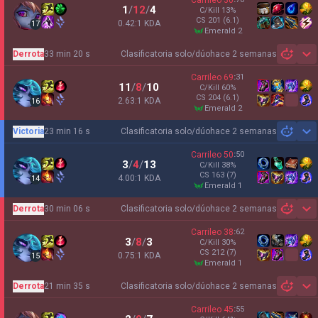
Carrileo
30
1
/
12
/
4
C/Kill
13
%
CS
201
(6.1)
0.42:1 KDA
17
emerald 2
Derrota
33 min 20 s
Clasificatoria solo/dúo
hace 2 semanas
Sh
Carrileo
69
:
31
11
/
8
/
10
C/Kill
60
%
CS
204
(6.1)
2.63:1 KDA
16
emerald 2
Victoria
23 min 16 s
Clasificatoria solo/dúo
hace 2 semanas
Sh
Carrileo
50
:
50
3
/
4
/
13
C/Kill
38
%
CS
163
(7)
4.00:1 KDA
14
emerald 1
Derrota
30 min 06 s
Clasificatoria solo/dúo
hace 2 semanas
Sh
Carrileo
38
:
62
3
/
8
/
3
C/Kill
30
%
CS
212
(7)
0.75:1 KDA
15
emerald 1
Derrota
21 min 35 s
Clasificatoria solo/dúo
hace 2 semanas
Sh
Carrileo
45
:
55