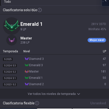
Todo
Clasificatoria solo/dúo
emerald 1
281
V
337
D
WinRate
45
%
9
LP
master
Mejor nivel
238
LP
Temporada
Nivel
LP
diamond 3
47
S2025
emerald 3
97
S2024 S3
master
181
S2024 S2
emerald 1
50
S2024 S1
diamond 2
0
S2023 S2
Ver todos los niveles de temporada
Clasificatoria flexible
Unranked