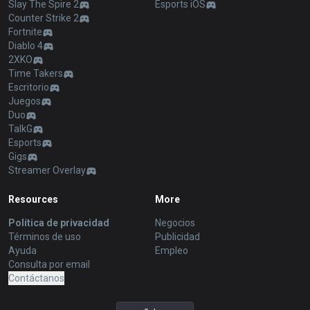
Slay The Spire 2
Esports iOS
Counter Strike 2
Fortnite
Diablo 4
2XKO
Time Takers
Escritorio
Juegos
Duo
TalkG
Esports
Gigs
Streamer Overlay
Resources
More
Política de privacidad
Negocios
Términos de uso
Publicidad
Ayuda
Empleo
Consulta por email
Contáctanos