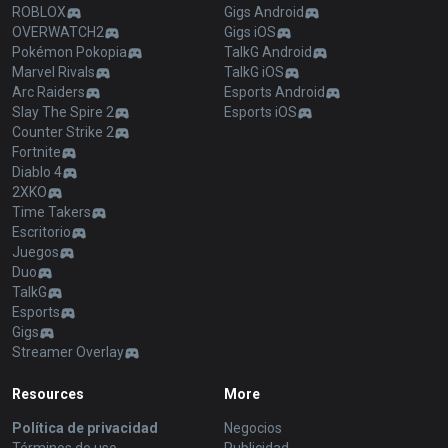
ROBLOX
Gigs Android
OVERWATCH2
Gigs iOS
Pokémon Pokopia
TalkG Android
Marvel Rivals
TalkG iOS
Arc Raiders
Esports Android
Slay The Spire 2
Esports iOS
Counter Strike 2
Fortnite
Diablo 4
2XKO
Time Takers
Escritorio
Juegos
Duo
TalkG
Esports
Gigs
Streamer Overlay
Resources
More
Política de privacidad
Negocios