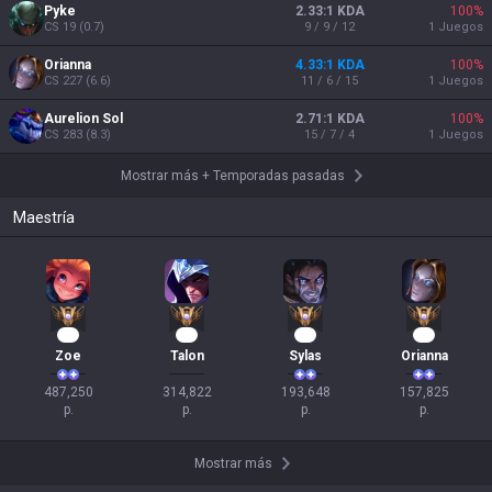
Pyke
2.33:1 KDA
100
%
CS
19
(
0.7
)
9 / 9 / 12
1
Juegos
Orianna
4.33:1 KDA
100
%
CS
227
(
6.6
)
11 / 6 / 15
1
Juegos
Aurelion Sol
2.71:1 KDA
100
%
CS
283
(
8.3
)
15 / 7 / 4
1
Juegos
Mostrar más
+
Temporadas pasadas
Maestría
47
31
20
17
Zoe
Talon
Sylas
Orianna
487,250

314,822

193,648

157,825

p.
p.
p.
p.
Mostrar más