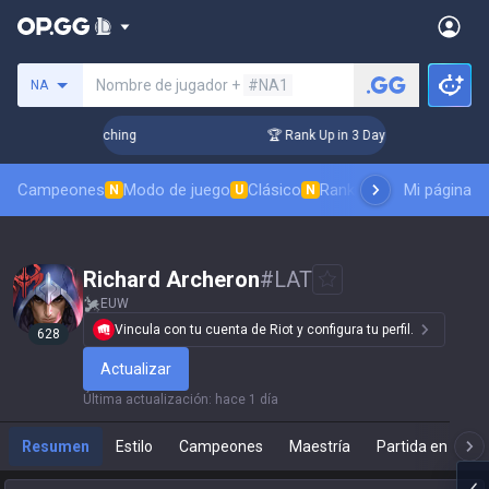
Busca un invocador
Nombre de jugador +
#NA1
NA
 Challenger Coaching
🏆 Rank Up in 3 Days! Challenger Coac
Campeones
Modo de juego
Clásico
Ranking de aspectos
Mi página
Rá
N
U
N
Richard Archeron
#
LAT
EUW
Vincula con tu cuenta de Riot y configura tu perfil.
628
Actualizar
Última actualización
:
hace 1 día
Resumen
Estilo
Campeones
Maestría
Partida en direc