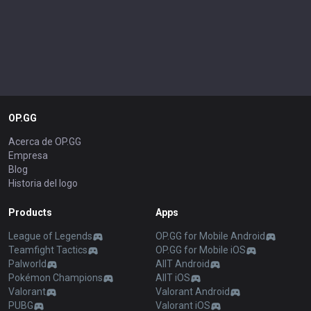
OP.GG
Acerca de OP.GG
Empresa
Blog
Historia del logo
Products
Apps
League of Legends
OP.GG for Mobile Android
Teamfight Tactics
OP.GG for Mobile iOS
Palworld
AllT Android
Pokémon Champions
AllT iOS
Valorant
Valorant Android
PUBG
Valorant iOS