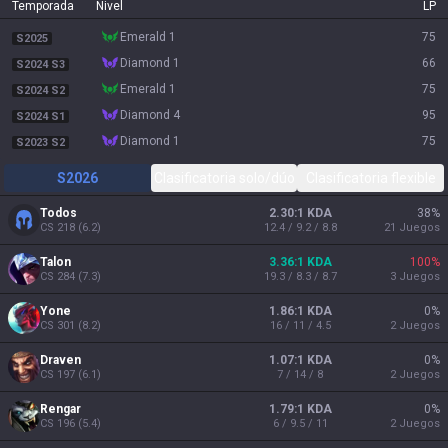
Temporada
Nivel
LP
emerald 1
75
S2025
diamond 1
66
S2024 S3
emerald 1
75
S2024 S2
diamond 4
95
S2024 S1
diamond 1
75
S2023 S2
S2026
Clasificatoria solo/dúo
Clasificatoria flexible
Todos
2.30:1 KDA
38
%
CS
218
(
6.2
)
12.4 / 9.2 / 8.8
21
Juegos
Talon
3.36:1 KDA
100
%
CS
284
(
7.3
)
19.3 / 8.3 / 8.7
3
Juegos
Yone
1.86:1 KDA
0
%
CS
301
(
8.2
)
16 / 11 / 4.5
2
Juegos
Draven
1.07:1 KDA
0
%
CS
197
(
6.1
)
7 / 14 / 8
2
Juegos
Rengar
1.79:1 KDA
0
%
CS
196
(
5.4
)
6 / 9.5 / 11
2
Juegos