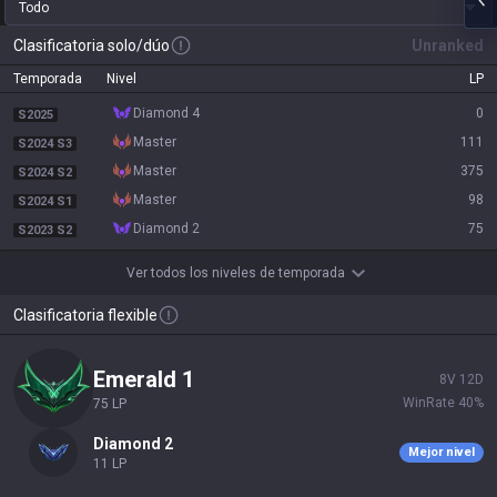
Todo
Clasificatoria solo/dúo
Unranked
Temporada
Nivel
LP
diamond 4
0
S2025
master
111
S2024 S3
master
375
S2024 S2
master
98
S2024 S1
diamond 2
75
S2023 S2
Ver todos los niveles de temporada
Clasificatoria flexible
emerald 1
8
V
12
D
WinRate
40
%
75
LP
diamond 2
Mejor nivel
11
LP