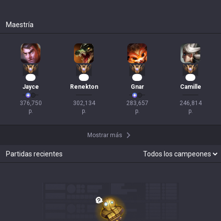
Maestría
33
26
24
21
Jayce
Renekton
Gnar
Camille
376,750

302,134

283,657

246,814

p.
p.
p.
p.
Mostrar más
Partidas recientes