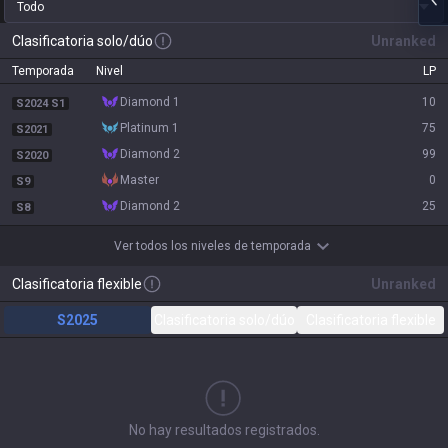
Todo
Clasificatoria solo/dúo
Unranked
Temporada
Nivel
LP
diamond 1
10
S2024 S1
platinum 1
75
S2021
diamond 2
99
S2020
master
0
S9
diamond 2
25
S8
Ver todos los niveles de temporada
Clasificatoria flexible
Unranked
S2025
Clasificatoria solo/dúo
Clasificatoria flexible
No hay resultados registrados.