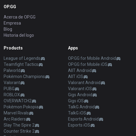
OP.GG
Acerca de OP.GG
Empresa
Blog
Historia del logo
Products
Apps
League of Legends
OP.GG for Mobile Android
Teamfight Tactics
OP.GG for Mobile iOS
Palworld
AllT Android
Pokémon Champions
AllT iOS
Valorant
Valorant Android
PUBG
Valorant iOS
ROBLOX
Gigs Android
OVERWATCH2
Gigs iOS
Pokémon Pokopia
TalkG Android
Marvel Rivals
TalkG iOS
Arc Raiders
Esports Android
Slay The Spire 2
Esports iOS
Counter Strike 2