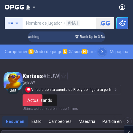
Busca un invocador
Nombre de jugador +
#NA1
NA
s! Challenger Coaching
🏆 Rank Up in 3 Days! Challenger Co
Campeones
Modo de juego
Clásico
Ranking de aspectos
Mi página
Rá
N
U
N
Karisas
#
EUW
EUW
Vincula con tu cuenta de Riot y configura tu perfil.
365
Actualizando
Última actualización
:
hace 1 mes
Resumen
Estilo
Campeones
Maestría
Partida en direc