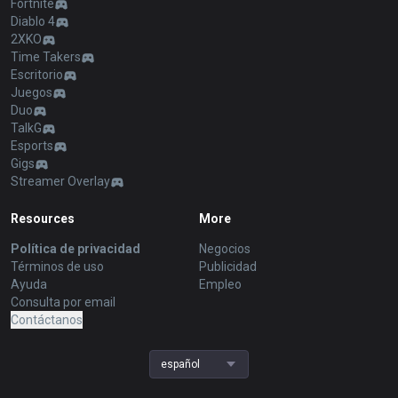
Fortnite
Diablo 4
2XKO
Time Takers
Escritorio
Juegos
Duo
TalkG
Esports
Gigs
Streamer Overlay
Resources
More
Política de privacidad
Negocios
Términos de uso
Publicidad
Ayuda
Empleo
Consulta por email
Contáctanos
español