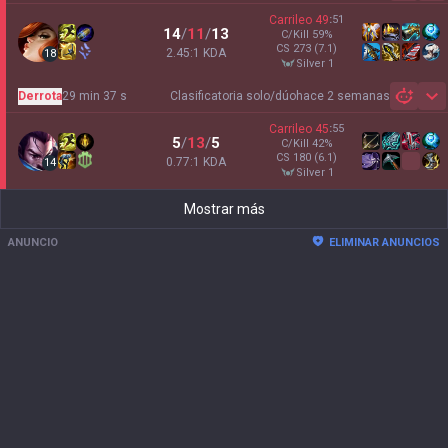
Carrileo
49
:
51
14
/
11
/
13
C/Kill
59
%
CS
273
(7.1)
2.45:1 KDA
18
silver 1
Derrota
29 min 37 s
Clasificatoria solo/dúo
hace 2 semanas
Sh
Carrileo
45
:
55
5
/
13
/
5
C/Kill
42
%
CS
180
(6.1)
0.77:1 KDA
14
silver 1
Mostrar más
ANUNCIO
ELIMINAR ANUNCIOS