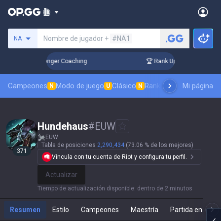
Busca un invocador
Nombre de jugador +
#NA1
NA
3 Days! Challenger Coaching
🏆 Rank Up in 3 Days! Challeng
Campeones
Modo de juego
Clásico
Ranking de aspectos
Mi página
Rá
N
U
N
Hundehaus
#
EUW
EUW
Tabla de posiciones
2,290,434
(73.06 % de los mejores)
371
Vincula con tu cuenta de Riot y configura tu perfil.
Actualizar
Tiempo de actualización disponible
:
dentro de 2 minutos
Resumen
Estilo
Campeones
Maestría
Partida en direc