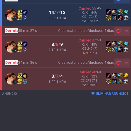
Sh
Carrileo
55
:
45
14
/
7
/
13
C/Kill
64
%
CS
170
(6)
3.86:1 KDA
16
silver 2
Derrota
35 min 27 s
Clasificatoria solo/dúo
hace 4 días
Sh
Carrileo
47
:
53
8
/
8
/
9
C/Kill
45
%
CS
247
(7)
2.13:1 KDA
17
gold 4
Derrota
34 min 36 s
Clasificatoria solo/dúo
hace 4 días
Sh
Carrileo
40
:
60
3
/
7
/
4
C/Kill
32
%
CS
273
(7.9)
1.00:1 KDA
16
silver 1
ANUNCIO
ELIMINAR ANUNCIOS