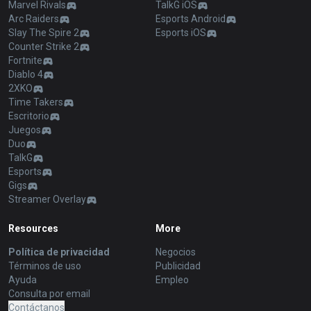
Marvel Rivals
TalkG iOS
Arc Raiders
Esports Android
Slay The Spire 2
Esports iOS
Counter Strike 2
Fortnite
Diablo 4
2XKO
Time Takers
Escritorio
Juegos
Duo
TalkG
Esports
Gigs
Streamer Overlay
Resources
More
Política de privacidad
Negocios
Términos de uso
Publicidad
Ayuda
Empleo
Consulta por email
Contáctanos