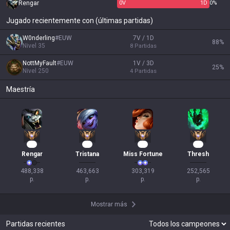
Rengar
0
V
1
D
0%
Jugado recientemente con (últimas partidas)
W0nderling
#
EUW
7V / 1D
88
%
Nivel
35
8
Partidas
NottMyFault
#
EUW
1V / 3D
25
%
Nivel
250
4
Partidas
Maestría
45
42
30
21
Rengar
Tristana
Miss Fortune
Thresh
488,338

463,663

303,319

252,565

p.
p.
p.
p.
Mostrar más
Partidas recientes