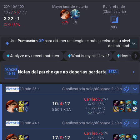
20P 10V 10D
Mayor tasa de victoria
Rol preferido
(Clasificatoria)
10.2
/
5.5
/
7.7
3.22
: 1
63
%
0
%
C/Kill
52
%
90
%
Usa
Puntuación
OP
para obtener un desglose más preciso de tu nivel
de habilidad.
Analyze my recent matches.
What is my skill level?
How is my t
PARCHE
Notas del parche que no deberías perderte
BETA
16.15
Victoria
30 min 35 s
Clasificatoria solo/dúo
hace 2 días
Sh
Carrileo
50
:
50
10
/
4
/
12
C/Kill
45
%
CS
228
(7.5)
5.50:1 KDA
15
silver 3
Victoria
30 min 44 s
Clasificatoria solo/dúo
hace 2 días
Sh
Carrileo
76
:
24
17
/
0
/
12
C/Kill
57
%