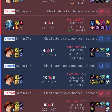
1.00:1 KDA
12
gold 4
Derrota
29 min 26 s
Clasificatoria flexible
hace 1 semana
Sh
Carrileo
29
:
71
3
/
8
/
1
C/Kill
19
%
CS
144
(4.9)
0.50:1 KDA
14
emerald 2
Victoria
23 min 07 s
Clasificatoria solo/dúo
hace 1 semana
Sh
Carrileo
68
:
32
4
/
2
/
11
C/Kill
38
%
CS
152
(6.6)
7.50:1 KDA
12
silver 2
Victoria
33 min 11 s
Clasificatoria solo/dúo
hace 1 semana
Sh
Carrileo
62
:
38
10
/
5
/
5
C/Kill
79
%
CS
268
(8.1)
3.00:1 KDA
16
silver 2
Derrota
24 min 18 s
Clasificatoria solo/dúo
hace 1 semana
Sh
Carrileo
43
:
57
0
/
4
/
1
C/Kill
8
%
CS
192
(7.9)
0.25:1 KDA
13