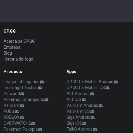
OP.GG
Acerca de OP.GG
Empresa
Blog
Historia del logo
Products
Apps
League of Legends
OP.GG for Mobile Android
Teamfight Tactics
OP.GG for Mobile iOS
Palworld
AllT Android
Pokémon Champions
AllT iOS
Valorant
Valorant Android
PUBG
Valorant iOS
ROBLOX
Gigs Android
OVERWATCH2
Gigs iOS
Pokémon Pokopia
TalkG Android