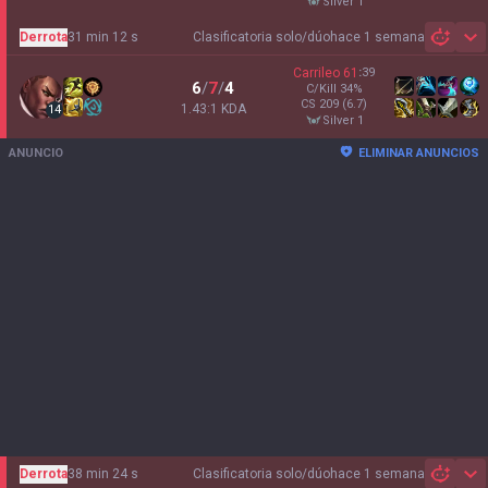
silver 1
Derrota
31 min 12 s
Clasificatoria solo/dúo
hace 1 semana
Sh
Carrileo
61
:
39
6
/
7
/
4
C/Kill
34
%
CS
209
(6.7)
1.43:1 KDA
14
silver 1
ANUNCIO
ELIMINAR ANUNCIOS
Derrota
38 min 24 s
Clasificatoria solo/dúo
hace 1 semana
Sh