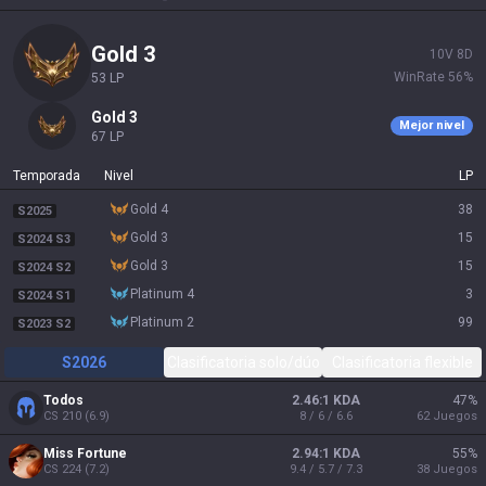
gold 3
10
V
8
D
WinRate
56
%
53
LP
gold 3
Mejor nivel
67
LP
Temporada
Nivel
LP
gold 4
38
S2025
gold 3
15
S2024 S3
gold 3
15
S2024 S2
platinum 4
3
S2024 S1
platinum 2
99
S2023 S2
S2026
Clasificatoria solo/dúo
Clasificatoria flexible
Todos
2.46:1 KDA
47
%
CS
210
(
6.9
)
8 / 6 / 6.6
62
Juegos
Miss Fortune
2.94:1 KDA
55
%
CS
224
(
7.2
)
9.4 / 5.7 / 7.3
38
Juegos