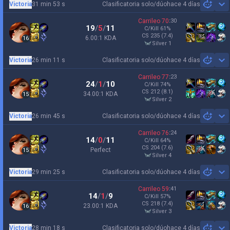
Victoria
31 min 53 s
Clasificatoria solo/dúo
hace 4 días
Sh
Carrileo
70
:
30
19
/
5
/
11
C/Kill
61
%
CS
235
(7.4)
6.00:1 KDA
16
silver 1
Victoria
26 min 11 s
Clasificatoria solo/dúo
hace 4 días
Sh
Carrileo
77
:
23
24
/
1
/
10
C/Kill
74
%
CS
212
(8.1)
34.00:1 KDA
15
silver 2
Victoria
26 min 45 s
Clasificatoria solo/dúo
hace 4 días
Sh
Carrileo
76
:
24
14
/
0
/
11
C/Kill
64
%
CS
204
(7.6)
Perfect
15
silver 4
Victoria
29 min 25 s
Clasificatoria solo/dúo
hace 4 días
Sh
Carrileo
59
:
41
14
/
1
/
9
C/Kill
57
%
CS
218
(7.4)
23.00:1 KDA
16
silver 3
Victoria
28 min 18 s
Clasificatoria solo/dúo
hace 4 días