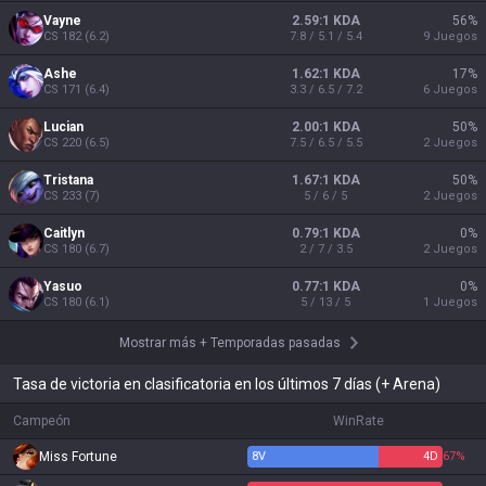
Vayne
2.59:1 KDA
56
%
CS
182
(
6.2
)
7.8 / 5.1 / 5.4
9
Juegos
Ashe
1.62:1 KDA
17
%
CS
171
(
6.4
)
3.3 / 6.5 / 7.2
6
Juegos
Lucian
2.00:1 KDA
50
%
CS
220
(
6.5
)
7.5 / 6.5 / 5.5
2
Juegos
Tristana
1.67:1 KDA
50
%
CS
233
(
7
)
5 / 6 / 5
2
Juegos
Caitlyn
0.79:1 KDA
0
%
CS
180
(
6.7
)
2 / 7 / 3.5
2
Juegos
Yasuo
0.77:1 KDA
0
%
CS
180
(
6.1
)
5 / 13 / 5
1
Juegos
Mostrar más
+
Temporadas pasadas
Tasa de victoria en clasificatoria en los últimos 7 días (+ Arena)
Campeón
WinRate
Miss Fortune
8
V
4
D
67%