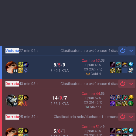
Victoria
27 min 02 s
Clasificatoria solo/dúo
hace 4 días
Sh
Carrileo
62
:
38
8
/
5
/
9
C/Kill
45
%
CS
202
(7.5)
3.40:1 KDA
14
gold 4
Derrota
43 min 05 s
Clasificatoria solo/dúo
hace 6 días
Sh
Carrileo
44
:
56
14
/
9
/
7
C/Kill
62
%
CS
261
(6.1)
2.33:1 KDA
18
silver 1
Derrota
25 min 39 s
Clasificatoria solo/dúo
hace 1 semana
Sh
Carrileo
51
:
49
5
/
6
/
1
C/Kill
43
%
CS
207
(8.1)