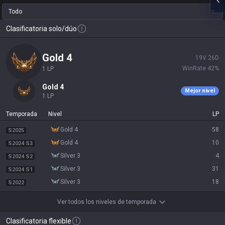
Todo
Clasificatoria solo/dúo
gold 4
19
V
26
D
WinRate
42
%
1
LP
gold 4
Mejor nivel
1
LP
Temporada
Nivel
LP
gold 4
58
S2025
gold 4
10
S2024 S3
silver 3
4
S2024 S2
silver 3
31
S2024 S1
silver 3
18
S2022
Ver todos los niveles de temporada
Clasificatoria flexible